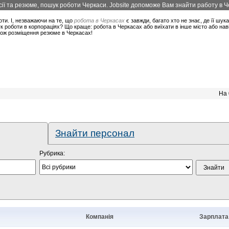
ї та резюме, пошук роботи Черкаси. Jobsite допоможе Вам знайти работу в Че
оти. І, незважаючи на те, що
робота в Черкасах
є завжди, багато хто не знає, де її шук
 роботи в корпораціях? Що краще: робота в Черкасах або виїхати в інше місто або нав
акож розміщення резюме в Черкасах!
На 
Знайти персонал
Рубрика:
Компанія
Зарплата