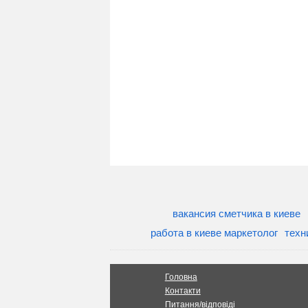
вакансия сметчика в киеве
работа в киеве маркетолог
техн
Головна
Контакти
Питання/відповіді