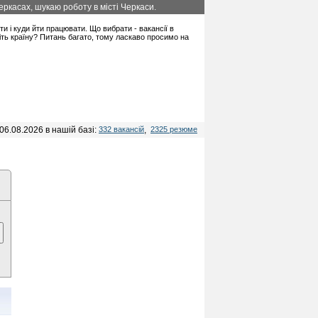
ркасах, шукаю роботу в місті Черкаси.
ати і куди йти працювати. Що вибрати - вакансії в
іть країну? Питань багато, тому ласкаво просимо на
06.08.2026 в нашій базі:
332 вакансій
,
2325 резюме