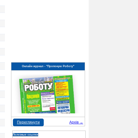
Онлайн журнал - "Пропоную Роботу"
Переглянути
Архів →
Полезные ссылки