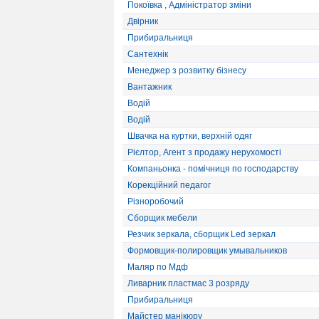
Покоївка , Адміністратор зміни
Двірник
Прибиральниця
Сантехнік
Менеджер з розвитку бізнесу
Вантажник
Водій
Водій
Швачка на куртки, верхній одяг
Рієлтор, Агент з продажу нерухомості
Компаньонка - помічниця по господарству
Корекційний педагог
Різноробочий
Сборщик мебели
Резчик зеркала, сборщик Led зеркал
Формовщик-полировщик умывальников
Маляр по Мдф
Ливарник пластмас 3 розряду
Прибиральниця
Майстер манікюру