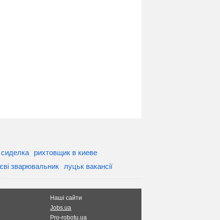
 сиделка
рихтовщик в киеве
иєві зварювальник
луцьк вакансії
Наші сайти
Jobs.ua
Pro-robotu.ua