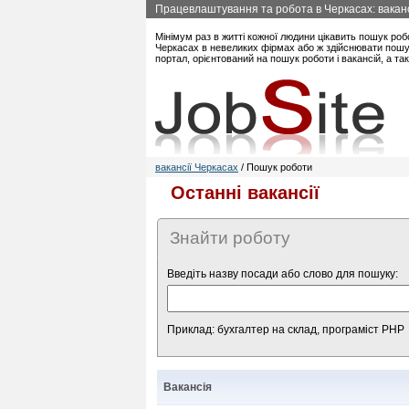
Працевлаштування та робота в Черкасах: вакансі
Мінімум раз в житті кожної людини цікавить пошук роб
Черкасах в невеликих фірмах або ж здійснювати пошук
портал, орієнтований на пошук роботи і вакансій, а т
вакансії Черкасах
/ Пошук роботи
Останні вакансії
Знайти роботу
Введіть назву посади або слово для пошуку:
Приклад: бухгалтер на склад, програміст PHP
Вакансія