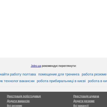
Jobs.ua
рекомендує переглянути:
найти работу полтава
помещение для тренинга
работа резюме
ик технолог вакансии
робота прибиральниці в києві
робота в к
Реестрація роботодавця
Реестрація шукача
Додати вакансію
Додати резюме
Всі резюме
Всі вакансії