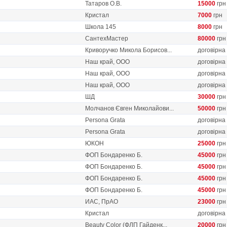
Татаров О.В.
15000
грн
Кристал
7000
грн
Школа 145
8000
грн
СантехМастер
80000
грн
Криворучко Микола Борисов...
договірна
Наш край, ООО
договірна
Наш край, ООО
договірна
Наш край, ООО
договірна
ШД
30000
грн
Молчанов Євген Миколайови...
50000
грн
Persona Grata
договірна
Persona Grata
договірна
ЮКОН
25000
грн
ФОП Бондаренко Б.
45000
грн
ФОП Бондаренко Б.
45000
грн
ФОП Бондаренко Б.
45000
грн
ФОП Бондаренко Б.
45000
грн
ИАС, ПрАО
23000
грн
Кристал
договірна
Beauty Color (ФЛП Гайденк...
20000
грн