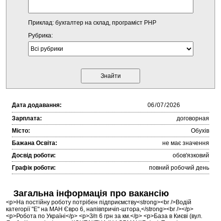
Приклад: бухгалтер на склад, програміст PHP
Рубрика:
Дата додавання:
Зарплата:
договорная
Місто:
Обухів
Бажана Освіта:
не має значення
Досвід роботи:
обов'язковий
Графік роботи:
повний робочий день
Загальна інформація про вакансію
<p>На постійну роботу потрібен підприємству<strong><br />Водій
категорії "Е" на МАН Євро 6, напівпричіп-штора,</strong><br /></p>
<p>Робота по Україні</p> <p>З/п 6 грн за км.</p> <p>База в Києві (вул.