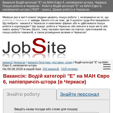
Вакансія Водій категорії "Е" на МАН Євро 6, напівпричіп-штора, Черкаси.
Пошук роботи в Черкасах - Робота Водій категорії "Е" на МАН Євро 6,
напівпричіп-штора (?КИТ - транс). Шукаю роботу в Черкасах.
Мінімум раз в житті кожної людини цікавить пошук роботи. І, незважаючи на те, що
робота в Черкасах
є завжди, багато хто не знає, де її шукати і куди йти працювати.
Що вибрати - вакансії в Черкасах в невеликих фірмах або ж здійснювати пошук
роботи в корпораціях? Що краще: робота в Черкасах або виїхати в інше місто або
навіть країну? Питань багато, тому ласкаво просимо на портал, орієнтований на
пошук роботи і вакансій, а також розміщення резюме в Черкасах!
вакансії Черкасах
/
вакансії Логістика, доставка, склад
/ Водій категорії "Е" на МАН
Євро 6, напівпричіп-штора
На 06.08.2026 в нашій базі:
332 вакансій
,
2325 резюме
Вакансія: Водій категорії "Е" на МАН Євро
6, напівпричіп-штора (в Черкаси)
Знайти роботу
Знайти персонал
Введіть назву посади або слово для пошуку: