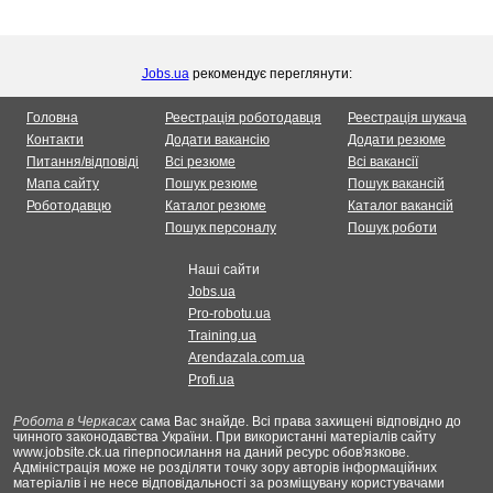
Jobs.ua
рекомендує переглянути:
Головна
Реестрація роботодавця
Реестрація шукача
Контакти
Додати вакансію
Додати резюме
Питання/відповіді
Всі резюме
Всі вакансії
Мапа сайту
Пошук резюме
Пошук вакансій
Роботодавцю
Каталог резюме
Каталог вакансій
Пошук персоналу
Пошук роботи
Наші сайти
Jobs.ua
Pro-robotu.ua
Training.ua
Arendazala.com.ua
Profi.ua
Робота в Черкасах
сама Вас знайде. Всі права захищені відповідно до
чинного законодавства України. При використанні матеріалів сайту
www.jobsite.ck.ua гіперпосилання на даний ресурс обов'язкове.
Адміністрація може не розділяти точку зору авторів інформаційних
матеріалів і не несе відповідальності за розміщувану користувачами