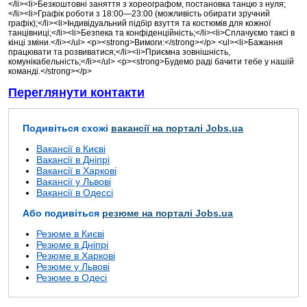
</li><li>Безкоштовні заняття з хореографом, постановка танцю з нуля;
</li><li>Графік роботи з 18:00—23:00 (можливість обирати зручний
графік);</li><li>Індивідуальний підбір взуття та костюмів для кожної
танцівниці;</li><li>Безпека та конфіденційність;</li><li>Сплачуємо таксі в
кінці зміни.</li></ul> <p><strong>Вимоги:</strong></p> <ul><li>Бажання
працювати та розвиватися;</li><li>Приємна зовнішність,
комунікабельність;</li></ul> <p><strong>Будемо раді бачити тебе у нашій
команді.</strong></p>
Переглянути контакти
Подивіться схожі
вакансії на порталі Jobs.ua
Вакансії в Києві
Вакансії в Дніпрі
Вакансії в Харкові
Вакансії у Львові
Вакансії в Одессі
Або подивіться
резюме на порталі Jobs.ua
Резюме в Києві
Резюме в Дніпрі
Резюме в Харкові
Резюме у Львові
Резюме в Одесі