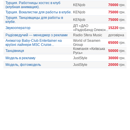
Турция. Работницы хостес в клуб
KENjob
70000
грн.
(клубная анимация).
Турция. Вокалистки для работы в клубе.
KENjob
75000
грн.
Турция. Танцовщицы для работы в
KENjob
75000
грн.
клубе.
ДП «ДАО
Звукооператор
15220
грн.
«РадіоБенд Олексн...
Радіоведучий — менеджер з реклами
Radio Sfera Music
договірна
Аніматор Baby-Club Entertainer на
World of Seamen
65000
грн.
круїзні лайнери MSC Cruise...
Group
Компанія «Київська
Танцівниця
50000
грн.
Русь»
Модель в рекламу
JustStyle
30000
грн.
Модель, фотомодель
JustStyle
20000
грн.