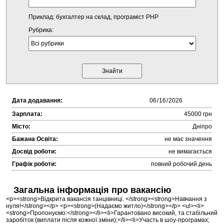
Приклад: бухгалтер на склад, програміст PHP
Рубрика:
Дата додавання:
Зарплата:
45000 грн
Місто:
Дніпро
Бажана Освіта:
не має значення
Досвід роботи:
не вимагається
Графік роботи:
повний робочий день
Загальна інформація про вакансію
<p><strong>Відкрита вакансія танцівниці. </strong><strong>Навчання з
нуля!</strong></p> <p><strong>(Надаємо житло)</strong></p> <ul><li>
<strong>Пропонуємо:</strong></li><li>Гарантовано високий, та стабільний
заробіток (виплати після кожної зміни);</li><li>Участь в шоу-програмах;