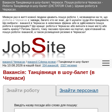
Вакансія Танцівниця в шоу-балет, Черкаси. Пошук роботи в Черкасах -
Робота Танцівниця в шоу-балет (DICTATOR Club ). Шукаю роботу в
Черкасах.
Мінімум раз в житті кожної людини цікавить пошук роботи. І, незважаючи на те, що
робота в Черкасах
є завжди, багато хто не знає, де її шукати і куди йти працювати.
Що вибрати - вакансії в Черкасах в невеликих фірмах або ж здійснювати пошук
роботи в корпораціях? Що краще: робота в Черкасах або виїхати в інше місто або
навіть країну? Питань багато, тому ласкаво просимо на портал, орієнтований на
пошук роботи і вакансій, а також розміщення резюме в Черкасах!
вакансії Черкасах
/
вакансії Сфера розваг
/ Танцівниця в шоу-балет
На 10.08.2026 в нашій базі:
334 вакансій
,
2327 резюме
Вакансія: Танцівниця в шоу-балет (в
Черкаси)
Знайти роботу
Знайти персонал
Введіть назву посади або слово для пошуку: