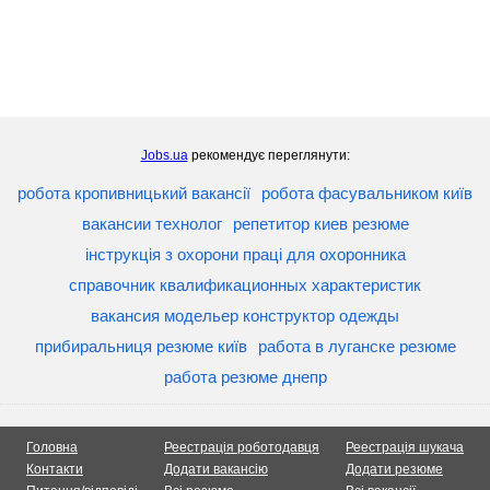
Jobs.ua
рекомендує переглянути:
робота кропивницький вакансії
робота фасувальником київ
вакансии технолог
репетитор киев резюме
інструкція з охорони праці для охоронника
справочник квалификационных характеристик
вакансия модельер конструктор одежды
прибиральниця резюме київ
работа в луганске резюме
работа резюме днепр
Головна
Реестрація роботодавця
Реестрація шукача
Контакти
Додати вакансію
Додати резюме