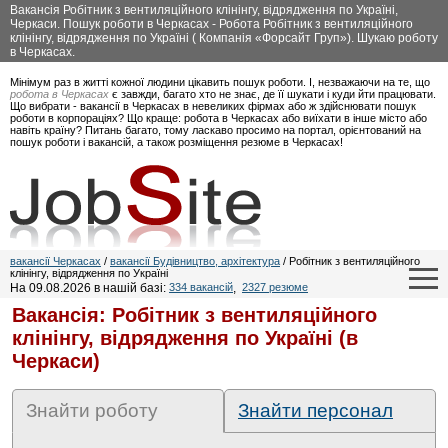
Вакансія Робітник з вентиляційного клінінгу, відрядження по Україні,
Черкаси. Пошук роботи в Черкасах - Робота Робітник з вентиляційного
клінінгу, відрядження по Україні ( Компанія «Форсайт Груп»). Шукаю роботу
в Черкасах.
Мінімум раз в житті кожної людини цікавить пошук роботи. І, незважаючи на те, що
робота в Черкасах
є завжди, багато хто не знає, де її шукати і куди йти працювати.
Що вибрати - вакансії в Черкасах в невеликих фірмах або ж здійснювати пошук
роботи в корпораціях? Що краще: робота в Черкасах або виїхати в інше місто або
навіть країну? Питань багато, тому ласкаво просимо на портал, орієнтований на
пошук роботи і вакансій, а також розміщення резюме в Черкасах!
вакансії Черкасах
/
вакансії Будівництво, архітектура
/ Робітник з вентиляційного
клінінгу, відрядження по Україні
На 09.08.2026 в нашій базі:
334 вакансій
,
2327 резюме
Вакансія: Робітник з вентиляційного
клінінгу, відрядження по Україні (в
Черкаси)
Знайти роботу
Знайти персонал