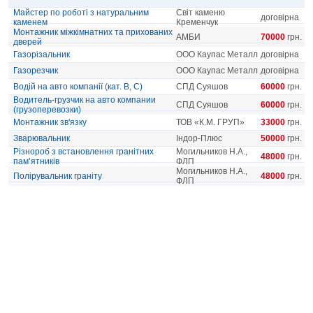
Майстер по роботі з натуральним
Світ каменю
договірна
каменем
Кременчук
Монтажник міжкімнатних та прихованих
АМБИ
70000
грн.
дверей
Газорізальник
ООО Каупас Металл
договірна
Газорезчик
ООО Каупас Металл
договірна
Водій на авто компанії (кат. В, С)
СПД Суяшов
60000
грн.
Водитель-грузчик на авто компании
СПД Суяшов
60000
грн.
(грузоперевозки)
Монтажник зв'язку
ТОВ «К.М. ГРУП»
33000
грн.
Зварювальник
Індор-Плюс
50000
грн.
Різнороб з встановлення гранітних
Могильников Н.А.,
48000
грн.
пам’ятників
ФЛП
Могильников Н.А.,
Полірувальник граніту
48000
грн.
ФЛП