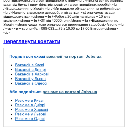
робітників/майстрів з вентиляційного клінінгу,<br />(чистка вентиляційних
шахт від бруду і пилу, фільтрів, решіток та вентиляційних коробів). <br
/>Відрядження по Україні.<br />Ми надаємо обладнання та робочий одяг.
<br />Наявність власного автомобіля вітається, <strong>амортизація
відшкодовується.</strong><br />Робота 20 днів на місяць + 10 днів
вихідних.<strong><br />ЗП від 40000 грн.</strong><br />Відрядження по
Україні <strong>додатково оплачується проживання та добові.</strong><br
/></p> <p><strong>Тел. 098-033.....79 з 10:00 до 17:00 Вікторія</strong>
</p>
Переглянути контакти
Подивіться схожі
вакансії на порталі Jobs.ua
Вакансії в Києві
Вакансії в Дніпрі
Вакансії в Харкові
Вакансії у Львові
Вакансії в Одессі
Або подивіться
резюме на порталі Jobs.ua
Резюме в Києві
Резюме в Дніпрі
Резюме в Харкові
Резюме у Львові
Резюме в Одесі