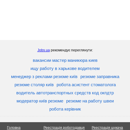
Jobs.ua
рекомендує переглянути:
вакансии мастер маникюра киев
ищу работу в харькове водителем
менеджер з реклами резюме київ
резюме заправника
резюме столяр київ
робота асистент стоматолога
водитель автотранспортных средств код окпдтр
модератор київ резюме
резюме на работу швеи
робота керівник
Головна
Реестрація роботодавця
Реестрація шукача