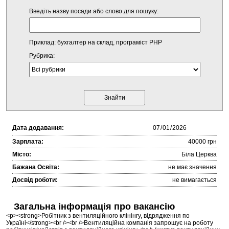
Введіть назву посади або слово для пошуку:
Приклад: бухгалтер на склад, програміст PHP
Рубрика:
Дата додавання:
Зарплата:
40000 грн
Місто:
Біла Церква
Бажана Освіта:
не має значення
Досвід роботи:
не вимагається
Загальна інформація про вакансію
<p><strong>Робітник з вентиляційного клінінгу, відрядження по
Україні</strong><br /><br />Вентиляційна компанія запрошує на роботу