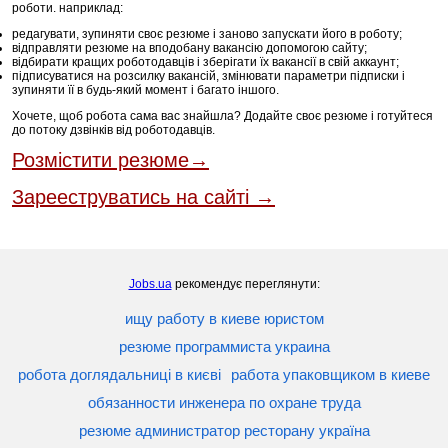
роботи. наприклад:
редагувати, зупиняти своє резюме і заново запускати його в роботу;
відправляти резюме на вподобану вакансію допомогою сайту;
відбирати кращих роботодавців і зберігати їх вакансії в свій аккаунт;
підписуватися на розсилку вакансій, змінювати параметри підписки і
зупиняти її в будь-який момент і багато іншого.
Хочете, щоб робота сама вас знайшла? Додайте своє резюме і готуйтеся
до потоку дзвінків від роботодавців.
Розмістити резюме→
Зарееструватись на сайті →
Jobs.ua
рекомендує переглянути:
ищу работу в киеве юристом
резюме программиста украина
робота доглядальниці в києві
работа упаковщиком в киеве
обязанности инженера по охране труда
резюме администратор ресторану україна