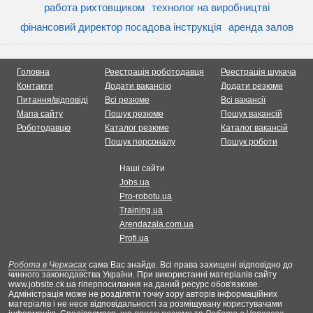
работа рихтовщиком
технолог на виробництві
фінансовий директор посадова інструкція
аренда залов
Головна
Реестрація роботодавця
Реестрація шукача
Контакти
Додати вакансію
Додати резюме
Питання/відповіді
Всі резюме
Всі вакансії
Мапа сайту
Пошук резюме
Пошук вакансій
Роботодавцю
Каталог резюме
Каталог вакансій
Пошук персоналу
Пошук роботи
Наші сайти
Jobs.ua
Pro-robotu.ua
Training.ua
Arendazala.com.ua
Profi.ua
Робота в Черкасах
сама Вас знайде. Всі права захищені відповідно до
чинного законодавства України. При використанні матеріалів сайту
www.jobsite.ck.ua гіперпосилання на даний ресурс обов'язкове.
Адміністрація може не розділяти точку зору авторів інформаційних
матеріалів і не несе відповідальності за розміщувану користувачами