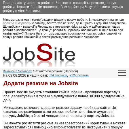
Працевлаштування та робота в Черкасах: вакансії та резюме, пошук
роботи Черкаси. Jobsite допоможе Вам знайти работу в Черкасах, шукаю
роботу в місті Черкаси.
Мінімум раз в житті кожної людини цікавить пошук роботи. І, незважаючи на те, що
робота в Черкасах
є завжди, багато хто не знає, де її шукати і куди йти працювати.
Що вибрати - вакансії в Черкасах в невеликих фірмах або ж здійснювати пошук
роботи в корпораціях? Що краще: робота в Черкасах або виїхати в інше місто або
навіть країну? Питань багато, тому ласкаво просимо на портал, орієнтований на
пошук роботи і вакансій, а також розміщення резюме в Черкасах!
Вакансії в Черкасах
/ Розмістити резюме (Черкаси)
На 09.08.2026 в нашій базі:
334 вакансій
,
2327 резюме
Додати резюме на Jobsite
Проект JobSite входить в холдинг сайтів Jobs.ua - провідного порталу з
працевлаштування в Україні з відвідуваністю понад 30 000 відвідувачів на
добу.
Ми надаємо можливість додати резюме відразу на обидва сайти. Це
означає, що розміщене вами резюме побачить не тільки аудиторія
ресурсу JobSite, а й сотні менеджерів з персоналу порталу Jobs.ua.
Ви можете розмістити резюме як незареєстрований користувач, а можете
зареєструватися і повноцінно використовувати всі інструменти з пошуку