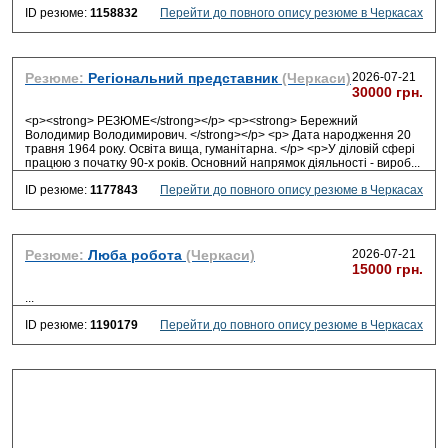
ID резюме:
1158832
Перейти до повного опису резюме в Черкасах
Резюме:
Регіональний представник
(Черкаси)
2026-07-21
30000 грн.
<p><strong> РЕЗЮМЕ</strong></p> <p><strong> Бережний
Володимир Володимирович. </strong></p> <p> Дата народження 20
травня 1964 року. Освіта вища, гуманітарна. </p> <p>У діловій сфері
працюю з початку 90-х років. Основний напрямок діяльності - вироб
...
ID резюме:
1177843
Перейти до повного опису резюме в Черкасах
Резюме:
Люба робота
(Черкаси)
2026-07-21
15000 грн.
...
ID резюме:
1190179
Перейти до повного опису резюме в Черкасах