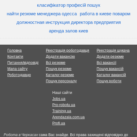
класифікатор професій пошук
найти резюме менеджера одесса
работа в киеве поваром
должностная инструкция директора предприятия
аренда залов киев
Головна
Реестрація роботодавця
Реестрація шукача
Контакти
Додати вакансію
Додати резюме
Питання/відповіді
Всі резюме
Всі вакансії
Мапа сайту
Пошук резюме
Пошук вакансій
Роботодавцю
Каталог резюме
Каталог вакансій
Пошук персоналу
Пошук роботи
Наші сайти
Jobs.ua
Pro-robotu.ua
Training.ua
Arendazala.com.ua
Profi.ua
Робота в Черкасах
сама Вас знайде. Всі права захищені відповідно до