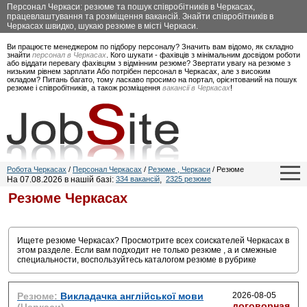
Персонал Черкаси: резюме та пошук співробітників в Черкасах,
працевлаштування та розміщення вакансій. Знайти співробітників в
Черкасах швидко, шукаю резюме в місті Черкаси.
Ви працюєте менеджером по підбору персоналу? Значить вам відомо, як складно
знайти
персонал в Черкасах
. Кого шукати - фахівців з мінімальним досвідом роботи
або віддати перевагу фахівцям з відмінним резюме? Звертати увагу на резюме з
низьким рівнем зарплати Або потрібен персонал в Черкасах, але з високим
окладом? Питань багато, тому ласкаво просимо на портал, орієнтований на пошук
резюме і співробітників, а також розміщення
вакансії в Черкасах
!
Робота Черкасах
/
Персонал Черкасах
/
Резюме , Черкаси
/ Резюме
На 07.08.2026 в нашій базі:
334 вакансій
,
2325 резюме
Резюме
Черкасах
Ищете резюме
Черкасах? Просмотрите всех соискателей Черкасах в
этом разделе. Если вам подходит не только резюме , а и смежные
специальности, воспользуйтесь каталогом резюме в рубрике
Резюме:
Викладачка англійської мови
2026-08-05
договорная