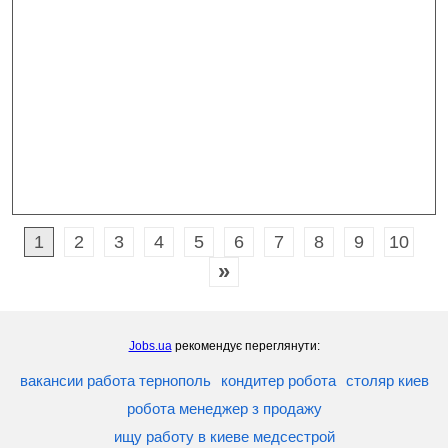
1
2
3
4
5
6
7
8
9
10
»
Jobs.ua
рекомендує переглянути:
вакансии работа тернополь
кондитер робота
столяр киев
робота менеджер з продажу
ищу работу в киеве медсестрой