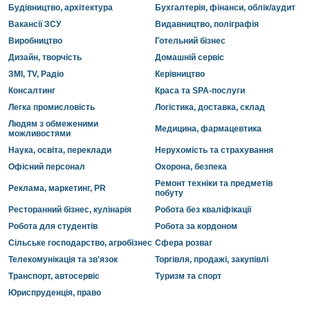
Будівництво, архітектура
Бухгалтерія, фінанси, облік/аудит
Вакансії ЗСУ
Видавництво, поліграфія
Виробництво
Готельний бізнес
Дизайн, творчість
Домашній сервіс
ЗМІ, TV, Радіо
Керівництво
Консалтинг
Краса та SPA-послуги
Легка промисловість
Логістика, доставка, склад
Людям з обмеженими
Медицина, фармацевтика
можливостями
Наука, освіта, переклади
Нерухомість та страхування
Офісний персонал
Охорона, безпека
Ремонт техніки та предметів
Реклама, маркетинг, PR
побуту
Ресторанний бізнес, кулінарія
Робота без кваліфікації
Робота для студентів
Робота за кордоном
Сільське господарство, агробізнес
Сфера розваг
Телекомунікація та зв'язок
Торгівля, продажі, закупівлі
Транспорт, автосервіс
Туризм та спорт
Юриспруденція, право