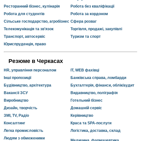
Ресторанний бізнес, кулінарія
Робота без кваліфікації
Робота для студентів
Робота за кордоном
Сільське господарство, агробізнес
Сфера розваг
Телекомунікація та зв'язок
Торгівля, продажі, закупівлі
Транспорт, автосервіс
Туризм та спорт
Юриспруденція, право
Резюме в Черкасах
HR, управління персоналом
IT, WEB фахівці
Інші пропозиції
Банківська справа, ломбарди
Будівництво, архітектура
Бухгалтерія, фінанси, облік/аудит
Вакансії ЗСУ
Видавництво, поліграфія
Виробництво
Готельний бізнес
Дизайн, творчість
Домашній сервіс
ЗМІ, TV, Радіо
Керівництво
Консалтинг
Краса та SPA-послуги
Легка промисловість
Логістика, доставка, склад
Людям з обмеженими
Медицина, фармацевтика