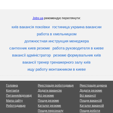
Jobs.ua
рекомендує переглянути:
київ вакансія покоївки
гостиница украина вакансии
работа в хмельницком
должностная инструкция менеджера
сантехник киев резюме
работа руководителя в киеве
вакансії адміністратор
резюме формувальник київ
вакансії тренер тренажерного залу київ
ищу работу монтажником в киеве
Головна
Реестрація роботодавця
Реестрація шукача
Контакти
Додати вакансію
Додати резюме
Питання/відповіді
Всі резюме
Всі вакансії
Мапа сайту
Пошук резюме
Пошук вакансій
Роботодавцю
Каталог резюме
Каталог вакансій
Пошук персоналу
Пошук роботи