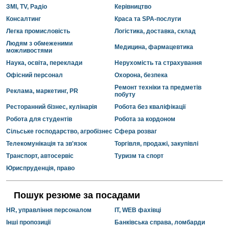
ЗМІ, TV, Радіо
Керівництво
Консалтинг
Краса та SPA-послуги
Легка промисловість
Логістика, доставка, склад
Людям з обмеженими
Медицина, фармацевтика
можливостями
Наука, освіта, переклади
Нерухомість та страхування
Офісний персонал
Охорона, безпека
Ремонт техніки та предметів
Реклама, маркетинг, PR
побуту
Ресторанний бізнес, кулінарія
Робота без кваліфікації
Робота для студентів
Робота за кордоном
Сільське господарство, агробізнес
Сфера розваг
Телекомунікація та зв'язок
Торгівля, продажі, закупівлі
Транспорт, автосервіс
Туризм та спорт
Юриспруденція, право
Пошук резюме за посадами
HR, управління персоналом
IT, WEB фахівці
Інші пропозиції
Банківська справа, ломбарди