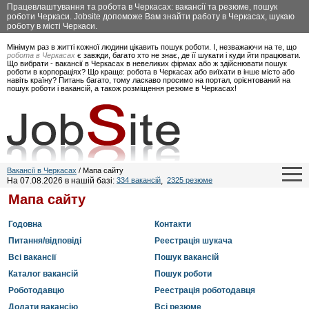
Працевлаштування та робота в Черкасах: вакансії та резюме, пошук
роботи Черкаси. Jobsite допоможе Вам знайти работу в Черкасах, шукаю
роботу в місті Черкаси.
Мінімум раз в житті кожної людини цікавить пошук роботи. І, незважаючи на те, що
робота в Черкасах
є завжди, багато хто не знає, де її шукати і куди йти працювати.
Що вибрати - вакансії в Черкасах в невеликих фірмах або ж здійснювати пошук
роботи в корпораціях? Що краще: робота в Черкасах або виїхати в інше місто або
навіть країну? Питань багато, тому ласкаво просимо на портал, орієнтований на
пошук роботи і вакансій, а також розміщення резюме в Черкасах!
Вакансії в Черкасах
/ Мапа сайту
На 07.08.2026 в нашій базі:
334 вакансій
,
2325 резюме
Мапа сайту
Годовна
Контакти
Питання/відповіді
Реестрація шукача
Всі вакансії
Пошук вакансій
Каталог вакансій
Пошук роботи
Роботодавцю
Реестрація роботодавця
Додати вакансію
Всі резюме