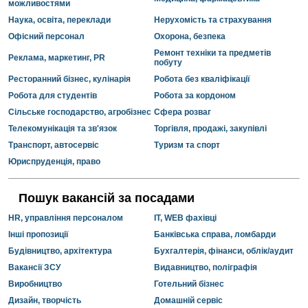
можливостями
Наука, освіта, переклади
Нерухомість та страхування
Офісний персонал
Охорона, безпека
Ремонт техніки та предметів
Реклама, маркетинг, PR
побуту
Ресторанний бізнес, кулінарія
Робота без кваліфікації
Робота для студентів
Робота за кордоном
Сільське господарство, агробізнес
Сфера розваг
Телекомунікація та зв'язок
Торгівля, продажі, закупівлі
Транспорт, автосервіс
Туризм та спорт
Юриспруденція, право
Пошук вакансій за посадами
HR, управління персоналом
IT, WEB фахівці
Інші пропозиції
Банківська справа, ломбарди
Будівництво, архітектура
Бухгалтерія, фінанси, облік/аудит
Вакансії ЗСУ
Видавництво, поліграфія
Виробництво
Готельний бізнес
Дизайн, творчість
Домашній сервіс