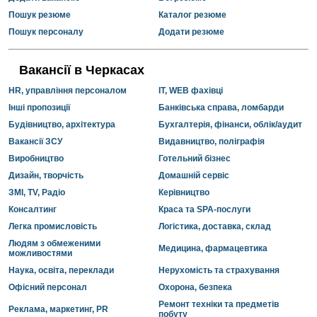
Пошук резюме
Каталог резюме
Пошук персоналу
Додати резюме
Вакансії в Черкасах
HR, управління персоналом
IT, WEB фахівці
Інші пропозиції
Банківська справа, ломбарди
Будівництво, архітектура
Бухгалтерія, фінанси, облік/аудит
Вакансії ЗСУ
Видавництво, поліграфія
Виробництво
Готельний бізнес
Дизайн, творчість
Домашній сервіс
ЗМІ, TV, Радіо
Керівництво
Консалтинг
Краса та SPA-послуги
Легка промисловість
Логістика, доставка, склад
Людям з обмеженими
Медицина, фармацевтика
можливостями
Наука, освіта, переклади
Нерухомість та страхування
Офісний персонал
Охорона, безпека
Ремонт техніки та предметів
Реклама, маркетинг, PR
побуту