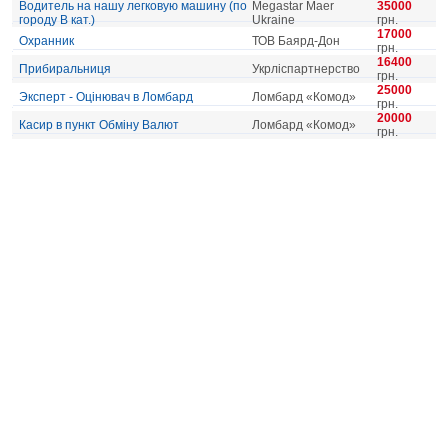
Водитель на нашу легковую машину (по
Megastar Maer
35000
городу В кат.)
Ukraine
грн.
17000
Охранник
ТОВ Баярд-Дон
грн.
16400
Прибиральниця
Укрліспартнерство
грн.
25000
Эксперт - Оцінювач в Ломбард
Ломбард «Комод»
грн.
20000
Касир в пункт Обміну Валют
Ломбард «Комод»
грн.