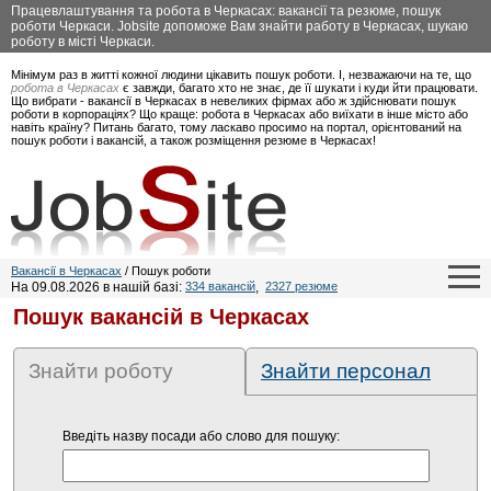
Працевлаштування та робота в Черкасах: вакансії та резюме, пошук
роботи Черкаси. Jobsite допоможе Вам знайти работу в Черкасах, шукаю
роботу в місті Черкаси.
Мінімум раз в житті кожної людини цікавить пошук роботи. І, незважаючи на те, що
робота в Черкасах
є завжди, багато хто не знає, де її шукати і куди йти працювати.
Що вибрати - вакансії в Черкасах в невеликих фірмах або ж здійснювати пошук
роботи в корпораціях? Що краще: робота в Черкасах або виїхати в інше місто або
навіть країну? Питань багато, тому ласкаво просимо на портал, орієнтований на
пошук роботи і вакансій, а також розміщення резюме в Черкасах!
Вакансії в Черкасах
/ Пошук роботи
На 09.08.2026 в нашій базі:
334 вакансій
,
2327 резюме
Пошук вакансій в Черкасах
Знайти роботу
Знайти персонал
Введіть назву посади або слово для пошуку: