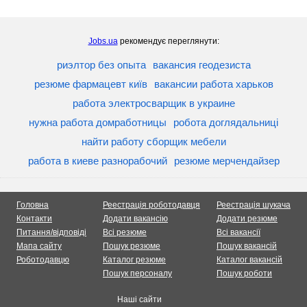
Jobs.ua
рекомендує переглянути:
риэлтор без опыта
вакансия геодезиста
резюме фармацевт київ
вакансии работа харьков
работа электросварщик в украине
нужна работа домработницы
робота доглядальниці
найти работу сборщик мебели
работа в киеве разнорабочий
резюме мерчендайзер
Головна
Реестрація роботодавця
Реестрація шукача
Контакти
Додати вакансію
Додати резюме
Питання/відповіді
Всі резюме
Всі вакансії
Мапа сайту
Пошук резюме
Пошук вакансій
Роботодавцю
Каталог резюме
Каталог вакансій
Пошук персоналу
Пошук роботи
Наші сайти