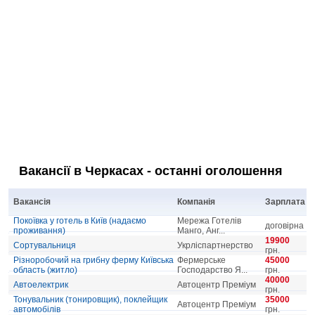
Вакансії в Черкасах - останні оголошення
Вакансія
Компанія
Зарплата
Покоївка у готель в Київ (надаємо
Мережа Готелів
договірна
проживання)
Манго, Анг...
19900
Сортувальниця
Укрліспартнерство
грн.
Різноробочий на грибну ферму Київська
Фермерське
45000
область (житло)
Господарство Я...
грн.
40000
Автоелектрик
Автоцентр Преміум
грн.
Тонувальник (тонировщик), поклейщик
35000
Автоцентр Преміум
автомобілів
грн.