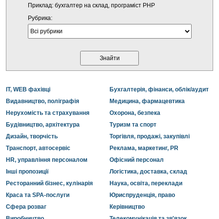
Приклад: бухгалтер на склад, програміст PHP
Рубрика:
IT, WEB фахівці
Бухгалтерія, фінанси, облік/аудит
Видавництво, поліграфія
Медицина, фармацевтика
Нерухомість та страхування
Охорона, безпека
Будівництво, архітектура
Туризм та спорт
Дизайн, творчість
Торгівля, продажі, закупівлі
Транспорт, автосервіс
Реклама, маркетинг, PR
HR, управління персоналом
Офісний персонал
Інші пропозиції
Логістика, доставка, склад
Ресторанний бізнес, кулінарія
Наука, освіта, переклади
Краса та SPA-послуги
Юриспруденція, право
Сфера розваг
Керівництво
Виробництво
Телекомунікація та зв'язок