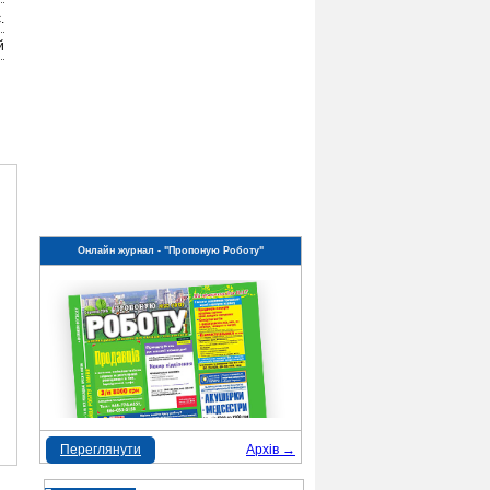
.
й
Онлайн журнал - "Пропоную Роботу"
Переглянути
Архів →