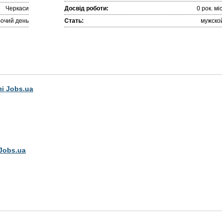
Черкаси
Досвід роботи:
0 рок. міc
очий день
Стать:
мужско
лі Jobs.ua
Jobs.ua