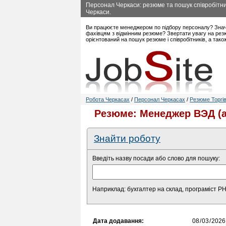
Персонал Черкаси: резюме та пошук співробітник
Черкаси.
Ви працюєте менеджером по підбору персоналу? Знач
фахівцям з відмінним резюме? Звертати увагу на рез
орієнтований на пошук резюме і співробітників, а так
Робота Черкасах
/
Персонал Черкасах
/
Резюме Торгів
Резюме: Менеджер ВЭД (а
Знайти роботу
Введіть назву посади або слово для пошуку:
Наприклад: бухгалтер на склад, програміст P
Дата додавання: