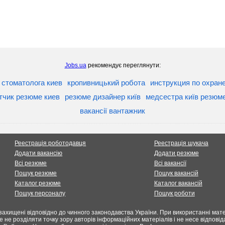
Jobs.ua
рекомендує переглянути:
 стоматолога киев
кропивницький робота
инструкция по охран
тчик резюме киев
резюме дизайнер київ
медсестра київ резюм
вакансії вантажник
Реестрація роботодавця
Реестрація шукача
Додати вакансію
Додати резюме
Всі резюме
Всі вакансії
Пошук резюме
Пошук вакансій
Каталог резюме
Каталог вакансій
Пошук персоналу
Пошук роботи
захищені відповідно до чинного законодавства України. При використанні мате
е не розділяти точку зору авторів інформаційних матеріалів і не несе відпов