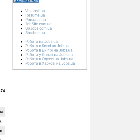
Полезные ссылки
Vakansii.ua
Resume.ua
Personal.ua
JobSite.com.ua
UaJobs.com.ua
Srochno.ua
Робота на Jobs.ua
Робота в Києві на Jobs.ua
Робота в Дніпрі на Jobs.ua
Робота у Львові на Jobs.ua
Робота в Одессі на Jobs.ua
Робота в Харкові на Jobs.ua
674
та
н.
ая