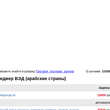
можете знайти в рубриці
Торговля, продажи, закупки
ID резюме:
1030
еджер ВЭД (арабские страны)
Зарпла
ператор AI
15000
гр
договорн