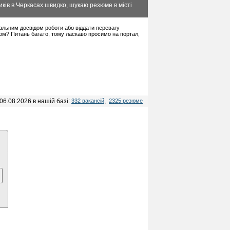
ків в Черкасах швидко, шукаю резюме в місті
імальним досвідом роботи або віддати перевагу
ом? Питань багато, тому ласкаво просимо на портал,
06.08.2026 в нашій базі:
332 вакансій
,
2325 резюме