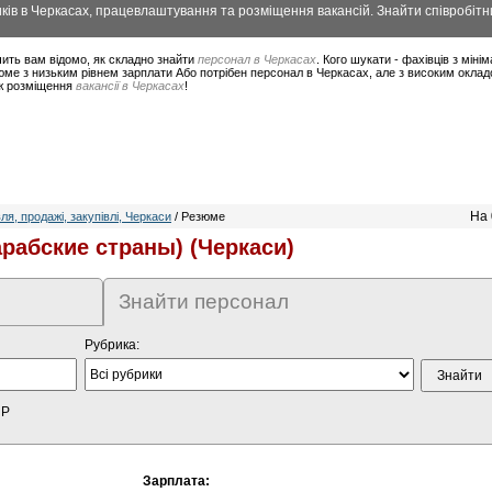
ів в Черкасах, працевлаштування та розміщення вакансій. Знайти співробітни
ить вам відомо, як складно знайти
персонал в Черкасах
. Кого шукати - фахівців з мін
юме з низьким рівнем зарплати Або потрібен персонал в Черкасах, але з високим оклад
ож розміщення
вакансії в Черкасах
!
На 
ля, продажі, закупівлі, Черкаси
/ Резюме
рабские страны) (Черкаси)
Знайти персонал
Рубрика:
HP
Зарплата: