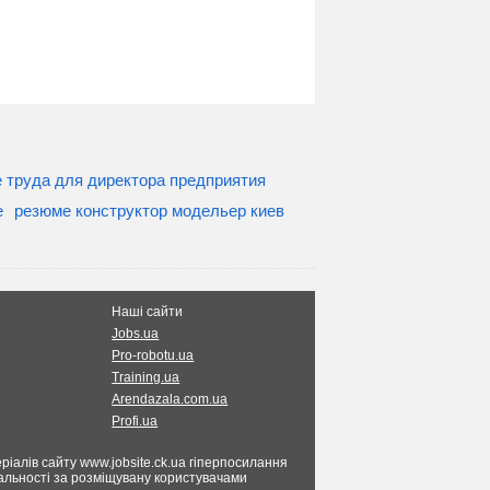
е труда для директора предприятия
е
резюме конструктор модельер киев
Наші сайти
Jobs.ua
Pro-robotu.ua
Training.ua
Arendazala.com.ua
Profi.ua
ріалів сайту www.jobsite.ck.ua гіперпосилання
ідальності за розміщувану користувачами