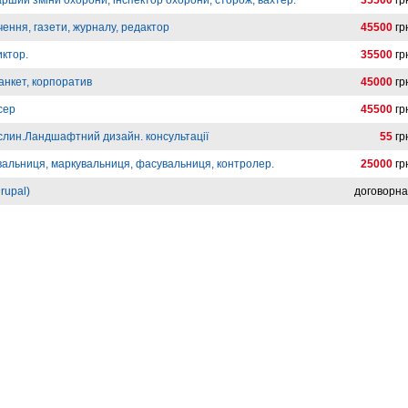
арший зміни охорони, інспектор охорони, сторож, вахтер.
35500
гр
ення, газети, журналу, редактор
45500
гр
иктор.
35500
гр
анкет, корпоратив
45000
гр
сер
45500
гр
слин.Ландшафтний дизайн. консультації
55
гр
вальниця, маркувальниця, фасувальниця, контролер.
25000
гр
rupal)
договорн