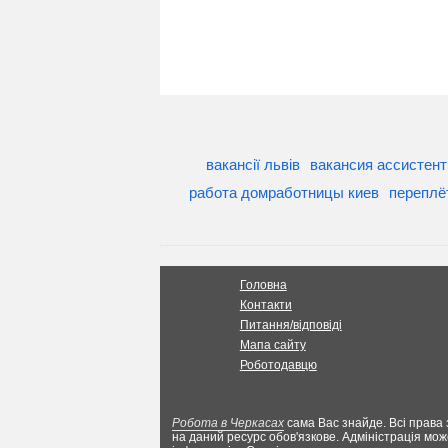
вакансії львів
вакансия ассистент
работа домработницы киев
переплё
Головна
Контакти
Питання/відповіді
Мапа сайту
Роботодавцю
Робота в Черкасах
сама Вас знайде. Всі права 
на даний ресурс обов'язкове. Адміністрація мож