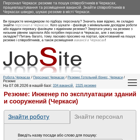
Персонал Черкаси: резюме та пошук співробітників в Черкасах,
працевлаштування та розміщення вакансій. Знайти співробітників в
Черкасах швидко, шукаю резюме в місті Черкаси.
Ви працюєте менеджером по підбору персоналу? Значить вам відомо, як складно
знайти
персонал в Черкасах
. Кого шукати - фахівців з мінімальним досвідом роботи
або віддати перевагу фахівцям з відмінним резюме? Звертати увагу на резюме з
низьким рівнем зарплати Або потрібен персонал в Черкасах, але з високим
окладом? Питань багато, тому ласкаво просимо на портал, орієнтований на пошук
резюме і співробітників, а також розміщення
вакансії в Черкасах
!
Робота Черкасах
/
Персонал Черкасах
/
Резюме Готельний бізнес, Черкаси
/
Резюме
На 07.08.2026 в нашій базі:
334 вакансій
,
2325 резюме
Резюме: Инженер по эксплуатации зданий
и сооружений (Черкаси)
Знайти роботу
Знайти персонал
Введіть назву посади або слово для пошуку: