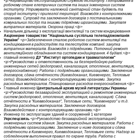
<p>Керівництво експлуатаційною службою інституту. Підтримання в
робочому стане елетричних систем та інших інженерних систем
інституту. Утримувати належний санітарний стан будівель та
споруд інституту і прилеглої території. Взаємодія з контролюючими
органами. Супровід та заключення договорів з постачальниками
комунальних послуг та іншими підряднми шрганізаціями. Закупівля
витратних матеріалів. Охорона праці.</p>
Начальник дільниці з експлуатації вентиляції та систем кондиціювання
Акціонерне товариство "Національна суспільна телепадіокомпанія
України"
<p>Забезпечення сталою роботою систем вентиляції та
кондиціювання в радіостудіях та телестудіях компанії. закупка
витратних матеріалів. Взаємодія з підрядникми. Поточний ремонт
вентиляційного обладнання та систем кондиціюрання. 4 будівлі.</p>
главный инженер
ДУ "Институт ортопедии и травматологии"
<p>Руководство и ответственность за безперебойную работу
инженерных сетей (водопровод, каналазация, отопление, вентиляция,
енергоснабжение). Работа с подрядными организациями. Заключение
договоров, сдача отчётности (Киеводоканал, Киевенерго, Тепловые
сети). Взаимодействие с контролирующими органами. Закупка
расходных материалов. Планирование расходов енергоснабжения.</p>
Главный инженер
Центральный архив музей литературы Украины
<p>Руководство безаварийной эксплуатацией и ремонтом инженерных
систем (водопровод, отопление, вентиляция, канализация). Сдача
отчётности в "Киевводоканал", Тепловые сети, "Киевенерго" и т.д.
Закупка расходных материалов. Заключение договоров.
Взаимодействие с контролирующими органами.</p>
Инженер по эксплуатации зданий и сооружений 1 категории
Укрспецсвязь
<p>Руководство безаварийной эксплуатацией
инженерных систем здания. Закупка расходных материалов. Работа с
подрядными организациями. Заключение и ниже договоров и сдача
отчётности в Киевенерго, Киевводоканал, Тепловыее сети. Надзор за
соблюдением выполнения правил по охране труда. Работа с