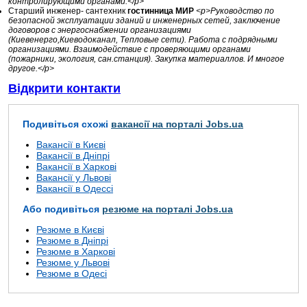
контролирующими органами.</p>
Старший инженер- сантехник
гостинница МИР
<p>Руководство по
безопасной эксплуатации зданий и инженерных сетей, заключение
договоров с энергоснабжении организациями
(Киевенерго,Киеводоканал, Тепловые сети). Работа с подрядными
организациями. Взаимодействие с проверяющими органами
(пожарники, экология, сан.станция). Закупка материаллов. И многое
другое.</p>
Відкрити контакти
Подивіться схожі
вакансії на порталі Jobs.ua
Вакансії в Києві
Вакансії в Дніпрі
Вакансії в Харкові
Вакансії у Львові
Вакансії в Одессі
Або подивіться
резюме на порталі Jobs.ua
Резюме в Києві
Резюме в Дніпрі
Резюме в Харкові
Резюме у Львові
Резюме в Одесі