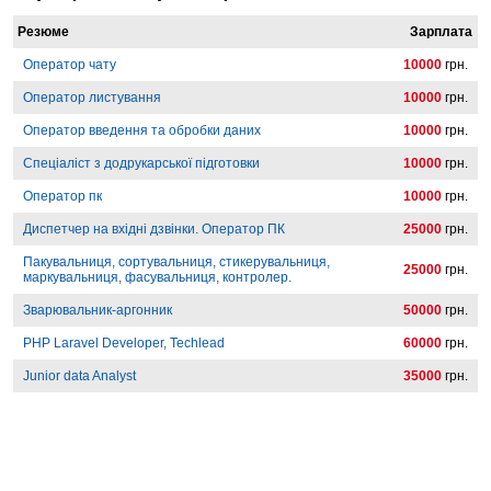
Резюме
Зарплата
Оператор чату
10000
грн.
Оператор листування
10000
грн.
Оператор введення та обробки даних
10000
грн.
Спеціаліст з додрукарської підготовки
10000
грн.
Оператор пк
10000
грн.
Диспетчер на вхідні дзвінки. Оператор ПК
25000
грн.
Пакувальниця, сортувальниця, стикерувальниця,
25000
грн.
маркувальниця, фасувальниця, контролер.
Зварювальник-аргонник
50000
грн.
PHP Laravel Developer, Techlead
60000
грн.
Junior data Analyst
35000
грн.