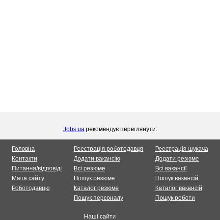
Jobs.ua
рекомендує переглянути:
Головна
Реестрація роботодавця
Реестрація шукача
Контакти
Додати вакансію
Додати резюме
Питання/відповіді
Всі резюме
Всі вакансії
Мапа сайту
Пошук резюме
Пошук вакансій
Роботодавцю
Каталог резюме
Каталог вакансій
Пошук персоналу
Пошук роботи
Наші сайти