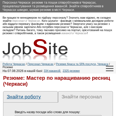
Персонал Черкаси: резюме та пошук співробітників в Черкасах,
працевлаштування та розміщення вакансій. Знайти співробітників в
Черкасах швидко, шукаю резюме в місті Черкаси.
Ви працюєте менеджером по підбору персоналу? Значить вам відомо, як складно
знайти
персонал в Черкасах
. Кого шукати - фахівців з мінімальним досвідом роботи
або віддати перевагу фахівцям з відмінним резюме? Звертати увагу на резюме з
низьким рівнем зарплати Або потрібен персонал в Черкасах, але з високим
окладом? Питань багато, тому ласкаво просимо на портал, орієнтований на пошук
резюме і співробітників, а також розміщення
вакансії в Черкасах
!
Робота Черкасах
/
Персонал Черкасах
/
Резюме Краса та SPA-послуги, Черкаси
/
Резюме
На 07.08.2026 в нашій базі:
334 вакансій
,
2325 резюме
Резюме: Мастер по наращиванию ресниц
(Черкаси)
Знайти роботу
Знайти персонал
Введіть назву посади або слово для пошуку: