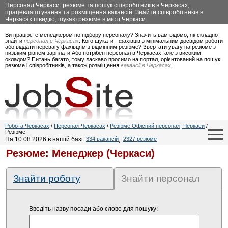
Персонал Черкаси: резюме та пошук співробітників в Черкасах,
працевлаштування та розміщення вакансій. Знайти співробітників в
Черкасах швидко, шукаю резюме в місті Черкаси.
Ви працюєте менеджером по підбору персоналу? Значить вам відомо, як складно
знайти
персонал в Черкасах
. Кого шукати - фахівців з мінімальним досвідом роботи
або віддати перевагу фахівцям з відмінним резюме? Звертати увагу на резюме з
низьким рівнем зарплати Або потрібен персонал в Черкасах, але з високим
окладом? Питань багато, тому ласкаво просимо на портал, орієнтований на пошук
резюме і співробітників, а також розміщення
вакансії в Черкасах
!
Робота Черкасах
/
Персонал Черкасах
/
Резюме Офісний персонал, Черкаси
/
Резюме
На 10.08.2026 в нашій базі:
334 вакансій
,
2327 резюме
Резюме: Менеджер (Черкаси)
Знайти роботу
Знайти персонал
Введіть назву посади або слово для пошуку: