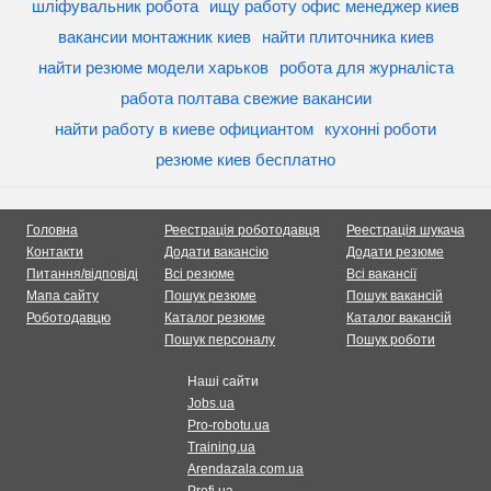
шліфувальник робота
ищу работу офис менеджер киев
вакансии монтажник киев
найти плиточника киев
найти резюме модели харьков
робота для журналіста
работа полтава свежие вакансии
найти работу в киеве официантом
кухонні роботи
резюме киев бесплатно
Головна
Реестрація роботодавця
Реестрація шукача
Контакти
Додати вакансію
Додати резюме
Питання/відповіді
Всі резюме
Всі вакансії
Мапа сайту
Пошук резюме
Пошук вакансій
Роботодавцю
Каталог резюме
Каталог вакансій
Пошук персоналу
Пошук роботи
Наші сайти
Jobs.ua
Pro-robotu.ua
Training.ua
Arendazala.com.ua