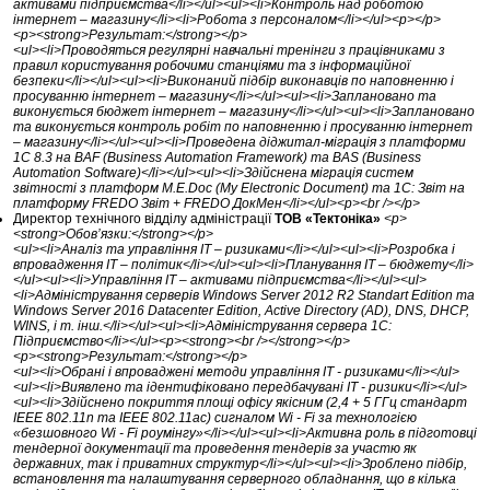
активами підприємства</li></ul><ul><li>Контроль над роботою
інтернет – магазину</li><li>Робота з персоналом</li></ul><p></p>
<p><strong>Результат:</strong></p>
<ul><li>Проводяться регулярні навчальні тренінги з працівниками з
правил користування робочими станціями та з інформаційної
безпеки</li></ul><ul><li>Виконаний підбір виконавців по наповненню і
просуванню інтернет – магазину</li></ul><ul><li>Заплановано та
виконується бюджет інтернет – магазину</li></ul><ul><li>Заплановано
та виконується контроль робіт по наповненню і просуванню інтернет
– магазину</li></ul><ul><li>Проведена діджитал-міграція з платформи
1С 8.3 на BAF (Business Automation Framework) та BAS (Business
Automation Software)</li></ul><ul><li>Здійснена міграція систем
звітності з платформ M.E.Doc (My Electronic Document) та 1С: Звіт на
платформу FREDO Звіт + FREDO ДокМен</li></ul><p><br /></p>
Директор технічного відділу адміністрації
ТОВ «Тектоніка»
<p>
<strong>Обов’язки:</strong></p>
<ul><li>Аналіз та управління IT – ризиками</li></ul><ul><li>Розробка і
впровадження IT – політик</li></ul><ul><li>Планування IT – бюджету</li>
</ul><ul><li>Управління IT – активами підприємства</li></ul><ul>
<li>Адміністрування серверів Windows Server 2012 R2 Standart Edition та
Windows Server 2016 Datacenter Edition, Active Directory (AD), DNS, DHCP,
WINS, і т. інш.</li></ul><ul><li>Адміністрування сервера 1С:
Підприємство</li></ul><p><strong><br /></strong></p>
<p><strong>Результат:</strong></p>
<ul><li>Обрані і впроваджені методи управління IT - ризиками</li></ul>
<ul><li>Виявлено та ідентифіковано передбачувані IT - ризики</li></ul>
<ul><li>Здійснено покриття площі офісу якісним (2,4 + 5 ГГц стандарт
IEEE 802.11n та IEEE 802.11ac) сигналом Wi - Fi за технологією
«безшовного Wi - Fi роумінгу»</li></ul><ul><li>Активна роль в підготовці
тендерної документації та проведення тендерів за участю як
державних, так і приватних структур</li></ul><ul><li>Зроблено підбір,
встановлення та налаштування серверного обладнання, що в кілька