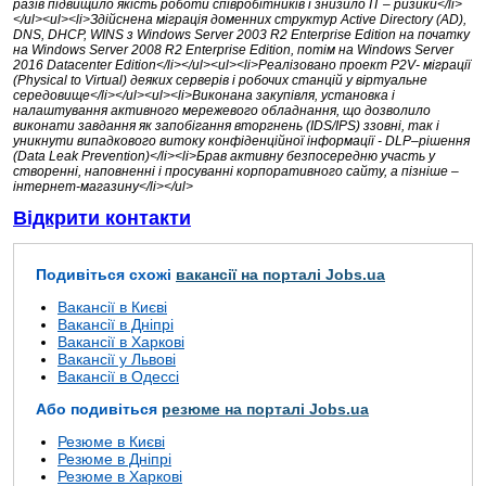
разів підвищило якість роботи співробітників і знизило IT – ризики</li>
</ul><ul><li>Здійснена міграція доменних структур Active Directory (AD),
DNS, DHCP, WINS з Windows Server 2003 R2 Enterprise Edition на початку
на Windows Server 2008 R2 Enterprise Edition, потім на Windows Server
2016 Datacenter Edition</li></ul><ul><li>Реалізовано проект P2V- міграції
(Physical to Virtual) деяких серверів і робочих станцій у віртуальне
середовище</li></ul><ul><li>Виконана закупівля, установка і
налаштування активного мережевого обладнання, що дозволило
виконати завдання як запобігання вторгнень (IDS/IPS) ззовні, так і
уникнути випадкового витоку конфіденційної інформації - DLP–рішення
(Data Leak Prevention)</li><li>Брав активну безпосередню участь у
створенні, наповненні і просуванні корпоративного сайту, а пізніше –
інтернет-магазину</li></ul>
Відкрити контакти
Подивіться схожі
вакансії на порталі Jobs.ua
Вакансії в Києві
Вакансії в Дніпрі
Вакансії в Харкові
Вакансії у Львові
Вакансії в Одессі
Або подивіться
резюме на порталі Jobs.ua
Резюме в Києві
Резюме в Дніпрі
Резюме в Харкові