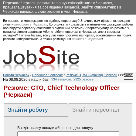
Персонал Черкаси: резюме та пошук співробітників в Черкасах,
працевлаштування та розміщення вакансій. Знайти співробітників в
Черкасах швидко, шукаю резюме в місті Черкаси.
Ви працюєте менеджером по підбору персоналу? Значить вам відомо, як складно
знайти
персонал в Черкасах
. Кого шукати - фахівців з мінімальним досвідом роботи
або віддати перевагу фахівцям з відмінним резюме? Звертати увагу на резюме з
низьким рівнем зарплати Або потрібен персонал в Черкасах, але з високим
окладом? Питань багато, тому ласкаво просимо на портал, орієнтований на пошук
резюме і співробітників, а також розміщення
вакансії в Черкасах
!
Робота Черкасах
/
Персонал Черкасах
/
Резюме IT, WEB фахівці, Черкаси
/ Резюме
На 08.08.2026 в нашій базі:
334 вакансій
,
2325 резюме
Резюме: CTO, Chief Technology Officer
(Черкаси)
Знайти роботу
Знайти персонал
Введіть назву посади або слово для пошуку: