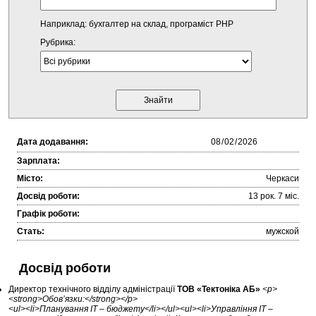
Наприклад: бухгалтер на склад, програміст PHP
Рубрика:
Дата додавання:
Зарплата:
Місто:
Черкаси
Досвід роботи:
13 рок. 7 міc.
Графік роботи:
Стать:
мужской
Досвід роботи
Директор технічного відділу адміністрації
ТОВ «Тектоніка АБ»
<p>
<strong>Обов’язки:</strong></p>
<ul><li>Планування IT – бюджету</li></ul><ul><li>Управління IT –