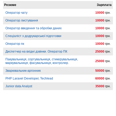
Резюме
Зарплата
Оператор чату
10000
грн.
Оператор листування
10000
грн.
Оператор введення та обробки даних
10000
грн.
Спеціаліст з додрукарської підготовки
10000
грн.
Оператор пк
10000
грн.
Диспетчер на вхідні дзвінки. Оператор ПК
25000
грн.
Пакувальниця, сортувальниця, стикерувальниця,
25000
грн.
маркувальниця, фасувальниця, контролер.
Зварювальник-аргонник
50000
грн.
PHP Laravel Developer, Techlead
60000
грн.
Junior data Analyst
35000
грн.