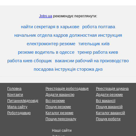
Jobs.ua
рекомендує переглянути:
найти секретаря в харькове
робота полтава
начальник отдела кадров должностная инструкция
електромонтер резюме
тигельщик київ
резюме водитель в одессе
тренер работа киев
работа киев сборщик
вакансии рабочий на производство
посадова інструкція сторожа днз
Головна
Реестрація роботодавця
Реестрація шукача
Контакти
Додати вакансію
Додати резюме
Питання/відповіді
Всі резюме
Всі вакансії
Мапа сайту
Пошук резюме
Пошук вакансій
Роботодавцю
Каталог резюме
Каталог вакансій
Пошук персоналу
Пошук роботи
Наші сайти