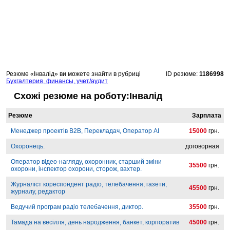
Резюме «Інвалід» ви можете знайти в рубриці
ID резюме:
1186998
Бухгалтерия, финансы, учет/аудит
Схожі резюме на роботу:Інвалід
Резюме
Зарплата
Менеджер проектів B2B, Перекладач, Оператор AI
15000
грн.
Охоронець.
договорная
Оператор відео-нагляду, охоронник, старший зміни
35500
грн.
охорони, інспектор охорони, сторож, вахтер.
Журналіст кореспондент радіо, телебачення, газети,
45500
грн.
журналу, редактор
Ведучий програм радіо телебачення, диктор.
35500
грн.
Тамада на весілля, день народження, банкет, корпоратив
45000
грн.