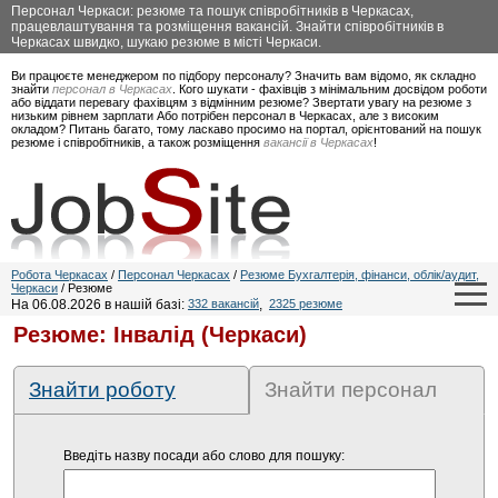
Персонал Черкаси: резюме та пошук співробітників в Черкасах,
працевлаштування та розміщення вакансій. Знайти співробітників в
Черкасах швидко, шукаю резюме в місті Черкаси.
Ви працюєте менеджером по підбору персоналу? Значить вам відомо, як складно
знайти
персонал в Черкасах
. Кого шукати - фахівців з мінімальним досвідом роботи
або віддати перевагу фахівцям з відмінним резюме? Звертати увагу на резюме з
низьким рівнем зарплати Або потрібен персонал в Черкасах, але з високим
окладом? Питань багато, тому ласкаво просимо на портал, орієнтований на пошук
резюме і співробітників, а також розміщення
вакансії в Черкасах
!
Робота Черкасах
/
Персонал Черкасах
/
Резюме Бухгалтерія, фінанси, облік/аудит,
Черкаси
/ Резюме
На 06.08.2026 в нашій базі:
332 вакансій
,
2325 резюме
Резюме: Інвалід (Черкаси)
Знайти роботу
Знайти персонал
Введіть назву посади або слово для пошуку: