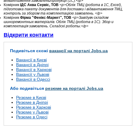
відвантаження замовлень/продукції (1С).</p>
Комірник
ІДС Аква Сервіс, ТОВ
<p>Облік ТМЦ (робота в 1С, Excel),
підготовка пакету документів для доставки і відвантаження ТМЦ,
контроль за збором та комплектацією замовлень. </p>
Комірник
Фірма "Фенікс-Маркет", ТОВ
<p>Завідувч складом
шиноремонтных матеріалів. Облік ТМЦ (робота в 1С). Збор и
комплектація замовлень. Складскі роботы.</p>
Відкрити контакти
Подивіться схожі
вакансії на порталі Jobs.ua
Вакансії в Києві
Вакансії в Дніпрі
Вакансії в Харкові
Вакансії у Львові
Вакансії в Одессі
Або подивіться
резюме на порталі Jobs.ua
Резюме в Києві
Резюме в Дніпрі
Резюме в Харкові
Резюме у Львові
Резюме в Одесі