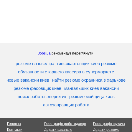
Jobs.ua
рекомендує переглянути:
резюме на ювеліра
гипсокартонщик киев резюме
обязанности старшего кассира в супермаркете
новые вакансии киев
найти резюме охранника в харькове
резюме фасовщик киев
мангальщик киев вакансии
поиск работы энергетик
резюме мойщица киев
автозаправщик работа
Головна
Реестрація роботодавця
Реестрація шукача
Контакти
Додати вакансію
Додати резюме