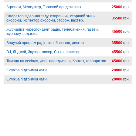
Агроном, Менеджер, Торговий представник
25000
грн.
Оператор відео-нагляду, охоронник, старший зміни
35500
грн.
охорони, інспектор охорони, сторож, вахтер.
Журналіст кореспондент радіо, телебачення, газети,
45500
грн.
журналу, редактор
Ведучий програм радіо телебачення, диктор.
35500
грн.
DJ, Ді-джей, Звукорежисер, Світлорежисер
45500
грн.
Тамада на весілля, день народження, банкет, корпоратив
45000
грн.
Служба підтримки чати
20000
грн.
Служба підтримки чати
20000
грн.