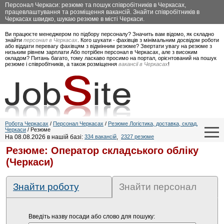
Персонал Черкаси: резюме та пошук співробітників в Черкасах,
працевлаштування та розміщення вакансій. Знайти співробітників в
Черкасах швидко, шукаю резюме в місті Черкаси.
Ви працюєте менеджером по підбору персоналу? Значить вам відомо, як складно
знайти
персонал в Черкасах
. Кого шукати - фахівців з мінімальним досвідом роботи
або віддати перевагу фахівцям з відмінним резюме? Звертати увагу на резюме з
низьким рівнем зарплати Або потрібен персонал в Черкасах, але з високим
окладом? Питань багато, тому ласкаво просимо на портал, орієнтований на пошук
резюме і співробітників, а також розміщення
вакансії в Черкасах
!
Робота Черкасах
/
Персонал Черкасах
/
Резюме Логістика, доставка, склад,
Черкаси
/ Резюме
На 08.08.2026 в нашій базі:
334 вакансій
,
2327 резюме
Резюме: Оператор складського обліку
(Черкаси)
Знайти роботу
Знайти персонал
Введіть назву посади або слово для пошуку: