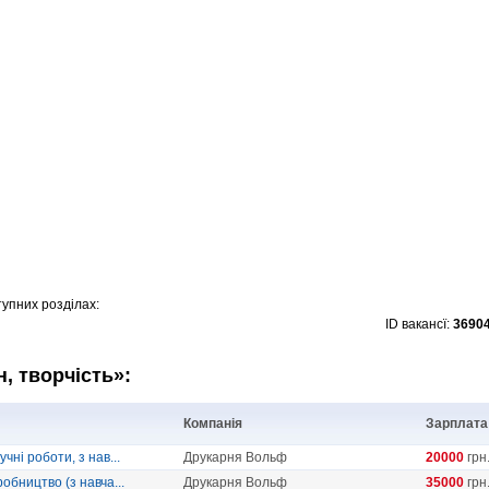
упних розділах:
ID вакансї:
3690
н, творчість»:
Компанія
Зарплата
ні роботи, з нав...
Друкарня Вольф
20000
грн
бництво (з навча...
Друкарня Вольф
35000
грн