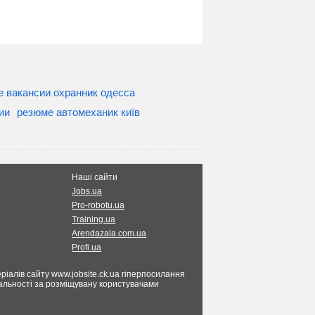
е вакансии охранник одесса
ии
резюме автомеханик київ
Наші сайти
Jobs.ua
Pro-robotu.ua
Training.ua
Arendazala.com.ua
Profi.ua
ріалів сайту www.jobsite.ck.ua гіперпосилання
ідальності за розміщувану користувачами