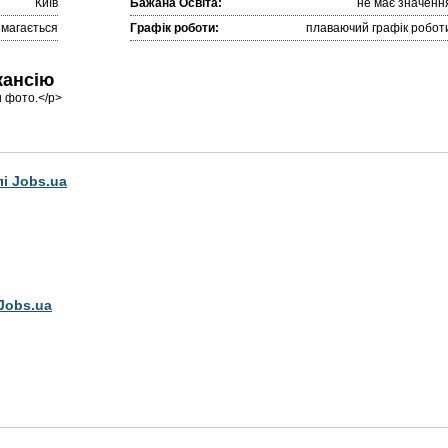
Київ
Бажана Освіта:
не має значенн
имагається
Графік роботи:
плаваючий графік робот
кансію
 фото.</p>
лі Jobs.ua
Jobs.ua