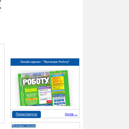
я
и
Онлайн журнал - "Пропоную Роботу"
Переглянути
Архів →
Полезные ссылки