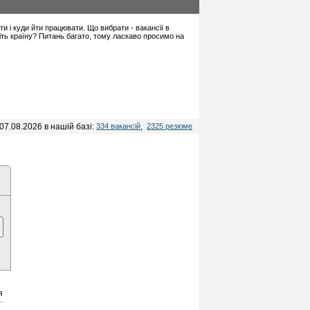
ати і куди йти працювати. Що вибрати - вакансії в
іть країну? Питань багато, тому ласкаво просимо на
07.08.2026 в нашій базі:
334 вакансій
,
2325 резюме
я