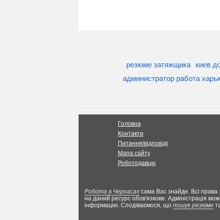
резюме затяжщика
киев д
администратор работа харь
Головна
Контакти
Питання/відповіді
Мапа сайту
Роботодавцю
Робота в Черкасах
сама Вас знайде. Всі права 
на даний ресурс обов'язкове. Адміністрація мож
інформацію. Сподіваємося, що
пошук резюме
т