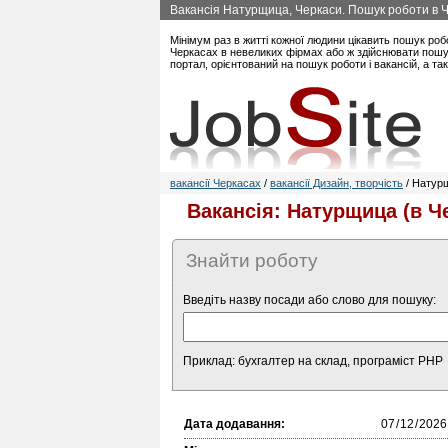
Вакансія Натурщица, Черкаси. Пошук роботи в Ч
Мінімум раз в житті кожної людини цікавить пошук роб
Черкасах в невеликих фірмах або ж здійснювати пошук
портал, орієнтований на пошук роботи і вакансій, а т
вакансії Черкасах
/
вакансії Дизайн, творчість
/ Натур
Вакансія: Натурщица (в Ч
Знайти роботу
Введіть назву посади або слово для пошуку:
Приклад: бухгалтер на склад, програміст PHP
Дата додавання: