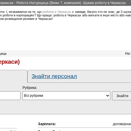
еркасах - Робота Натурщица (Вижн 7, компания). Шукаю роботу в Черкасах.
оти. І, незважаючи на те, що
робота в Черкасах
є завжди, багато хто не знає, де її шук
 роботи в корпораціях? Що краще: робота в Черкасах або виїхати в інше місто або нав
акож розміщення резюме в Черкасах!
На 
щица
еркаси)
Знайти персонал
Рубрика:
Зарплата:
договорна