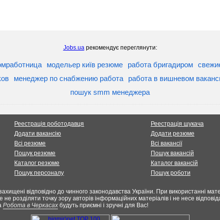
Jobs.ua
рекомендує переглянути:
омработница
модельер київ резюме
работа бригадиром
свежи
ков
менеджер по снабжению работа
работа в вишневом ваканс
пошук smm менеджера
Реестрація роботодавця
Реестрація шукача
Додати вакансію
Додати резюме
Всі резюме
Всі вакансії
Пошук резюме
Пошук вакансій
Каталог резюме
Каталог вакансій
Пошук персоналу
Пошук роботи
захищені відповідно до чинного законодавства України. При використанні мате
е не розділяти точку зору авторів інформаційних матеріалів і не несе відпов
а
Робота в Черкасах
будуть приємні і зручні для Вас!