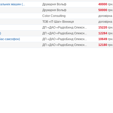
альних машин (...
Друкарня Вольф
40000
грн
Друкарня Вольф
50000
грн
Color Consulting
договірна
ТОВ «ІТ-Шаг» Вінниця
договірна
ДП «ДАО «РадіоБенд Олексн...
15220
грн
)
ДП «ДАО «РадіоБенд Олексн...
12284
грн
(бас-саксофон)
ДП «ДАО «РадіоБенд Олексн...
10649
грн
ДП «ДАО «РадіоБенд Олексн...
12180
грн