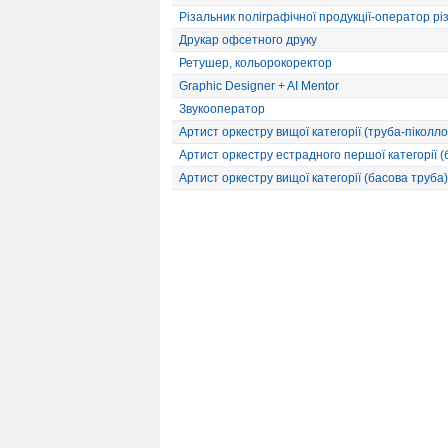
Різальник поліграфічної продукції-оператор різ
Друкар офсетного друку
Ретушер, кольорокоректор
Graphic Designer + AI Mentor
Звукооператор
Артист оркестру вищої категорії (труба-піколло
Артист оркестру естрадного першої категорії 
Артист оркестру вищої категорії (басова труба)