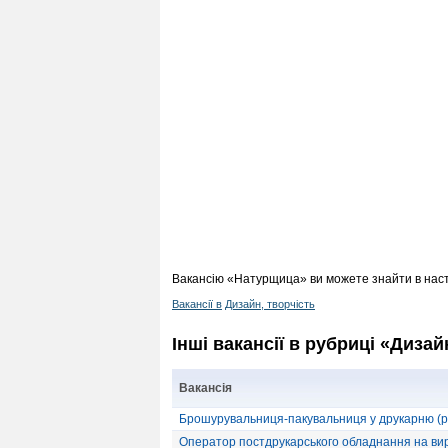
Вакансію «Натурщица» ви можете знайти в наст
Вакансії в
Дизайн, творчість
Інші вакансії в рубриці «Дизай
Вакансія
Брошурувальниця-пакувальниця у друкарню (руч
Оператор постдрукарського обладнання на виро