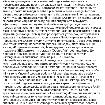
<li><strong>Комунікативні навички</strong> - вмієш чути клієнта,
пояснювати складне простими словами та знаходити спільну мову.</li>
<li><strong>Стресостійкість і багатозадачність</strong> - дедлайни та
зміни у проєкті не виводять тебе з рівноваги.</li><li><strong>Високий
рівень самоорганізованості</strong> та базові навички time-management.
</li><li><strong>Швидкість у прийнятті рішень</strong> - ти можеш швидко
зібрати інформацію по проєкту, оцінити ситуацію та вибудувати
ефективну стратегію комунікації.</li><li><strong>Відповідальність і
проактивність</strong> - ти не чекаєш, поки проблема вирішиться сама, а
дієш і пропонуєш варіанти.</li><li><strong>Бажання розвиватися в digital-
маркетингу</strong> - тобі цікаво розбиратися у трендах, інструментах і
допомагати клієнтам рости разом із нами.</li></ul> <p><strong>Твоєю
перевагою буде:</strong></p> <ul><li><strong>Наявність досвіду роботи з
клієнтами: </strong>переговори, узгодження задач, підтримка.</li><li>
<strong>Розуміння основних digital-інструментів:</strong> знаєш, як
працюють SEO, контекстна реклама (Google Ads), веб-аналітика. Це
допоможе тобі краще орієнтуватися в запитах клієнтів.</li><li>
<strong>Знання англійської мови на рівні не нижче за
Intermediate</strong>, адже іноді доведеться працювати з іноземними
клієнтами або навчальними матеріалами.</li></ul> <p><strong>Що ми
пропонуємо?</strong></p> <ul><li><strong>Стабільний дохід і прозору
мотивацію:</strong> конкурентна зарплата та бонуси за результати.</li>
<li><strong>Гнучкий формат роботи:</strong> віддалено або з офісу у
Києві з гнучким графіком у межах основних бізнес-годин (початок між
8:00–10:00, завершення між 17:00–19:00).</li><li><strong>Інвестиції у твій
розвиток:</strong> часткове відшкодування вартості профільного
навчання, доступ до курсів, вебінарів та внутрішніх експертних сесій.</li>
<li><strong>Професійна спільнота:</strong> чати, івенти та обмін
досвідом між командами компанії.</li><li><strong>Командна взаємодія та
живе спілкування:</strong> регулярні активності, що підтримують
згуртованість та обмін знаннями.</li><li><strong>Проєкти з реальним
впливом на бізнес клієнтів:</strong> ти бачиш результат своєї роботи і