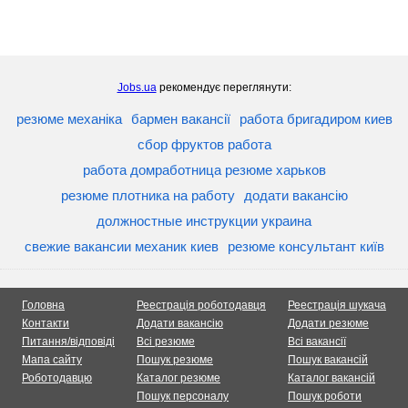
Jobs.ua
рекомендує переглянути:
резюме механіка
бармен вакансії
работа бригадиром киев
сбор фруктов работа
работа домработница резюме харьков
резюме плотника на работу
додати вакансію
должностные инструкции украина
свежие вакансии механик киев
резюме консультант київ
Головна
Реестрація роботодавця
Реестрація шукача
Контакти
Додати вакансію
Додати резюме
Питання/відповіді
Всі резюме
Всі вакансії
Мапа сайту
Пошук резюме
Пошук вакансій
Роботодавцю
Каталог резюме
Каталог вакансій
Пошук персоналу
Пошук роботи