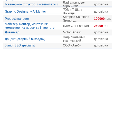
Radiy, науково-
Інженер-конструктор, системотехнік
договірна
виробниче ...
ТОВ «ІТ-Шаг»
Graphic Designer + AI Mentor
договірна
Вінниця
Sempico Solutions
Product manager
100000
грн.
Group L...
Майстер, монтер, монтажник
«ФАУСТ» Fast.Net
25000
грн.
комп'ютерних мереж та інтернету
Дизайнер
Motor Digest
договірна
Национальный
Доцент (старший викладач)
договірна
технический ...
Junior SEO specialist
ООО «Авеб»
договірна