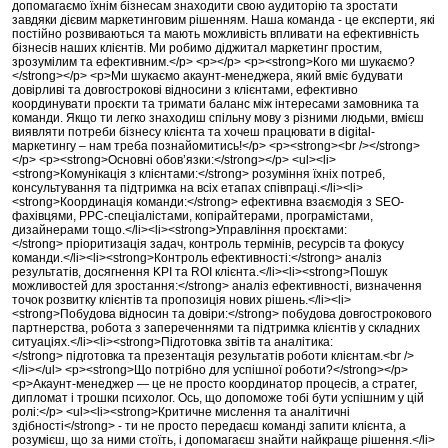
допомагаємо їхнім бізнесам знаходити свою аудиторію та зростати
завдяки дієвим маркетинговим рішенням. Наша команда - це експерти, які
постійно розвиваються та мають можливість впливати на ефективність
бізнесів наших клієнтів. Ми робимо діджитал маркетинг простим,
зрозумілим та ефективним.</p> <p></p> <p><strong>Кого ми шукаємо?
</strong></p> <p>Ми шукаємо акаунт-менеджера, який вміє будувати
довірливі та довгострокові відносини з клієнтами, ефективно
координувати проєкти та тримати баланс між інтересами замовника та
команди. Якщо ти легко знаходиш спільну мову з різними людьми, вмієш
виявляти потреби бізнесу клієнта та хочеш працювати в digital-
маркетингу – нам треба познайомитись!</p> <p><strong><br /></strong>
</p> <p><strong>Основні обов’язки:</strong></p> <ul><li>
<strong>Комунікація з клієнтами:</strong> розуміння їхніх потреб,
консультування та підтримка на всіх етапах співпраці.</li><li>
<strong>Координація команди:</strong> ефективна взаємодія з SEO-
фахівцями, PPC-спеціалістами, копірайтерами, програмістами,
дизайнерами тощо.</li><li><strong>Управління проєктами:
</strong> пріоритизація задач, контроль термінів, ресурсів та фокусу
команди.</li><li><strong>Контроль ефективності:</strong> аналіз
результатів, досягнення KPI та ROI клієнта.</li><li><strong>Пошук
можливостей для зростання:</strong> аналіз ефективності, визначення
точок розвитку клієнтів та пропозиція нових рішень.</li><li>
<strong>Побудова відносин та довіри:</strong> побудова довгострокового
партнерства, робота з запереченнями та підтримка клієнтів у складних
ситуаціях.</li><li><strong>Підготовка звітів та аналітика:
</strong> підготовка та презентація результатів роботи клієнтам.<br />
</li></ul> <p><strong>Що потрібно для успішної роботи?</strong></p>
<p>Акаунт-менеджер — це не просто координатор процесів, а стратег,
дипломат і трошки психолог. Ось, що допоможе тобі бути успішним у цій
ролі:</p> <ul><li><strong>Критичне мислення та аналітичні
здібності</strong> - ти не просто передаєш команді запити клієнта, а
розумієш, що за ними стоїть, і допомагаєш знайти найкраще рішення.</li>