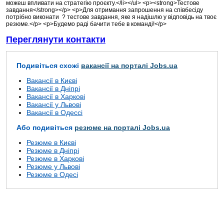
можеш впливати на стратегію проєкту.</li></ul> <p><strong>Тестове
завдання</strong></p> <p>Для отримання запрошення на співбесіду
потрібно виконати ? тестове завдання, яке я надішлю у відповідь на твоє
резюме.</p> <p>Будемо раді бачити тебе в команді!</p>
Переглянути контакти
Подивіться схожі
вакансії на порталі Jobs.ua
Вакансії в Києві
Вакансії в Дніпрі
Вакансії в Харкові
Вакансії у Львові
Вакансії в Одессі
Або подивіться
резюме на порталі Jobs.ua
Резюме в Києві
Резюме в Дніпрі
Резюме в Харкові
Резюме у Львові
Резюме в Одесі