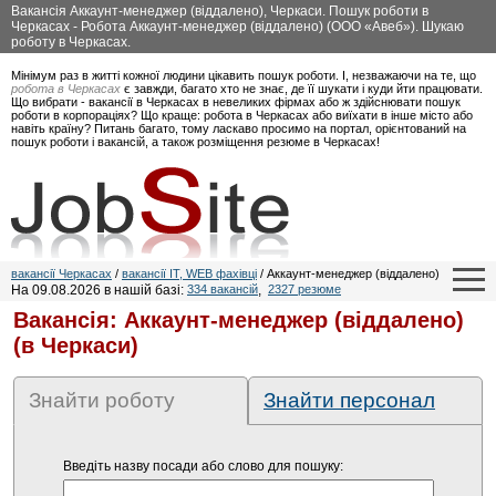
Вакансія Аккаунт-менеджер (віддалено), Черкаси. Пошук роботи в
Черкасах - Робота Аккаунт-менеджер (віддалено) (ООО «Авеб»). Шукаю
роботу в Черкасах.
Мінімум раз в житті кожної людини цікавить пошук роботи. І, незважаючи на те, що
робота в Черкасах
є завжди, багато хто не знає, де її шукати і куди йти працювати.
Що вибрати - вакансії в Черкасах в невеликих фірмах або ж здійснювати пошук
роботи в корпораціях? Що краще: робота в Черкасах або виїхати в інше місто або
навіть країну? Питань багато, тому ласкаво просимо на портал, орієнтований на
пошук роботи і вакансій, а також розміщення резюме в Черкасах!
вакансії Черкасах
/
вакансії IT, WEB фахівці
/ Аккаунт-менеджер (віддалено)
На 09.08.2026 в нашій базі:
334 вакансій
,
2327 резюме
Вакансія: Аккаунт-менеджер (віддалено)
(в Черкаси)
Знайти роботу
Знайти персонал
Введіть назву посади або слово для пошуку: