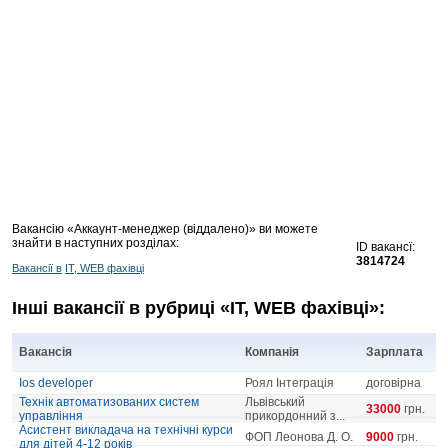
Вакансію «Аккаунт-менеджер (віддалено)» ви можете
знайти в наступних розділах:
ID вакансї:
3814724
Вакансії в
IT, WEB фахівці
Інші вакансії в рубриці «IT, WEB фахівці»:
Вакансія
Компанія
Зарплата
Ios developer
Роял Інтеграція
договірна
Технік автоматизованих систем
Львівський
33000
грн.
управління
прикордонний з...
Асистент викладача на технічні курси
ФОП Леонова Д. О.
9000
грн.
для дітей 4-12 років