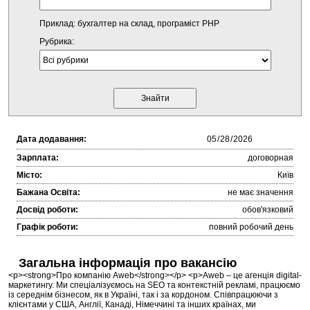
Приклад: бухгалтер на склад, програміст PHP
Рубрика:
Дата додавання:
Зарплата:
договорная
Місто:
Київ
Бажана Освіта:
не має значення
Досвід роботи:
обов'язковий
Графік роботи:
повний робочий день
Загальна інформація про вакансію
<p><strong>Про компанію Aweb</strong></p> <p>Aweb – це агенція digital-
маркетингу. Ми спеціалізуємось на SEO та контекстній рекламі, працюємо
із середнім бізнесом, як в Україні, так і за кордоном. Співпрацюючи з
клієнтами у США, Англії, Канаді, Німеччині та інших країнах, ми