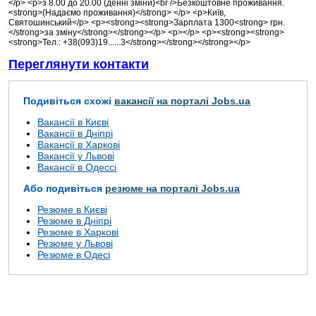
</p> <p>з 8.00 до 20.00 (денні зміни)<br />Безкоштовне проживання.
<strong>(Надаємо проживання)</strong> </p> <p>Київ,
Святошинський</p> <p><strong><strong>Зарплата 1300<strong> грн.
</strong>за зміну</strong></strong></p> <p></p> <p><strong><strong>
<strong>Тел.: +38(093)19......3</strong></strong></strong></p>
Переглянути контакти
Подивіться схожі
вакансії на порталі Jobs.ua
Вакансії в Києві
Вакансії в Дніпрі
Вакансії в Харкові
Вакансії у Львові
Вакансії в Одессі
Або подивіться
резюме на порталі Jobs.ua
Резюме в Києві
Резюме в Дніпрі
Резюме в Харкові
Резюме у Львові
Резюме в Одесі