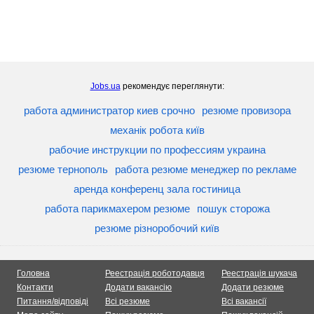
Jobs.ua
рекомендує переглянути:
работа администратор киев срочно
резюме провизора
механік робота київ
рабочие инструкции по профессиям украина
резюме тернополь
работа резюме менеджер по рекламе
аренда конференц зала гостиница
работа парикмахером резюме
пошук сторожа
резюме різноробочий київ
Головна
Реестрація роботодавця
Реестрація шукача
Контакти
Додати вакансію
Додати резюме
Питання/відповіді
Всі резюме
Всі вакансії