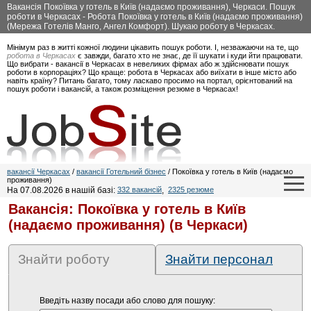
Вакансія Покоївка у готель в Київ (надаємо проживання), Черкаси. Пошук
роботи в Черкасах - Робота Покоївка у готель в Київ (надаємо проживання)
(Мережа Готелів Манго, Ангел Комфорт). Шукаю роботу в Черкасах.
Мінімум раз в житті кожної людини цікавить пошук роботи. І, незважаючи на те, що
робота в Черкасах
є завжди, багато хто не знає, де її шукати і куди йти працювати.
Що вибрати - вакансії в Черкасах в невеликих фірмах або ж здійснювати пошук
роботи в корпораціях? Що краще: робота в Черкасах або виїхати в інше місто або
навіть країну? Питань багато, тому ласкаво просимо на портал, орієнтований на
пошук роботи і вакансій, а також розміщення резюме в Черкасах!
вакансії Черкасах
/
вакансії Готельний бізнес
/ Покоївка у готель в Київ (надаємо
проживання)
На 07.08.2026 в нашій базі:
332 вакансій
,
2325 резюме
Вакансія: Покоївка у готель в Київ
(надаємо проживання) (в Черкаси)
Знайти роботу
Знайти персонал
Введіть назву посади або слово для пошуку: