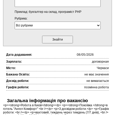
Приклад: бухгалтер на склад, програміст PHP
Рубрика:
Дата додавання:
Зарплата:
договорная
Місто:
Черкаси
Бажана Освіта:
не має значення
Досвід роботи:
не вимагається
Графік роботи:
позмінна робота
Загальна інформація про вакансію
<p><strong>Робота в Києві</strong></p> <p><strong>Покоївка </strong>в
готель "Ангел Комфорт" <br /></p> <p>З досвідом роботи.</p> <p>Графік
роботи: <br /></p> <p>вахтовий, тиждень через тиждень (7/7 днів), <br />