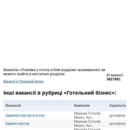
Вакансію «Покоївка у готель в Київ (надаємо проживання)» ви
можете знайти в наступних розділах:
ID вакансї:
3827861
Вакансії в
Готельний бізнес
Інші вакансії в рубриці «Готельний бізнес»:
Вакансія
Компанія
Зарплата
Мережа Готелів
Администратор в отель
договірна
Манго, Анг...
Мережа Готелів
Адміністратор
договірна
Манго, Анг...
Мережа Готелів