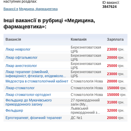
наступних розділах:
ID вакансї:
3847624
Вакансії в
Медицина, фармацевтика
Інші вакансії в рубриці «Медицина,
фармацевтика»:
Вакансія
Компанія
Зарплата
Березнеговатская
Лікар невролог
23000
грн.
ЦРБ
Березнеговатская
Лікар офтальмолог
20000
грн.
ЦРБ
Березнеговатская
Лікар анестезіолог
25000
грн.
ЦРБ
Лікар терапевт (сімейний,
Березнеговатская
23000
грн.
інфекціоніст, фтизіатр, епідеміоло...
ЦРБ
Медсестра в стоматологічний кабінет
Стоматологія Нова
20000
грн.
Лікар-стоматолог
Стоматологія Нова
150000
грн.
Лікар стоматолог-ортодонт
Стоматологія Нова
150000
грн.
Фельдшер до Мукачівського
27 прикордонний
31000
грн.
прикордонного загону
загін (Му...
Львівський
Фельдшер
32000
грн.
прикордонний з...
Ерготерапевт, фізичний терапевт
ДС №1
20000
грн.