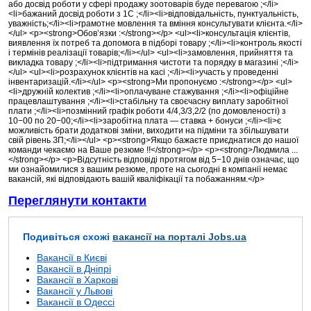
або досвід роботи у сфері продажу зоотоварів буде перевагою ;</li>
<li>бажаний досвід роботи з 1С ;</li><li>відповідальність, пунктуальність,
уважність;</li><li>грамотне мовлення та вміння консультувати клієнта.</li>
</ul> <p><strong>Обов’язки :</strong></p> <ul><li>консультація клієнтів,
виявлення їх потреб та допомога в підборі товару ;</li><li>контроль якості
і термінів реалізації товарів;</li></ul> <ul><li>замовлення, прийняття та
викладка товару ;</li><li>підтримання чистоти та порядку в магазині ;</li>
</ul> <ul><li>розрахунок клієнтів на касі ;</li><li>участь у проведенні
інвентаризацій.</li></ul> <p><strong>Ми пропонуємо :</strong></p> <ul>
<li>дружній колектив ;</li><li>оплачуване стажування ;</li><li>офіційне
працевлаштування ;</li><li>стабільну та своєчасну виплату заробітної
плати ;</li><li>позмінний графік роботи 4/4,3/3,2/2 (по домовленості) з
10−00 по 20−00;</li><li>заробітна плата — ставка + бонуси ;</li><li>є
можливість брати додаткові зміни, виходити на підміни та збільшувати
свій рівень ЗП;</li></ul> <p><strong>Якщо бажаєте приєднатися до нашої
команди чекаємо на Ваше резюме !!</strong></p> <p><strong>Людмила ...
</strong></p> <p>Відсутність відповіді протягом від 5−10 днів означає, що
ми ознайомилися з вашим резюме, проте на сьогодні в компанії немає
вакансій, які відповідають вашій кваліфікації та побажанням.</p>
Переглянути контакти
Подивіться схожі
вакансії на порталі Jobs.ua
Вакансії в Києві
Вакансії в Дніпрі
Вакансії в Харкові
Вакансії у Львові
Вакансії в Одессі