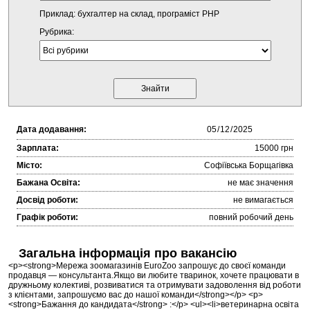
Приклад: бухгалтер на склад, програміст PHP
Рубрика:
Дата додавання:
Зарплата:
15000 грн
Місто:
Софіївська Борщагівка
Бажана Освіта:
не має значення
Досвід роботи:
не вимагається
Графік роботи:
повний робочий день
Загальна інформація про вакансію
<p><strong>Мережа зоомагазинів EuroZoo запрошує до своєї команди
продавця — консультанта.Якщо ви любите тваринок, хочете працювати в
дружньому колективі, розвиватися та отримувати задоволення від роботи
з клієнтами, запрошуємо вас до нашої команди</strong></p> <p>
<strong>Бажання до кандидата</strong> :</p> <ul><li>ветеринарна освіта