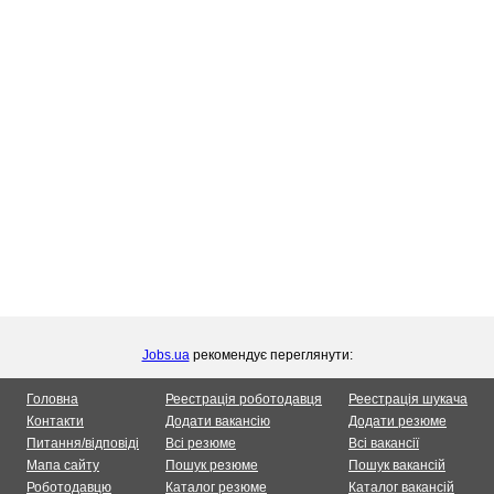
Jobs.ua
рекомендує переглянути:
Головна
Реестрація роботодавця
Реестрація шукача
Контакти
Додати вакансію
Додати резюме
Питання/відповіді
Всі резюме
Всі вакансії
Мапа сайту
Пошук резюме
Пошук вакансій
Роботодавцю
Каталог резюме
Каталог вакансій