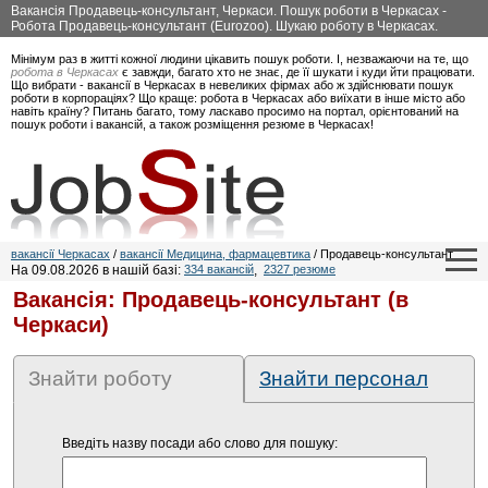
Вакансія Продавець-консультант, Черкаси. Пошук роботи в Черкасах -
Робота Продавець-консультант (Eurozoo). Шукаю роботу в Черкасах.
Мінімум раз в житті кожної людини цікавить пошук роботи. І, незважаючи на те, що
робота в Черкасах
є завжди, багато хто не знає, де її шукати і куди йти працювати.
Що вибрати - вакансії в Черкасах в невеликих фірмах або ж здійснювати пошук
роботи в корпораціях? Що краще: робота в Черкасах або виїхати в інше місто або
навіть країну? Питань багато, тому ласкаво просимо на портал, орієнтований на
пошук роботи і вакансій, а також розміщення резюме в Черкасах!
вакансії Черкасах
/
вакансії Медицина, фармацевтика
/ Продавець-консультант
На 09.08.2026 в нашій базі:
334 вакансій
,
2327 резюме
Вакансія: Продавець-консультант (в
Черкаси)
Знайти роботу
Знайти персонал
Введіть назву посади або слово для пошуку: