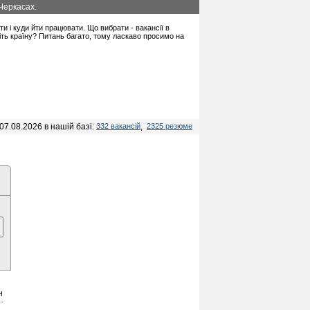
Черкасах.
ати і куди йти працювати. Що вибрати - вакансії в
іть країну? Питань багато, тому ласкаво просимо на
07.08.2026 в нашій базі:
332 вакансій
,
2325 резюме
н