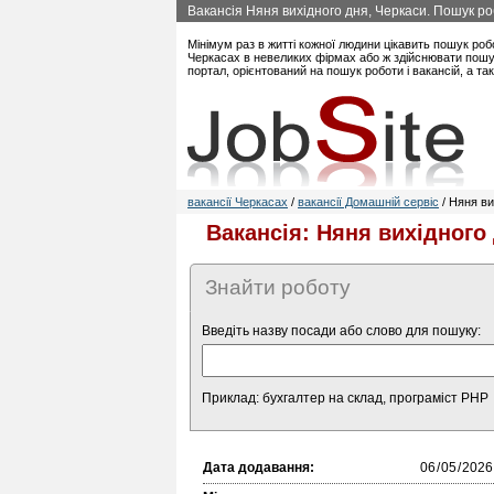
Вакансія Няня вихідного дня, Черкаси. Пошук ро
Мінімум раз в житті кожної людини цікавить пошук роб
Черкасах в невеликих фірмах або ж здійснювати пошук
портал, орієнтований на пошук роботи і вакансій, а т
вакансії Черкасах
/
вакансії Домашній сервіс
/ Няня ви
Вакансія: Няня вихідного 
Знайти роботу
Введіть назву посади або слово для пошуку:
Приклад: бухгалтер на склад, програміст PHP
Дата додавання: