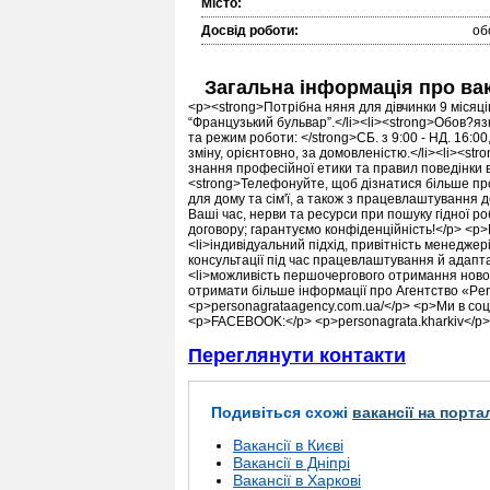
Місто:
Досвід роботи:
об
Загальна інформація про ва
<p><strong>Потрібна няня для дівчинки 9 місяців
“Французький бульвар”.</li><li><strong>Обов?язки
та режим роботи: </strong>СБ. з 9:00 - НД. 16:00
зміну, орієнтовно, за домовленістю.</li><li><str
знання професійної етики та правил поведінки в с
<strong>Телефонуйте, щоб дізнатися більше пр
для дому та сім'ї, а також з працевлаштування 
Ваші час, нерви та ресурси при пошуку гідної р
договору; гарантуємо конфіденційність!</p> <p>
<li>індивідуальний підхід, привітність менеджері
консультації під час працевлаштування й адаптаці
<li>можливість першочергового отримання новог
отримати більше інформації про Агентство «Per
<p>personagrataagency.com.ua/</p> <p>Ми в соц
<p>FACEBOOK:</p> <p>personagrata.kharkiv</p
Переглянути контакти
Подивіться схожі
вакансії на порта
Вакансії в Києві
Вакансії в Дніпрі
Вакансії в Харкові