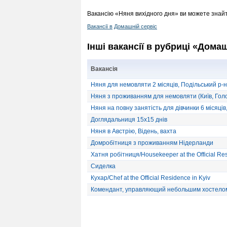
Вакансію «Няня вихідного дня» ви можете знайт
Вакансії в
Домашній сервіс
Інші вакансії в рубриці «Домаш
Вакансія
Няня для немовляти 2 місяців, Подільський р-н
Няня з проживанням для немовляти (Київ, Голос
Няня на повну занятість для дівчинки 6 місяців
Доглядальниця 15х15 днів
Няня в Австрію, Відень, вахта
Домробітниця з проживанням Нідерланди
Хатня робітниця/Housekeeper at the Official Re
Сиделка
Кухар/Chef at the Official Residence in Kyiv
Комендант, управляющий небольшим хостело