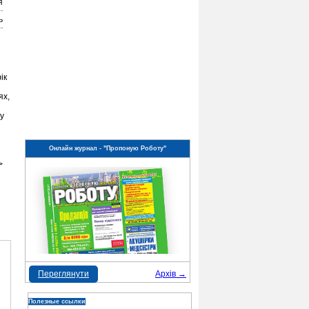
я
ь
ік
ях,
у
Онлайн журнал - "Пропоную Роботу"
>
Переглянути
Архів →
Полезные ссылки