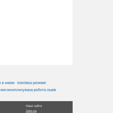
 в киеве
покоївка резюме
високооплачувана робота львів
Наші сайти
Jobs.ua