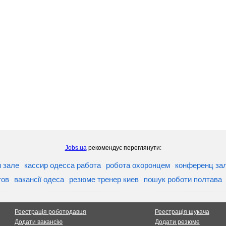
Jobs.ua
рекомендує переглянути:
м зале
кассир одесса работа
робота охоронцем
конференц зал
тов
вакансії одеса
резюме тренер киев
пошук роботи полтава
Реестрація роботодавця
Реестрація шукача
Додати вакансію
Додати резюме