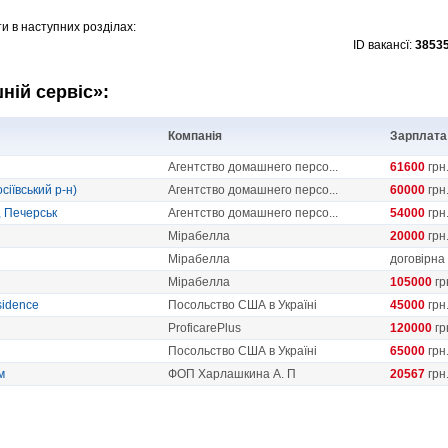
и в наступних розділах:
ID вакансї:
3853
ній сервіс»:
Компанія
Зарплата
Агентство домашнего персо...
61600
грн
іївський р-н)
Агентство домашнего персо...
60000
грн
, Печерськ
Агентство домашнего персо...
54000
грн
Мірабелла
20000
грн
Мірабелла
договірна
Мірабелла
105000
гр
sidence
Посольство США в Україні
45000
грн
ProficarePlus
120000
гр
Посольство США в Україні
65000
грн
м
ФОП Харлашкина А. П
20567
грн