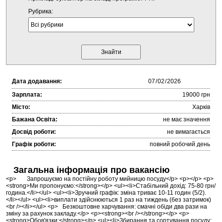
Рубрика:
Дата додавання:
Зарплата:
19000 грн
Місто:
Харків
Бажана Освіта:
не має значення
Досвід роботи:
не вимагається
Графік роботи:
повний робочий день
Загальна інформація про вакансію
<p> Запрошуємо на постійну роботу мийницю посуду</p> <p></p> <p>
<strong>Ми пропонуємо:</strong></p> <ul><li>Стабільний дохід: 75-80 грн/
година.</li></ul> <ul><li>Зручний графік: зміна триває 10-11 годин (5/2).
</li></ul> <ul><li>виплати здійснюються 1 раз на тиждень (без затримок)
<br /></li></ul> <p> Безкоштовне харчування: смачні обіди два рази на
зміну за рахунок закладу.</p> <p><strong><br /></strong></p> <p>
<strong>Обов'язки:</strong></p> <ul><li>Збирання та сортування посуду;