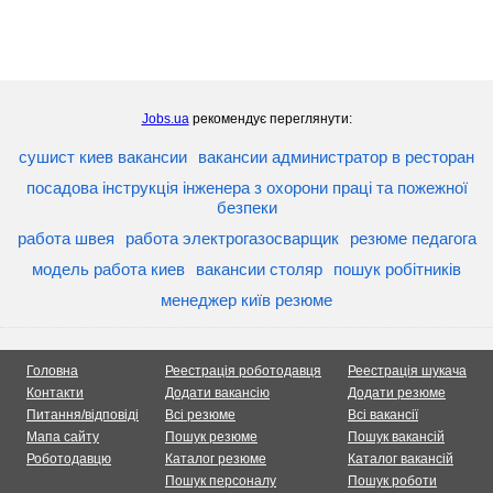
Jobs.ua
рекомендує переглянути:
сушист киев вакансии
вакансии администратор в ресторан
посадова інструкція інженера з охорони праці та пожежної
безпеки
работа швея
работа электрогазосварщик
резюме педагога
модель работа киев
вакансии столяр
пошук робітників
менеджер київ резюме
Головна
Реестрація роботодавця
Реестрація шукача
Контакти
Додати вакансію
Додати резюме
Питання/відповіді
Всі резюме
Всі вакансії
Мапа сайту
Пошук резюме
Пошук вакансій
Роботодавцю
Каталог резюме
Каталог вакансій
Пошук персоналу
Пошук роботи