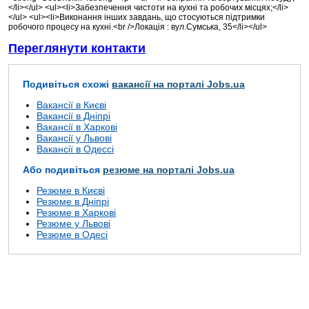
</li></ul> <ul><li>Забезпечення чистоти на кухні та робочих місцях;</li>
</ul> <ul><li>Виконання інших завдань, що стосуються підтримки
робочого процесу на кухні.<br />Локація : вул.Сумська, 35</li></ul>
Переглянути контакти
Подивіться схожі
вакансії на порталі Jobs.ua
Вакансії в Києві
Вакансії в Дніпрі
Вакансії в Харкові
Вакансії у Львові
Вакансії в Одессі
Або подивіться
резюме на порталі Jobs.ua
Резюме в Києві
Резюме в Дніпрі
Резюме в Харкові
Резюме у Львові
Резюме в Одесі