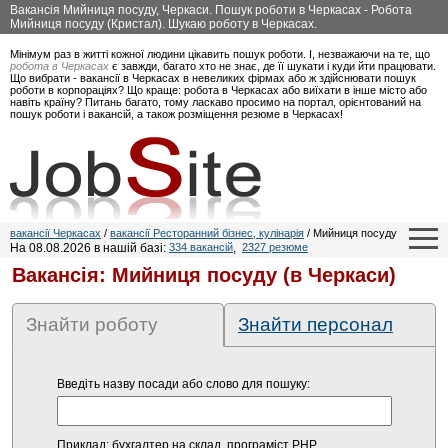
Вакансія Мийниця посуду, Черкаси. Пошук роботи в Черкасах - Робота
Мийниця посуду (Кристал). Шукаю роботу в Черкасах.
Мінімум раз в житті кожної людини цікавить пошук роботи. І, незважаючи на те, що
робота в Черкасах
є завжди, багато хто не знає, де її шукати і куди йти працювати.
Що вибрати - вакансії в Черкасах в невеликих фірмах або ж здійснювати пошук
роботи в корпораціях? Що краще: робота в Черкасах або виїхати в інше місто або
навіть країну? Питань багато, тому ласкаво просимо на портал, орієнтований на
пошук роботи і вакансій, а також розміщення резюме в Черкасах!
вакансії Черкасах
/
вакансії Ресторанний бізнес, кулінарія
/ Мийниця посуду
На 08.08.2026 в нашій базі:
334 вакансій
,
2327 резюме
Вакансія: Мийниця посуду (в Черкаси)
Знайти роботу
Знайти персонал
Введіть назву посади або слово для пошуку:
Приклад: бухгалтер на склад, програміст PHP