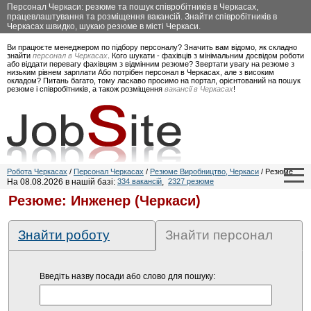
Персонал Черкаси: резюме та пошук співробітників в Черкасах,
працевлаштування та розміщення вакансій. Знайти співробітників в
Черкасах швидко, шукаю резюме в місті Черкаси.
Ви працюєте менеджером по підбору персоналу? Значить вам відомо, як складно
знайти
персонал в Черкасах
. Кого шукати - фахівців з мінімальним досвідом роботи
або віддати перевагу фахівцям з відмінним резюме? Звертати увагу на резюме з
низьким рівнем зарплати Або потрібен персонал в Черкасах, але з високим
окладом? Питань багато, тому ласкаво просимо на портал, орієнтований на пошук
резюме і співробітників, а також розміщення
вакансії в Черкасах
!
Робота Черкасах
/
Персонал Черкасах
/
Резюме Виробництво, Черкаси
/ Резюме
На 08.08.2026 в нашій базі:
334 вакансій
,
2327 резюме
Резюме: Инженер (Черкаси)
Знайти роботу
Знайти персонал
Введіть назву посади або слово для пошуку: