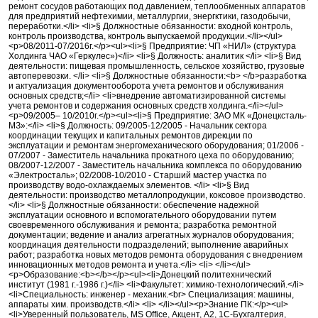
ремонт сосудов работающих под давлением, теплообменных аппаратов
для предприятий нефтехимии, металлургии, энергктики, газодобычи,
переработки.</li> <li>§ Должностные обязанности: входной контроль,
контроль производства, контроль выпускаемой продукции.</li></ul>
<p>08/2011-07/2016г.</p><ul><li>§ Предприятие: ЧП «НИЛ» (структура
Холдинга ЧАО «Геркулес»)</li> <li>§ Должность: аналитик </li> <li>§ Вид
деятельности: пищевая промышленность, сельское хозяйство, грузовые
автоперевозки. </li> <li>§ Должностные обязанности:<b> </b>разработка
и актуализация документооборота учета ремонтов и обслуживания
основных средств;</li> <li>внедрение автоматизированной системы
учета ремонтов и содержания основных средств холдинга.</li></ul>
<p>09/2005– 10/2010г.</p><ul><li>§ Предприятие: ЗАО МК «Донецксталь-
МЗ»:</li> <li>§ Должность: 09/2005-12/2005 - Начальник сектора
координации текущих и капитальных ремонтов дирекции по
эксплуатации и ремонтам энергомеханического оборудования; 01/2006 -
07/2007 - Заместитель начальника прокатного цеха по оборудованию;
08/2007-12/2007 - Заместитель начальника комплекса по оборудованию
«Электросталь»; 02/2008-10/2010 - Старший мастер участка по
производству водо-охлаждаемых элементов. </li> <li>§ Вид
деятельности: производство металлопродукции, коксовое производство.
</li> <li>§ Должностные обязанности: обеспечение надежной
эксплуатации основного и вспомогательного оборудовании путем
своевременного обслуживания и ремонта; разработка ремонтной
документации; ведение и анализ агрегатных журналов оборудования;
координация деятельности подразделений; выполнение аварийных
работ; разработка новых методов ремонта оборудования с внедрением
инновационных методов ремонта и учета.</li> <li> </li></ul>
<p>Образование:<b></b></p><ul><li>Донецкий политехнический
институт (1981 г.-1986 г.)</li> <li>Факультет: химико-технологический.</li>
<li>Специальность: инженер - механик.<br> Специализация: машины,
аппараты хим. производств.</li> <li> </li></ul><p>Знание ПК:</p><ul>
<li>Уверенный пользователь, MS Office, Акцент, А2, 1С-Бухгалтерия,