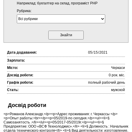
Наприклад: бухгалтер на склад, програміст PHP
Рубрика:
Дата додавання:
Зарплата:
Місто:
Черкаси
Досвід роботи:
0 рок. міc.
Графік роботи:
полный рабочий день
Стать:
мужской
Досвід роботи
<p>Романов Александр.</p><p>Адрес проживания: г. Черкассы </p>
<p>Опыт работы:<br></p><p>05/2019-по сегодня.</p><ul><li>§
Самозанятость .</li></ul><p>05/2017-05/2019г.</p><ul><li>§
Предприятие: ООО «ВСФ Технолоджис».</li> <li>§ Должность : Начальник
отдела технического контроля</li> <li>§ Вид деятельности: изготовление,