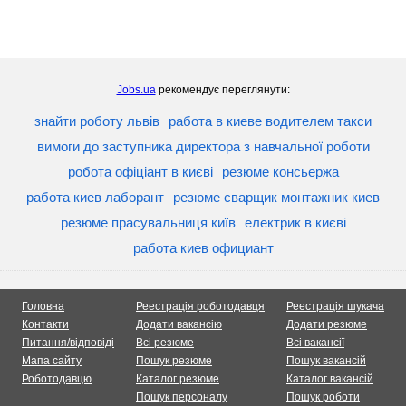
Jobs.ua
рекомендує переглянути:
знайти роботу львів
работа в киеве водителем такси
вимоги до заступника директора з навчальної роботи
робота офіціант в києві
резюме консьержа
работа киев лаборант
резюме сварщик монтажник киев
резюме прасувальниця київ
електрик в києві
работа киев официант
Головна
Реестрація роботодавця
Реестрація шукача
Контакти
Додати вакансію
Додати резюме
Питання/відповіді
Всі резюме
Всі вакансії
Мапа сайту
Пошук резюме
Пошук вакансій
Роботодавцю
Каталог резюме
Каталог вакансій
Пошук персоналу
Пошук роботи