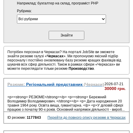
Наприклад: бухгалтер на склад, програміст PHP
Рубрика:
Потрібен персонал в Черкасах? На порталі JobSite ви зможете
знайти резюме галузі «
Черкасах
». Ми пропонуємо якісний підбір
персоналу і постійно оновлювану базу резюме кращих фахівців від
шукачів всіх сфер діяльності. Також в рамках сфери «Черкасах» ви
можете переглядати тільки резюме
Производство
.
Резюме:
Регіональний представник
(Черкаси)
2026-07-21
30000 грн.
<p><strong> РЕЗЮМЕ</strong></p> <p><strong> Бережний
Володимир Володимирович. </strong></p> <p> Дата народження 20
травня 1964 року. Освіта вища, гуманітарна. </p> <p>У діловій сфері
працюю з початку 90-х років. Основний напрямок діяльності - вироб
...
ID резюме:
1177843
Перейти до повного опису резюме в Черкасах