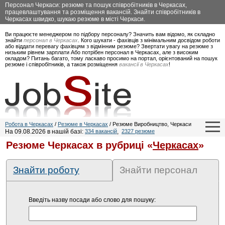
Персонал Черкаси: резюме та пошук співробітників в Черкасах,
працевлаштування та розміщення вакансій. Знайти співробітників в
Черкасах швидко, шукаю резюме в місті Черкаси.
Ви працюєте менеджером по підбору персоналу? Значить вам відомо, як складно
знайти
персонал в Черкасах
. Кого шукати - фахівців з мінімальним досвідом роботи
або віддати перевагу фахівцям з відмінним резюме? Звертати увагу на резюме з
низьким рівнем зарплати Або потрібен персонал в Черкасах, але з високим
окладом? Питань багато, тому ласкаво просимо на портал, орієнтований на пошук
резюме і співробітників, а також розміщення
вакансії в Черкасах
!
Робота в Черкасах
/
Резюме в Черкасах
/ Резюме Виробництво, Черкаси
На 09.08.2026 в нашій базі:
334 вакансій
,
2327 резюме
Резюме Черкасах в рубриці «
Черкасах
»
Знайти роботу
Знайти персонал
Введіть назву посади або слово для пошуку: