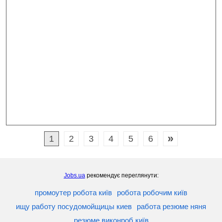
»
1
2
3
4
5
6
Jobs.ua
рекомендує переглянути:
промоутер робота київ
робота робочим київ
ищу работу посудомойщицы киев
работа резюме няня
резюме виконроб київ