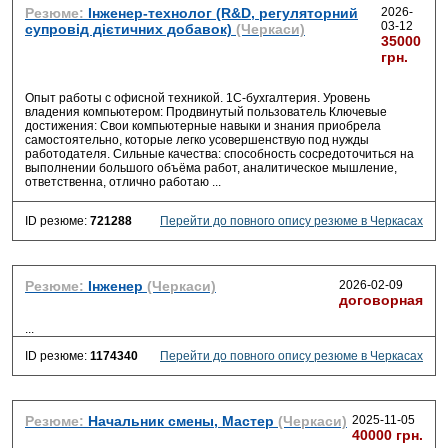
Резюме:
Інженер-технолог (R&D, регуляторний
2026-
03-12
супровід дієтичних добавок)
(Черкаси)
35000
грн.
Опыт работы с офисной техникой. 1С-бухгалтерия. Уровень
владения компьютером: Продвинутый пользователь Ключевые
достижения: Свои компьютерные навыки и знания приобрела
самостоятельно, которые легко усовершенствую под нужды
работодателя. Сильные качества: способность сосредоточиться на
выполнении большого объёма работ, аналитическое мышление,
ответственна, отлично работаю ...
ID резюме:
721288
Перейти до повного опису резюме в Черкасах
Резюме:
Інженер
(Черкаси)
2026-02-09
договорная
...
ID резюме:
1174340
Перейти до повного опису резюме в Черкасах
Резюме:
Начальник смены, Мастер
(Черкаси)
2025-11-05
40000 грн.