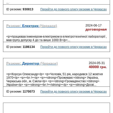
...
ID резюме:
930813
Перейти до повного опису резюме в Черкасах
Резюме:
Електрик
(Черкаси)
2024-06-17
договорная
<p>працював інженером-електриком в електротехнічної лабораторії ,
мав групу допуску 4 до та више 1000 В</p>
...
ID резюме:
1186134
Перейти до повного опису резюме в Черкасах
Резюме:
Директор
(Черкаси)
2024-05-31
40000 грн.
<p>Корсун Олександр</p> <p>Чоловік, 51 рік, народився 12 жовтня
1970</p> <p><br /></p> <p><strong>Проживаю:</strong> Україна,
Черкаська обл., м. Сміла</p> <p><strong>Громадянство:</strong>
України</p> <p><strong><br /></strong></p> <p><strong>Досві
...
ID резюме:
1170073
Перейти до повного опису резюме в Черкасах