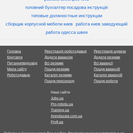
головний бухгалтер посадова інструкція
типовые должностные инструкции
сборщик корпусной мебели киев
работа киев заведующий
работа одесса швея
Головна
Реестрація роботодавця
Реестрація шукача
Контакти
Додати вакансію
Додати резюме
Питання/відповіді
Всі резюме
Всі вакансії
Мапа сайту
Пошук резюме
Пошук вакансій
Роботодавцю
Каталог резюме
Каталог вакансій
Пошук персоналу
Пошук роботи
Наші сайти
Jobs.ua
Pro-robotu.ua
Training.ua
Arendazala.com.ua
Profi.ua