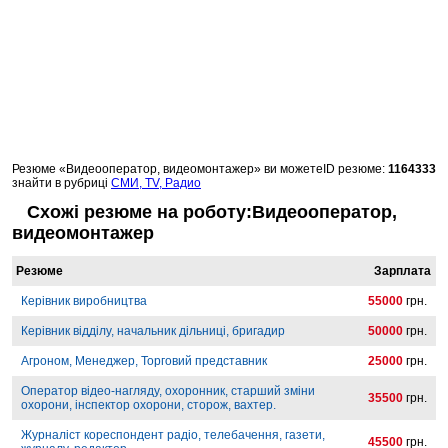
Резюме «Видеооператор, видеомонтажер» ви можете
ID резюме:
1164333
знайти в рубриці
СМИ, TV, Радио
Схожі резюме на роботу:Видеооператор,
видеомонтажер
Резюме
Зарплата
Керівник виробництва
55000
грн.
Керівник відділу, начальник дільниці, бригадир
50000
грн.
Агроном, Менеджер, Торговий представник
25000
грн.
Оператор відео-нагляду, охоронник, старший зміни
35500
грн.
охорони, інспектор охорони, сторож, вахтер.
Журналіст кореспондент радіо, телебачення, газети,
45500
грн.