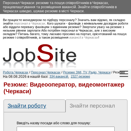
Персонал Черкаси: резюме та пошук співробітників в Черкасах,
працевлаштування та розміщення вакансій. Знайти співробітників в
Черкасах швидко, шукаю резюме в місті Черкаси.
Ви працюєте менеджером по підбору персоналу? Значить вам відомо, як складно
знайти
персонал в Черкасах
. Кого шукати - фахівців з мінімальним досвідом роботи
або віддати перевагу фахівцям з відмінним резюме? Звертати увагу на резюме з
низьким рівнем зарплати Або потрібен персонал в Черкасах, але з високим
окладом? Питань багато, тому ласкаво просимо на портал, орієнтований на пошук
резюме і співробітників, а також розміщення
вакансії в Черкасах
!
Робота Черкасах
/
Персонал Черкасах
/
Резюме ЗМІ, TV, Радіо, Черкаси
/ Резюме
На 08.08.2026 в нашій базі:
334 вакансій
,
2327 резюме
Резюме: Видеооператор, видеомонтажер
(Черкаси)
Знайти роботу
Знайти персонал
Введіть назву посади або слово для пошуку: