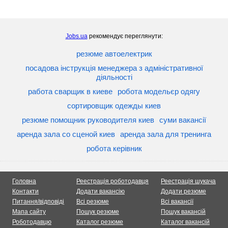
Jobs.ua
рекомендує переглянути:
резюме автоелектрик
посадова інструкція менеджера з адміністративної
діяльності
работа сварщик в киеве
робота модельєр одягу
сортировщик одежды киев
резюме помощник руководителя киев
суми вакансії
аренда зала со сценой киев
аренда зала для тренинга
робота керівник
Головна
Реестрація роботодавця
Реестрація шукача
Контакти
Додати вакансію
Додати резюме
Питання/відповіді
Всі резюме
Всі вакансії
Мапа сайту
Пошук резюме
Пошук вакансій
Роботодавцю
Каталог резюме
Каталог вакансій