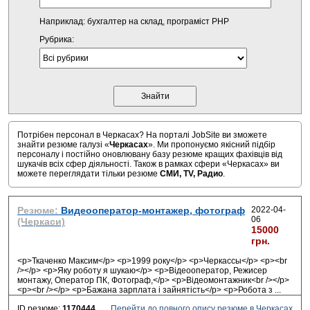
Наприклад: бухгалтер на склад, програміст PHP
Рубрика:
Потрібен персонал в Черкасах? На порталі JobSite ви зможете
знайти резюме галузі «
Черкасах
». Ми пропонуємо якісний підбір
персоналу і постійно оновлювану базу резюме кращих фахівців від
шукачів всіх сфер діяльності. Також в рамках сфери «Черкасах» ви
можете переглядати тільки резюме
СМИ, TV, Радио
.
Резюме:
Видеооператор-монтажер, фотограф
2022-04-
06
(Черкаси)
15000
грн.
<p>Ткаченко Максим</p> <p>1999 року</p> <p>Черкассы</p> <p><br
/></p> <p>Яку роботу я шукаю</p> <p>Відеооператор, Режисер
монтажу, Оператор ПК, Фотограф,</p> <p>Відеомонтажник<br /></p>
<p><br /></p> <p>Бажана зарплата і зайнятість</p> <p>Робота з
...
ID резюме:
1170444
Перейти до повного опису резюме в Черкасах