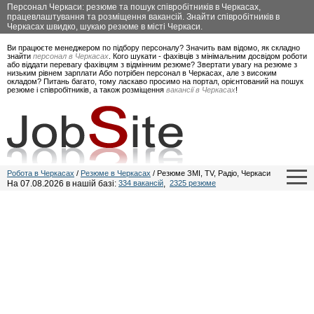
Персонал Черкаси: резюме та пошук співробітників в Черкасах,
працевлаштування та розміщення вакансій. Знайти співробітників в
Черкасах швидко, шукаю резюме в місті Черкаси.
Ви працюєте менеджером по підбору персоналу? Значить вам відомо, як складно
знайти
персонал в Черкасах
. Кого шукати - фахівців з мінімальним досвідом роботи
або віддати перевагу фахівцям з відмінним резюме? Звертати увагу на резюме з
низьким рівнем зарплати Або потрібен персонал в Черкасах, але з високим
окладом? Питань багато, тому ласкаво просимо на портал, орієнтований на пошук
резюме і співробітників, а також розміщення
вакансії в Черкасах
!
Робота в Черкасах
/
Резюме в Черкасах
/ Резюме ЗМІ, TV, Радіо, Черкаси
На 07.08.2026 в нашій базі:
334 вакансій
,
2325 резюме