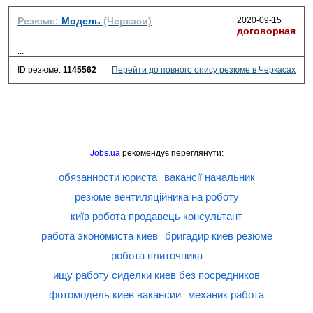
Резюме:
Модель
(Черкаси)
2020-09-15
договорная
...
ID резюме:
1145562
Перейти до повного опису резюме в Черкасах
Jobs.ua
рекомендує переглянути:
обязанности юриста
вакансії начальник
резюме вентиляційника на роботу
київ робота продавець консультант
работа экономиста киев
бригадир киев резюме
робота плиточника
ищу работу сиделки киев без посредников
фотомодель киев вакансии
механик работа