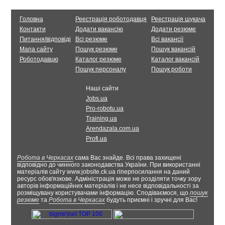
Головна
Реестрація роботодавця
Реестрація шукача
Контакти
Додати вакансію
Додати резюме
Питання/відповіді
Всі резюме
Всі вакансії
Мапа сайту
Пошук резюме
Пошук вакансій
Роботодавцю
Каталог резюме
Каталог вакансій
Пошук персоналу
Пошук роботи
Наші сайти
Jobs.ua
Pro-robotu.ua
Training.ua
Arendazala.com.ua
Profi.ua
Робота в Черкасах
сама Вас знайде. Всі права захищені
відповідно до чинного законодавства України. При використанні
матеріалів сайту www.jobsite.ck.ua гіперпосилання на даний
ресурс обов'язкове. Адміністрація може не розділяти точку зору
авторів інформаційних матеріалів і не несе відповідальності за
розміщувану користувачами інформацію. Сподіваємося, що
пошук
резюме
та
Робота в Черкасах
будуть приємні і зручні для Вас!