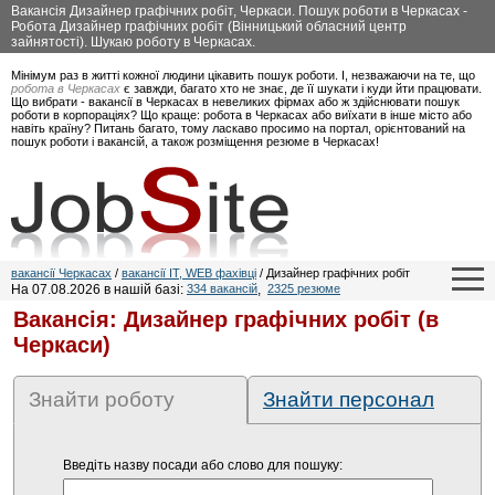
Вакансія Дизайнер графічних робіт, Черкаси. Пошук роботи в Черкасах -
Робота Дизайнер графічних робіт (Вінницький обласний центр
зайнятості). Шукаю роботу в Черкасах.
Мінімум раз в житті кожної людини цікавить пошук роботи. І, незважаючи на те, що
робота в Черкасах
є завжди, багато хто не знає, де її шукати і куди йти працювати.
Що вибрати - вакансії в Черкасах в невеликих фірмах або ж здійснювати пошук
роботи в корпораціях? Що краще: робота в Черкасах або виїхати в інше місто або
навіть країну? Питань багато, тому ласкаво просимо на портал, орієнтований на
пошук роботи і вакансій, а також розміщення резюме в Черкасах!
вакансії Черкасах
/
вакансії IT, WEB фахівці
/ Дизайнер графічних робіт
На 07.08.2026 в нашій базі:
334 вакансій
,
2325 резюме
Вакансія: Дизайнер графічних робіт (в
Черкаси)
Знайти роботу
Знайти персонал
Введіть назву посади або слово для пошуку: