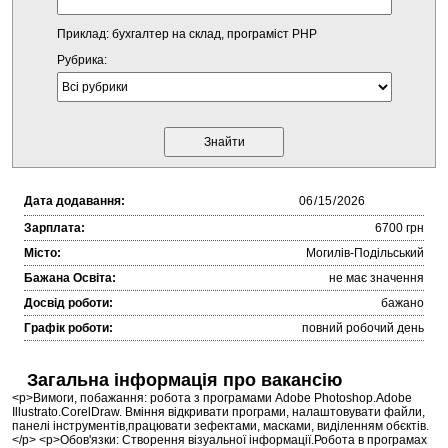
Приклад: бухгалтер на склад, програміст PHP
Рубрика:
Дата додавання:
Зарплата:
6700 грн
Місто:
Могилів-Подільський
Бажана Освіта:
не має значення
Досвід роботи:
бажано
Графік роботи:
повний робочий день
Загальна інформація про вакансію
<p>Вимоги, побажання: робота з програмами Adobe Photoshop.Adobe
Illustrato.CorelDraw. Вміння відкривати програми, налаштовувати файли,
панелі інструментів,працювати зефектами, масками, виділенням обєктів.
</p> <p>Обов'язки: Створення візуальної інформації.Робота в програмах