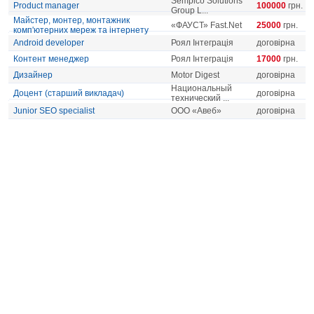
Sempico Solutions
Product manager
100000
грн.
Group L...
Майстер, монтер, монтажник
«ФАУСТ» Fast.Net
25000
грн.
комп'ютерних мереж та інтернету
Android developer
Роял Інтеграція
договірна
Контент менеджер
Роял Інтеграція
17000
грн.
Дизайнер
Motor Digest
договірна
Национальный
Доцент (старший викладач)
договірна
технический ...
Junior SEO specialist
ООО «Авеб»
договірна