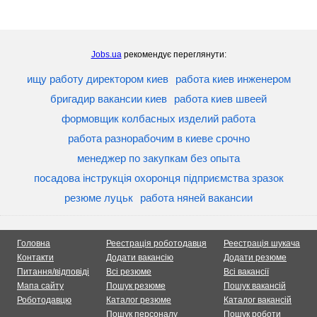
Jobs.ua
рекомендує переглянути:
ищу работу директором киев
работа киев инженером
бригадир вакансии киев
работа киев швеей
формовщик колбасных изделий работа
работа разнорабочим в киеве срочно
менеджер по закупкам без опыта
посадова інструкція охоронця підприємства зразок
резюме луцьк
работа няней вакансии
Головна
Реестрація роботодавця
Реестрація шукача
Контакти
Додати вакансію
Додати резюме
Питання/відповіді
Всі резюме
Всі вакансії
Мапа сайту
Пошук резюме
Пошук вакансій
Роботодавцю
Каталог резюме
Каталог вакансій
Пошук персоналу
Пошук роботи