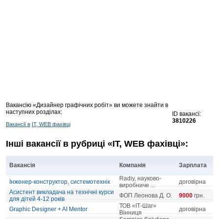
Вакансію «Дизайнер графічних робіт» ви можете знайти в
наступних розділах:
ID вакансї:
3810226
Вакансії в
IT, WEB фахівці
Інші вакансії в рубриці «IT, WEB фахівці»:
Вакансія
Компанія
Зарплата
Radiy, науково-
Інженер-конструктор, системотехнік
договірна
виробниче ...
Асистент викладача на технічні курси
ФОП Леонова Д. О.
9000
грн.
для дітей 4-12 років
ТОВ «ІТ-Шаг»
Graphic Designer + AI Mentor
договірна
Вінниця