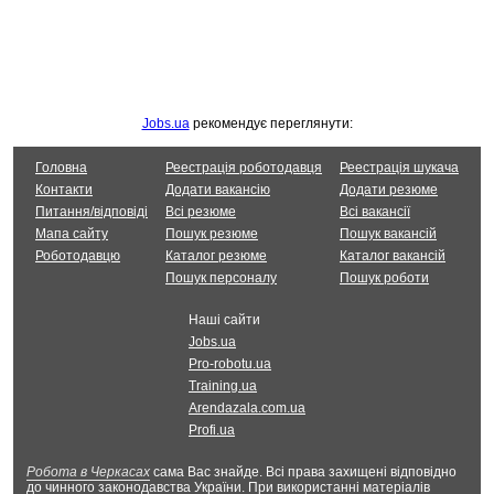
Jobs.ua
рекомендує переглянути:
Головна
Реестрація роботодавця
Реестрація шукача
Контакти
Додати вакансію
Додати резюме
Питання/відповіді
Всі резюме
Всі вакансії
Мапа сайту
Пошук резюме
Пошук вакансій
Роботодавцю
Каталог резюме
Каталог вакансій
Пошук персоналу
Пошук роботи
Наші сайти
Jobs.ua
Pro-robotu.ua
Training.ua
Arendazala.com.ua
Profi.ua
Робота в Черкасах
сама Вас знайде. Всі права захищені відповідно
до чинного законодавства України. При використанні матеріалів