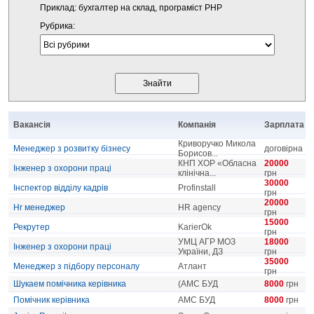
Приклад: бухгалтер на склад, програміст PHP
Рубрика:
Вакансія
Компанія
Зарплата
Криворучко Микола
Менеджер з розвитку бізнесу
договірна
Борисов...
КНП ХОР «Обласна
20000
Інженер з охорони праці
клінічна...
грн
30000
Інспектор відділу кадрів
Profinstall
грн
20000
Hr менеджер
HR agency
грн
15000
Рекрутер
KarierOk
грн
УМЦ АГР МОЗ
18000
Інженер з охорони праці
України, ДЗ
грн
35000
Менеджер з підбору персоналу
Атлант
грн
Шукаем помічника керівника
(АМС БУД
8000
грн
Помічник керівника
АМС БУД
8000
грн