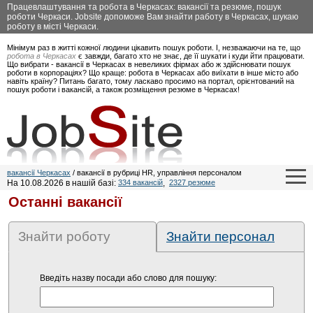
Працевлаштування та робота в Черкасах: вакансії та резюме, пошук
роботи Черкаси. Jobsite допоможе Вам знайти работу в Черкасах, шукаю
роботу в місті Черкаси.
Мінімум раз в житті кожної людини цікавить пошук роботи. І, незважаючи на те, що
робота в Черкасах
є завжди, багато хто не знає, де її шукати і куди йти працювати.
Що вибрати - вакансії в Черкасах в невеликих фірмах або ж здійснювати пошук
роботи в корпораціях? Що краще: робота в Черкасах або виїхати в інше місто або
навіть країну? Питань багато, тому ласкаво просимо на портал, орієнтований на
пошук роботи і вакансій, а також розміщення резюме в Черкасах!
вакансії Черкасах
/ вакансії в рубриці HR, управління персоналом
На 10.08.2026 в нашій базі:
334 вакансій
,
2327 резюме
Останні вакансії
Знайти роботу
Знайти персонал
Введіть назву посади або слово для пошуку: