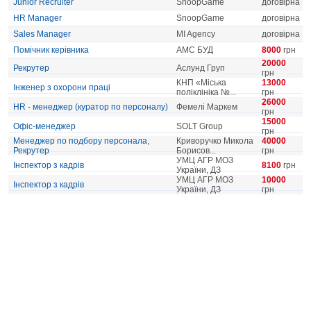
Junior Recruiter
SnoopGame
договірна
HR Manager
SnoopGame
договірна
Sales Manager
MI Agency
договірна
Помічник керівника
АМС БУД
8000
грн
20000
Рекрутер
Аслунд Груп
грн
КНП «Міська
13000
Інженер з охорони праці
поліклініка №...
грн
26000
HR - менеджер (куратор по персоналу)
Фемелі Маркем
грн
15000
Офіс-менеджер
SOLT Group
грн
Менеджер по подбору персонала,
Криворучко Микола
40000
Рекрутер
Борисов...
грн
УМЦ АГР МОЗ
Інспектор з кадрів
8100
грн
України, ДЗ
УМЦ АГР МОЗ
10000
Інспектор з кадрів
України, ДЗ
грн