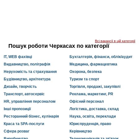
Всі вакансії в цій категорії
Пошук роботи Черкасах по категорії
IT, WEB фахівці
Бухгалтерія, фінанси, облік/аудит
Видавництво, поліграфія
Медицина, фармацевтика
Нерухомість та страхування
Охорона, безпека
Будівництво, архітектура
Туризм та спорт
Дизайн, творчість
Торгівля, продажі, закупівлі
Транспорт, автосервіс
Реклама, маркетинг, PR
HR, управління персоналом
Офісний персонал
Інші пропозиції
Логістика, доставка, склад
Ресторанний бізнес, кулінарія
Наука, освіта, переклади
Краса та SPA-послуги
Юриспруденція, право
Сфера розваг
Керівництво
Виробництво
Телекомунікація та зв'язок