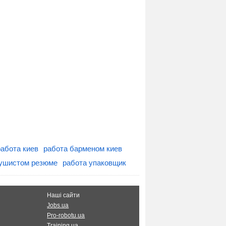
работа киев
работа барменом киев
сушистом резюме
работа упаковщик
Наші сайти
Jobs.ua
Pro-robotu.ua
Training.ua