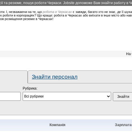
ї та резюме, пошук роботи Черкаси. Jobsite допоможе Вам знайти работу в Че
оти. І, незважаючи на те, що
робота в Черкасах
є завжди, багато хто не знає, де її шук
 роботи в корпораціях? Що краще: робота в Черкасах або виїхати в інше місто або нав
акож розміщення резюме в Черкасах!
На 
Знайти персонал
Рубрика:
Компанія
Зарплата