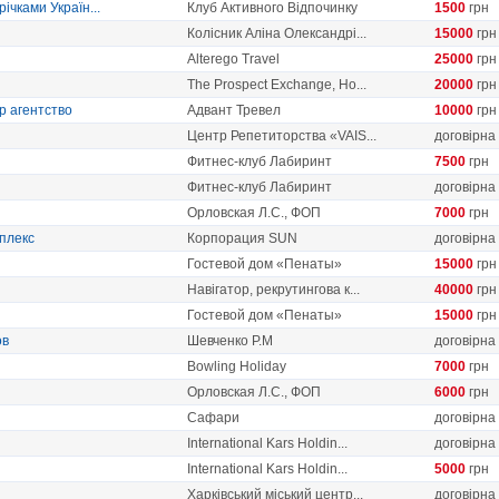
ічками Україн...
Клуб Активного Відпочинку
1500
грн
Колісник Аліна Олександрі...
15000
грн
Alterego Travel
25000
грн
The Prospect Exchange, Ho...
20000
грн
р агентство
Адвант Тревел
10000
грн
Центр Репетиторства «VAIS...
договірна
Фитнес-клуб Лабиринт
7500
грн
Фитнес-клуб Лабиринт
договірна
Орловская Л.С., ФОП
7000
грн
плекс
Корпорация SUN
договірна
Гостевой дом «Пенаты»
15000
грн
Навігатор, рекрутингова к...
40000
грн
Гостевой дом «Пенаты»
15000
грн
ов
Шевченко Р.М
договірна
Bowling Holiday
7000
грн
Орловская Л.С., ФОП
6000
грн
Cафари
договірна
International Kars Holdin...
договірна
International Kars Holdin...
5000
грн
Харківський міський центр...
договірна