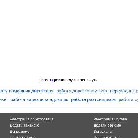
Jobs.ua
рекомендує переглянути:
боту помощник директора
робота директором київ
переводчик 
иєві
работа харьков кладовщик
работа рихтовщиком
работа 
Реестрація роботодавця
Реестрація шукача
Додати вакансію
Додати резюме
Всі резюме
Всі вакансії
Пошук резюме
Пошук вакансій