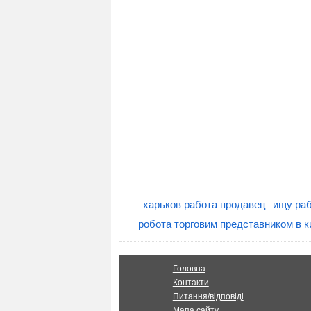
харьков работа продавец
ищу ра
робота торговим представником в к
Головна
Контакти
Питання/відповіді
Мапа сайту