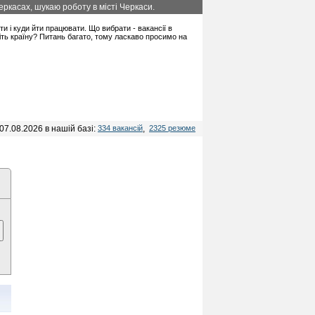
ркасах, шукаю роботу в місті Черкаси.
ати і куди йти працювати. Що вибрати - вакансії в
іть країну? Питань багато, тому ласкаво просимо на
07.08.2026 в нашій базі:
334 вакансій
,
2325 резюме