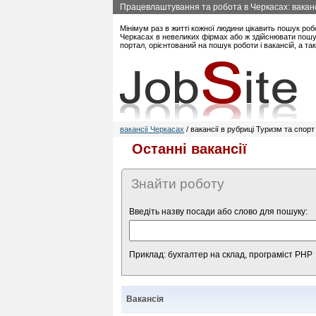
Працевлаштування та робота в Черкасах: вакансі
Мінімум раз в житті кожної людини цікавить пошук роб
Черкасах в невеликих фірмах або ж здійснювати пошук
портал, орієнтований на пошук роботи і вакансій, а т
вакансії Черкасах
/ вакансії в рубриці Туризм та спорт
Останні вакансії
Знайти роботу
Введіть назву посади або слово для пошуку:
Приклад: бухгалтер на склад, програміст PHP
Вакансія