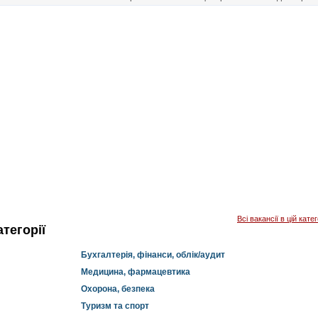
Всі вакансії в цій катег
тегорії
Бухгалтерія, фінанси, облік/аудит
Медицина, фармацевтика
Охорона, безпека
Туризм та спорт