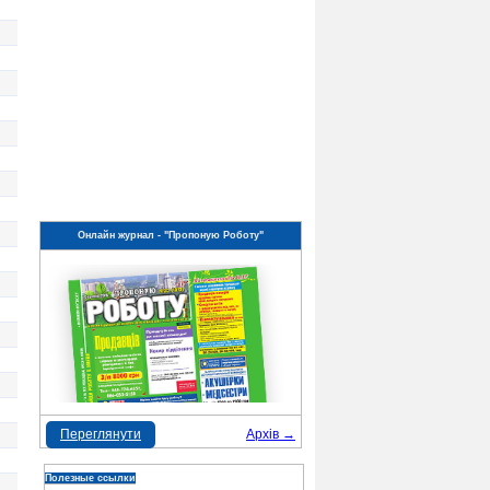
Онлайн журнал - "Пропоную Роботу"
Переглянути
Архів →
Полезные ссылки