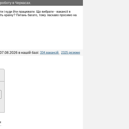
роботу в Черкасах.
ати і куди йти працювати. Що вибрати - вакансії в
іть країну? Питань багато, тому ласкаво просимо на
07.08.2026 в нашій базі:
334 вакансій
,
2325 резюме
н