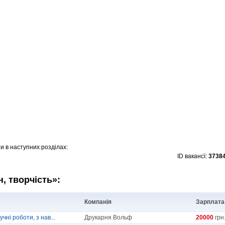
и в наступних розділах:
ID вакансї:
3738
н, творчість»:
Компанія
Зарплата
ні роботи, з нав...
Друкарня Вольф
20000
грн