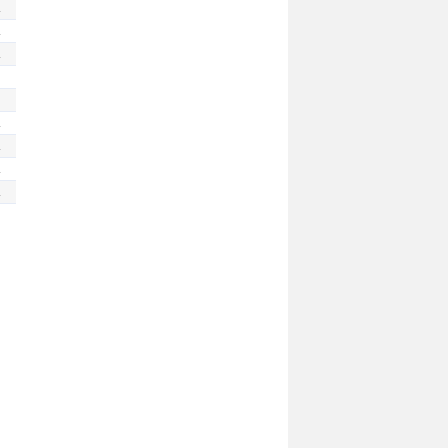
.
.
.
.
.
.
.