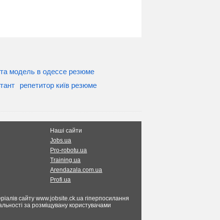
та модель в одессе резюме
тант
репетитор київ резюме
Наші сайти
Jobs.ua
Pro-robotu.ua
Training.ua
Arendazala.com.ua
Profi.ua
ріалів сайту www.jobsite.ck.ua гіперпосилання
ідальності за розміщувану користувачами