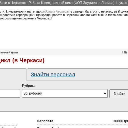
боти в Черкасах - Робота Швея, полный цикл (ФОП Зауриевна Лариса). Шукаю 
оти. І, незважаючи на те, що
робота в Черкасах
є завжди, багато хто не знає, де її шук
 роботи в корпораціях? Що краще: робота в Черкасах або виїхати в інше місто або нав
акож розміщення резюме в Черкасах!
На 
 полный цикл
икл (в Черкаси)
Знайти персонал
Рубрика:
Зарплата:
30000 гр