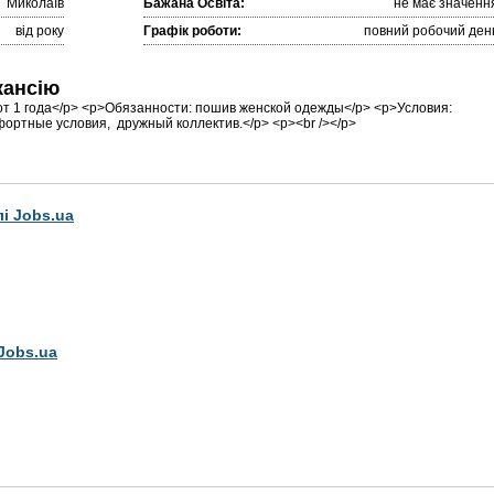
Миколаїв
Бажана Освіта:
не має значенн
від року
Графік роботи:
повний робочий ден
кансію
от 1 года</p> <p>Обязанности: пошив женской одежды</p> <p>Условия:
фортные условия, дружный коллектив.</p> <p><br /></p>
лі Jobs.ua
Jobs.ua