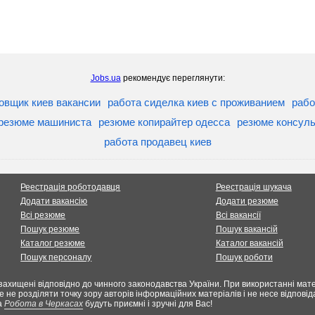
Jobs.ua
рекомендує переглянути:
овщик киев вакансии
работа сиделка киев с проживанием
рабо
резюме машиниста
резюме копирайтер одесса
резюме консуль
работа продавец киев
Реестрація роботодавця
Реестрація шукача
Додати вакансію
Додати резюме
Всі резюме
Всі вакансії
Пошук резюме
Пошук вакансій
Каталог резюме
Каталог вакансій
Пошук персоналу
Пошук роботи
захищені відповідно до чинного законодавства України. При використанні мате
е не розділяти точку зору авторів інформаційних матеріалів і не несе відпов
а
Робота в Черкасах
будуть приємні і зручні для Вас!