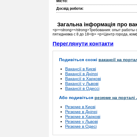
Місто:
Досвід роботи:
Загальна інформація про ва
<p><strong></strong>Требования: опыт работы 
пятидневка с 8 до 18</p> <p>Центр города, ком
Переглянути контакти
Подивіться схожі
вакансії на порта
Вакансії в Києві
Вакансії в Дніпрі
Вакансії в Харкові
Вакансії у Львові
Вакансії в Одессі
Або подивіться
резюме на порталі 
Резюме в Києві
Резюме в Дніпрі
Резюме в Харкові
Резюме у Львові
Резюме в Одесі