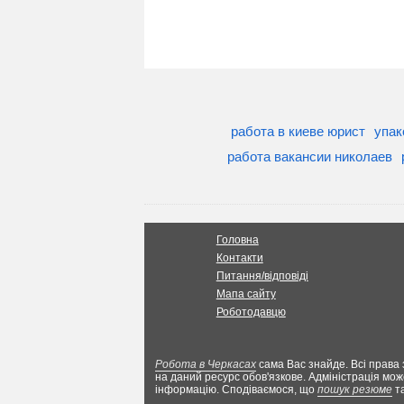
работа в киеве юрист
упак
работа вакансии николаев
Головна
Контакти
Питання/відповіді
Мапа сайту
Роботодавцю
Робота в Черкасах
сама Вас знайде. Всі права 
на даний ресурс обов'язкове. Адміністрація мож
інформацію. Сподіваємося, що
пошук резюме
т