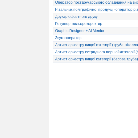
Оператор постдрукарського обладнання на виро
Різальник поліграфічної продукції-оператор різ
Друкар офсетного друку
Ретушер, кольорокоректор
Graphic Designer + AI Mentor
Звукооператор
Артист оркестру вищої категорії (труба-піколло
Артист оркестру естрадного першої категорії 
Артист оркестру вищої категорії (басова труба)