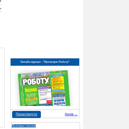
я
ь
Онлайн журнал - "Пропоную Роботу"
Переглянути
Архів →
Полезные ссылки