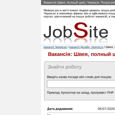
Вакансія Швея, полный цикл, Черкаси. Пошук ро
Мінімум раз в житті кожної людини цікавить пошук роб
Черкасах в невеликих фірмах або ж здійснювати пошук
портал, орієнтований на пошук роботи і вакансій, а т
вакансії Черкасах
/
вакансії Дизайн, творчість
/ Швея,
Вакансія: Швея, полный ц
Знайти роботу
Введіть назву посади або слово для пошуку:
Приклад: бухгалтер на склад, програміст PHP
Дата додавання: