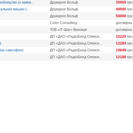
бництво (з навча...
Друкарня Вольф
35000
грн
альних машин (...
Друкарня Вольф
40000
грн
Друкарня Вольф
50000
грн
Color Consulting
договірна
ТОВ «ІТ-Шаг» Вінниця
договірна
ДП «ДАО «РадіоБенд Олексн...
15220
грн
)
ДП «ДАО «РадіоБенд Олексн...
12284
грн
(бас-саксофон)
ДП «ДАО «РадіоБенд Олексн...
10649
грн
ДП «ДАО «РадіоБенд Олексн...
12180
грн