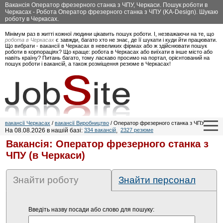
Вакансія Оператор фрезерного станка з ЧПУ, Черкаси. Пошук роботи в
Черкасах - Робота Оператор фрезерного станка з ЧПУ (KA-Design). Шукаю
роботу в Черкасах.
Мінімум раз в житті кожної людини цікавить пошук роботи. І, незважаючи на те, що
робота в Черкасах
є завжди, багато хто не знає, де її шукати і куди йти працювати.
Що вибрати - вакансії в Черкасах в невеликих фірмах або ж здійснювати пошук
роботи в корпораціях? Що краще: робота в Черкасах або виїхати в інше місто або
навіть країну? Питань багато, тому ласкаво просимо на портал, орієнтований на
пошук роботи і вакансій, а також розміщення резюме в Черкасах!
вакансії Черкасах
/
вакансії Виробництво
/ Оператор фрезерного станка з ЧПУ
На 08.08.2026 в нашій базі:
334 вакансій
,
2327 резюме
Вакансія: Оператор фрезерного станка з
ЧПУ (в Черкаси)
Знайти роботу
Знайти персонал
Введіть назву посади або слово для пошуку: