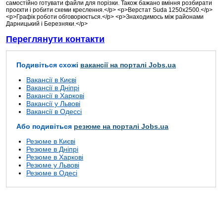
самостійно готувати файли для порізки. Також бажано вміння розбирати
проєкти і робити схеми креслення.</p> <p>Верстат Suda 1250х2500.</p>
<p>Графік роботи обговорюється.</p> <p>Знаходимось між районами
Дарницький і Березняки.</p>
Переглянути контакти
Подивіться схожі
вакансії на порталі Jobs.ua
Вакансії в Києві
Вакансії в Дніпрі
Вакансії в Харкові
Вакансії у Львові
Вакансії в Одессі
Або подивіться
резюме на порталі Jobs.ua
Резюме в Києві
Резюме в Дніпрі
Резюме в Харкові
Резюме у Львові
Резюме в Одесі