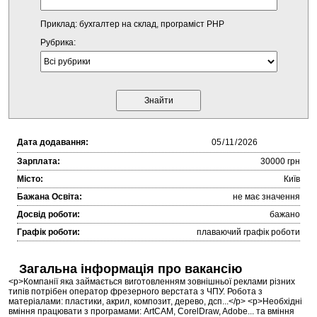
Приклад: бухгалтер на склад, програміст PHP
Рубрика:
Дата додавання:
Зарплата:
30000 грн
Місто:
Київ
Бажана Освіта:
не має значення
Досвід роботи:
бажано
Графік роботи:
плаваючий графік роботи
Загальна інформація про вакансію
<p>Компанії яка займається виготовленням зовнішньої реклами різних
типів потрібен оператор фрезерного верстата з ЧПУ. Робота з
матеріалами: пластики, акрил, композит, дерево, дсп...</p> <p>Необхідні
вміння працювати з програмами: ArtCAM, CorelDraw, Adobe... та вміння