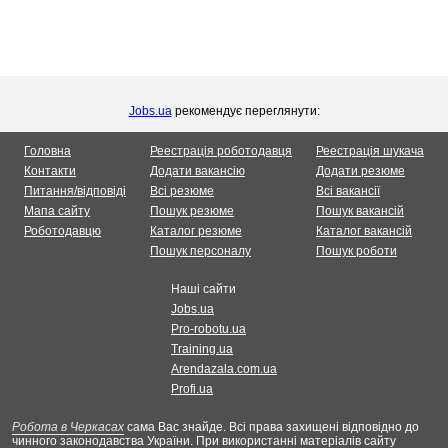
Jobs.ua
рекомендує переглянути:
Головна
Реестрація роботодавця
Реестрація шукача
Контакти
Додати вакансію
Додати резюме
Питання/відповіді
Всі резюме
Всі вакансії
Мапа сайту
Пошук резюме
Пошук вакансій
Роботодавцю
Каталог резюме
Каталог вакансій
Пошук персоналу
Пошук роботи
Наші сайти
Jobs.ua
Pro-robotu.ua
Training.ua
Arendazala.com.ua
Profi.ua
Робота в Черкасах
сама Вас знайде. Всі права захищені відповідно до
чинного законодавства України. При використанні матеріалів сайту