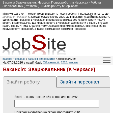
Вакансія Зварювальник, Черкаси. Пошук роботи в Черкасах - Робота
Зварювальник (Profinstall). Шукаю роботу в Черкасах.
Мінімум раз в житті кожної людини цікавить пошук роботи. І, незважаючи на те, що
робота в Черкасах
є завжди, багато хто не знає, де її шукати і куди йти працювати.
Що вибрати - вакансії в Черкасах в невеликих фірмах або ж здійснювати пошук
роботи в корпораціях? Що краще: робота в Черкасах або виїхати в інше місто або
навіть країну? Питань багато, тому ласкаво просимо на портал, орієнтований на
пошук роботи і вакансій, а також розміщення резюме в Черкасах!
вакансії Черкасах
/
вакансії Виробництво
/ Зварювальник
На 07.08.2026 в нашій базі:
334 вакансій
,
2325 резюме
Вакансія: Зварювальник (в Черкаси)
Знайти роботу
Знайти персонал
Введіть назву посади або слово для пошуку:
Приклад: бухгалтер на склад, програміст PHP