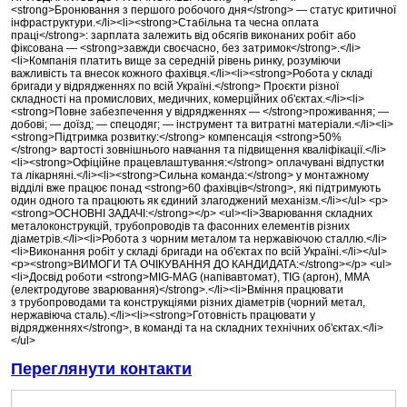
<strong>Бронювання з першого робочого дня</strong> — статус критичної
інфраструктури.</li><li><strong>Стабільна та чесна оплата
праці</strong>: зарплата залежить від обсягів виконаних робіт або
фіксована — <strong>завжди своєчасно, без затримок</strong>.</li>
<li>Компанія платить вище за середній рівень ринку, розуміючи
важливість та внесок кожного фахівця.</li><li><strong>Робота у складі
бригади у відрядженнях по всій Україні.</strong> Проєкти різної
складності на промислових, медичних, комерційних об'єктах.</li><li>
<strong>Повне забезпечення у відрядженнях — </strong>проживання; —
добові; — доїзд; — спецодяг; — інструмент та витратні матеріали.</li><li>
<strong>Підтримка розвитку:</strong> компенсація <strong>50%
</strong> вартості зовнішнього навчання та підвищення кваліфікації.</li>
<li><strong>Офіційне працевлаштування:</strong> оплачувані відпустки
та лікарняні.</li><li><strong>Сильна команда:</strong> у монтажному
відділі вже працює понад <strong>60 фахівців</strong>, які підтримують
один одного та працюють як єдиний злагоджений механізм.</li></ul> <p>
<strong>ОСНОВНІ ЗАДАЧІ:</strong></p> <ul><li>Зварювання складних
металоконструкцій, трубопроводів та фасонних елементів різних
діаметрів.</li><li>Робота з чорним металом та нержавіючою сталлю.</li>
<li>Виконання робіт у складі бригади на об'єктах по всій Україні.</li></ul>
<p><strong>ВИМОГИ ТА ОЧІКУВАННЯ ДО КАНДИДАТА:</strong></p> <ul>
<li>Досвід роботи <strong>MIG-MAG (напівавтомат), TIG (аргон), MMA
(електродугове зварювання)</strong>.</li><li>Вміння працювати
з трубопроводами та конструкціями різних діаметрів (чорний метал,
нержавіюча сталь).</li><li><strong>Готовність працювати у
відрядженнях</strong>, в команді та на складних технічних об'єктах.</li>
</ul>
Переглянути контакти