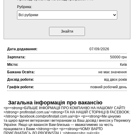
Рубрика:
Дата додавання:
Зарплата:
50000 грн
Місто:
Київ
Бажана Освіта:
не має значення
Досвід роботи:
від двох років
Графік роботи:
повний робочий день
Загальна інформація про вакансію
<p><strong>БІЛЬШЕ ІНФОРМАЦІЇ ПРО КОМПАНІЮ НА НАШОМУ САЙТІ:
</strong> profinstall.com.ua/ <strong>ТА НА НАШІЙ СТОРІНЦІ В FACEBOOK:
</strong> facebook.com/profinstall.com.ua/</p> <p><strong>Ми цінуємо
та щиро вдячні ветеранам і ветеранкам за Ваш досвід і внесок у Перемогу
України. Якщо ця вакансія Вам близька — вважатимемо за честь
працювати з Вами.</strong></p> <p><strong>ЧОМУ ВАРТО
ПРИЄДНАТИСЬ ДО PROFINSTALL:</strong></p> <ul><li>