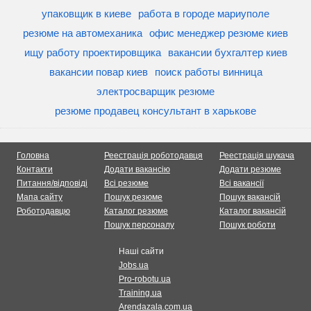
упаковщик в киеве
работа в городе мариуполе
резюме на автомеханика
офис менеджер резюме киев
ищу работу проектировщика
вакансии бухгалтер киев
вакансии повар киев
поиск работы винница
электросварщик резюме
резюме продавец консультант в харькове
Головна
Реестрація роботодавця
Реестрація шукача
Контакти
Додати вакансію
Додати резюме
Питання/відповіді
Всі резюме
Всі вакансії
Мапа сайту
Пошук резюме
Пошук вакансій
Роботодавцю
Каталог резюме
Каталог вакансій
Пошук персоналу
Пошук роботи
Наші сайти
Jobs.ua
Pro-robotu.ua
Training.ua
Arendazala.com.ua