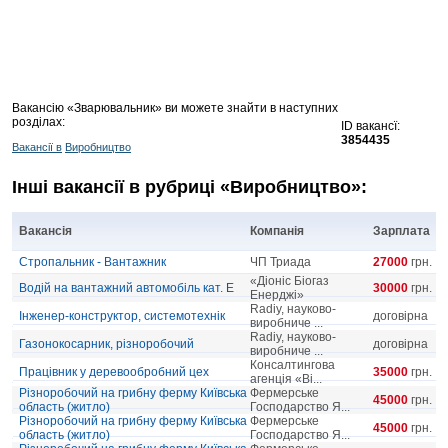
Вакансію «Зварювальник» ви можете знайти в наступних
розділах:
ID вакансї:
3854435
Вакансії в
Виробництво
Інші вакансії в рубриці «Виробництво»:
Вакансія
Компанія
Зарплата
Стропальник - Вантажник
ЧП Триада
27000
грн.
«Діоніс Біогаз
Водій на вантажний автомобіль кат. Е
30000
грн.
Енерджі»
Radiy, науково-
Інженер-конструктор, системотехнік
договірна
виробниче ...
Radiy, науково-
Газонокосарник, різноробочий
договірна
виробниче ...
Консалтингова
Працівник у деревообробний цех
35000
грн.
агенція «Ві...
Різноробочий на грибну ферму Київська
Фермерське
45000
грн.
область (житло)
Господарство Я...
Різноробочий на грибну ферму Київська
Фермерське
45000
грн.
область (житло)
Господарство Я...