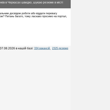
ків в Черкасах швидко, шукаю резюме в місті
імальним досвідом роботи або віддати перевагу
ом? Питань багато, тому ласкаво просимо на портал,
07.08.2026 в нашій базі:
334 вакансій
,
2325 резюме