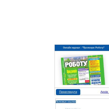
Онлайн журнал - "Пропоную Роботу"
Переглянути
Архів
Полезные ссылки