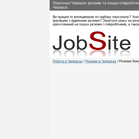
Персонал Черкаси: резюме та пошук співробітник
Черкаси.
Ви працюєте менеджером по підбору персоналу? Знач
фахівцям з відмінним резюме? Звертати увагу на рез
орієнтований на пошук резюме і співробітників, а так
Робота в Черкасах
/
Резюме в Черкасах
/ Резюме Конс