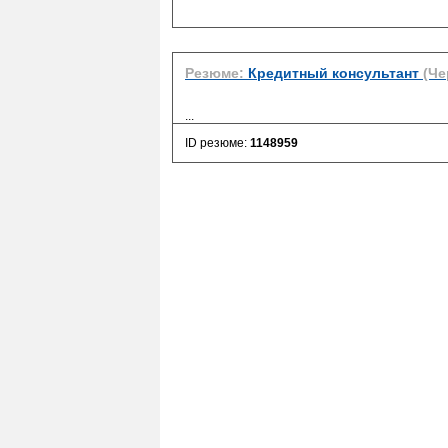
Резюме:
Кредитный консультант
(Че
...
ID резюме:
1148959