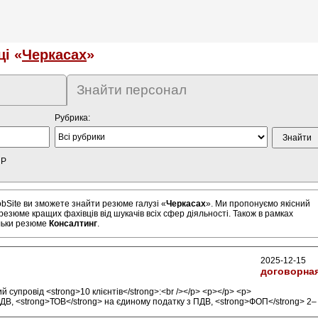
і «
Черкасах
»
Знайти персонал
Рубрика:
HP
bSite ви зможете знайти резюме галузі «
Черкасах
». Ми пропонуємо якісний
резюме кращих фахівців від шукачів всіх сфер діяльності. Також в рамках
льки резюме
Консалтинг
.
2025-12-15
договорна
супровід <strong>10 клієнтів</strong>:<br /></p> <p></p> <p>
ПДВ, <strong>ТОВ</strong> на єдиному податку з ПДВ, <strong>ФОП</strong> 2–