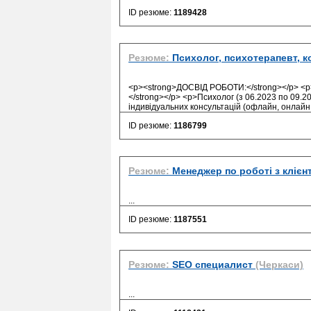
ID резюме:
1189428
Резюме:
Психолог, психотерапевт, к
<p><strong>ДОСВІД РОБОТИ:</strong></p> <p>
</strong></p> <p>Психолог (з 06.2023 по 09.2
індивідуальних консультацій (офлайн, онлайн
ID резюме:
1186799
Резюме:
Менеджер по роботі з клієн
...
ID резюме:
1187551
Резюме:
SEO специалист
(Черкаси)
...