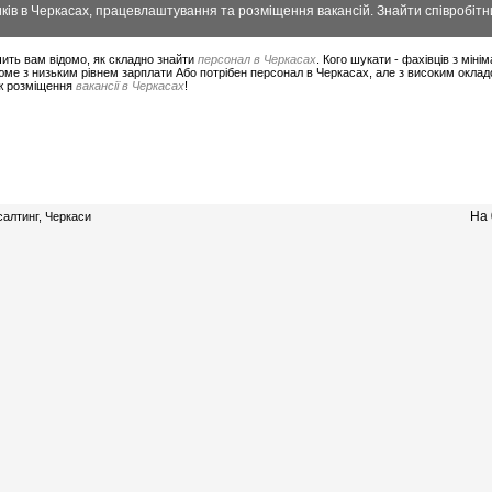
ів в Черкасах, працевлаштування та розміщення вакансій. Знайти співробітни
ить вам відомо, як складно знайти
персонал в Черкасах
. Кого шукати - фахівців з мін
юме з низьким рівнем зарплати Або потрібен персонал в Черкасах, але з високим оклад
ож розміщення
вакансії в Черкасах
!
На 
алтинг, Черкаси