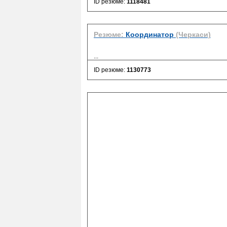
ID резюме:
1118481
Резюме:
Координатор
(Черкаси)
...
ID резюме:
1130773