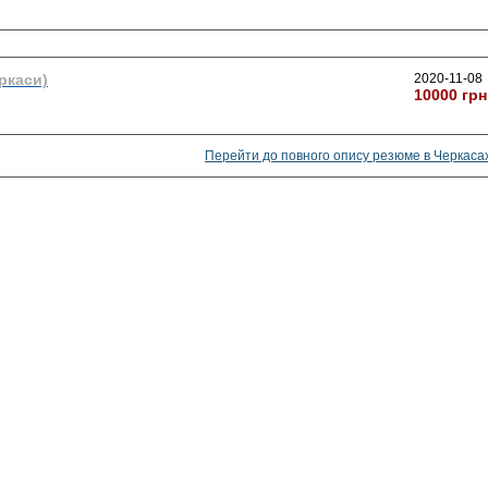
ркаси)
2020-11-08
10000 грн
Перейти до повного опису резюме в Черкаса