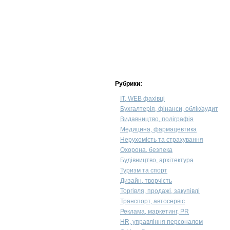
Рубрики:
IT, WEB фахівці
Бухгалтерія, фінанси, облік/аудит
Видавництво, поліграфія
Медицина, фармацевтика
Нерухомість та страхування
Охорона, безпека
Будівництво, архітектура
Туризм та спорт
Дизайн, творчість
Торгівля, продажі, закупівлі
Транспорт, автосервіс
Реклама, маркетинг, PR
HR, управління персоналом