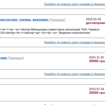
Перейти до повного опису резюме в Черкаса
онсультант, тренер, викладач
(Черкаси)
2025-01-03
договорна
<br /></p> <p><strong>Міжнародна гуманітарна організація TGH, Черкаси
024)<strong><br /></strong></p> <p></p> <p>- Ведення психологічних
...
Перейти до повного опису резюме в Черкаса
тами
(Черкаси)
2024-11-25
30000 грн
Перейти до повного опису резюме в Черкаса
2023-07-18
20000 грн