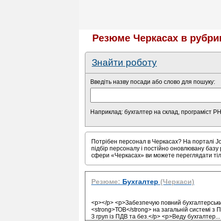
Резюме Черкасах в рубриц
Знайти роботу
Введіть назву посади або слово для пошуку:
Наприклад: бухгалтер на склад, програміст P
Потрібен персонал в Черкасах? На порталі Jo
підбір персоналу і постійно оновлювану базу 
сфери «Черкасах» ви можете переглядати ті
Резюме:
Бухгалтер
(Черкаси)
<p></p> <p>Забезпечую повний бухгалтерський 
<strong>ТОВ</strong> на загальній системі з 
3 груп із ПДВ та без.</p> <p>Веду бухгалтер
...