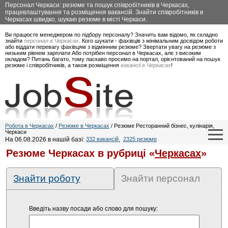
Персонал Черкаси: резюме та пошук співробітників в Черкасах,
працевлаштування та розміщення вакансій. Знайти співробітників в
Черкасах швидко, шукаю резюме в місті Черкаси.
Ви працюєте менеджером по підбору персоналу? Значить вам відомо, як складно
знайти
персонал в Черкасах
. Кого шукати - фахівців з мінімальним досвідом роботи
або віддати перевагу фахівцям з відмінним резюме? Звертати увагу на резюме з
низьким рівнем зарплати Або потрібен персонал в Черкасах, але з високим
окладом? Питань багато, тому ласкаво просимо на портал, орієнтований на пошук
резюме і співробітників, а також розміщення
вакансії в Черкасах
!
Робота в Черкасах
/
Резюме в Черкасах
/ Резюме Ресторанний бізнес, кулінарія,
Черкаси
На 06.08.2026 в нашій базі:
332 вакансій
,
2325 резюме
Резюме Черкасах в рубриці «
Черкасах
»
Знайти роботу
Знайти персонал
Введіть назву посади або слово для пошуку: