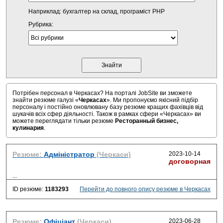
Наприклад: бухгалтер на склад, програміст PHP
Рубрика:
Потрібен персонал в Черкасах? На порталі JobSite ви зможете
знайти резюме галузі «
Черкасах
». Ми пропонуємо якісний підбір
персоналу і постійно оновлювану базу резюме кращих фахівців від
шукачів всіх сфер діяльності. Також в рамках сфери «Черкасах» ви
можете переглядати тільки резюме
Ресторанный бизнес,
кулинария
.
Резюме:
Адміністратор
(Черкаси)
2023-10-14
договорная
...
ID резюме:
1183293
Перейти до повного опису резюме в Черкасах
Резюме:
Офіціант
(Черкаси)
2023-06-28