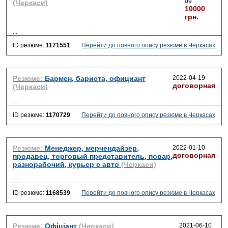
09
(Черкаси)
10000
грн.
...
ID резюме:
1171551
Перейти до повного опису резюме в Черкасах
Резюме:
Бармен, бариста, официант
2022-04-19
договорная
(Черкаси)
...
ID резюме:
1170729
Перейти до повного опису резюме в Черкасах
Резюме:
Менеджер, мерчендайзер,
2022-01-10
договорная
продавец, торговый представитель, повар,
разнорабочий, курьер с авто
(Черкаси)
...
ID резюме:
1168539
Перейти до повного опису резюме в Черкасах
Резюме:
Офіціант
(Черкаси)
2021-06-10