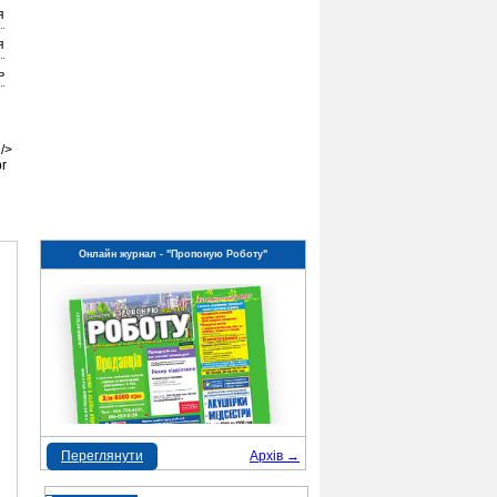
я
я
ь
/>
r
Онлайн журнал - "Пропоную Роботу"
Переглянути
Архів →