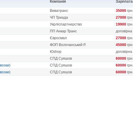
Компанія
Зарплата
Виватранс
35000
грн
ЧП Триада
27000
грн
Укрліспартнерство
19900
грн
ПП Анкар Транс
договірна
Євросмал
27000
грн
ФОП Волочанський Р.
45000
грн
Юshop
договірна
СПД Суяшов
60000
грн
возки)
СПД Суяшов
60000
грн
возки)
СПД Суяшов
60000
грн