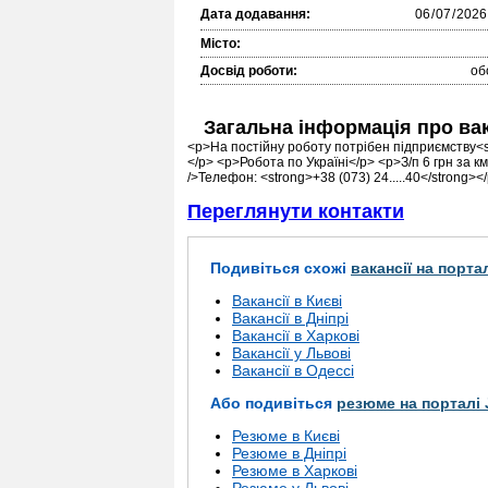
Дата додавання:
Місто:
Досвід роботи:
об
Загальна інформація про ва
<p>На постійну роботу потрібен підприємству<st
</p> <p>Робота по Україні</p> <p>З/п 6 грн за
/>Телефон: <strong>+38 (073) 24.....40</strong><
Переглянути контакти
Подивіться схожі
вакансії на порта
Вакансії в Києві
Вакансії в Дніпрі
Вакансії в Харкові
Вакансії у Львові
Вакансії в Одессі
Або подивіться
резюме на порталі 
Резюме в Києві
Резюме в Дніпрі
Резюме в Харкові