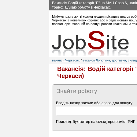
Вакансія Водій категорії "Е" на МАН Євро 6, нап
транс). Шукаю роботу в Черкасах.
Мінімум раз в житті кожної людини цікавить пошук роб
Черкасах в невеликих фірмах або ж здійснювати пошук
портал, орієнтований на пошук роботи і вакансій, а т
вакансії Черкасах
/
вакансії Логістика, доставка, склад
Вакансія: Водій категорії
Черкаси)
Знайти роботу
Введіть назву посади або слово для пошуку:
Приклад: бухгалтер на склад, програміст PHP