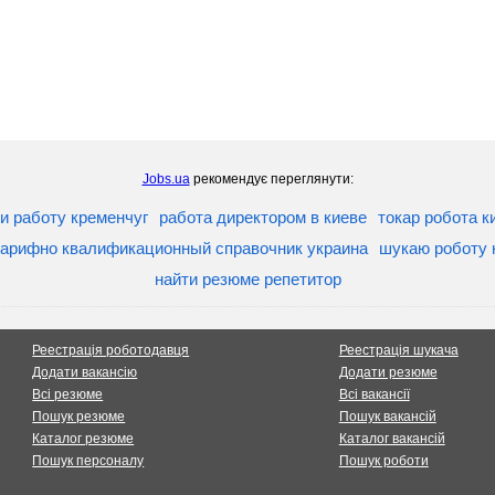
Jobs.ua
рекомендує переглянути:
и работу кременчуг
работа директором в киеве
токар робота к
тарифно квалификационный справочник украина
шукаю роботу н
найти резюме репетитор
Реестрація роботодавця
Реестрація шукача
Додати вакансію
Додати резюме
Всі резюме
Всі вакансії
Пошук резюме
Пошук вакансій
Каталог резюме
Каталог вакансій
Пошук персоналу
Пошук роботи