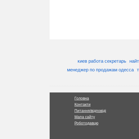
киев работа секретарь
найт
менеджер по продажам одесса
Головна
Контакти
Питання/відповіді
Мапа сайту
Роботодавцю