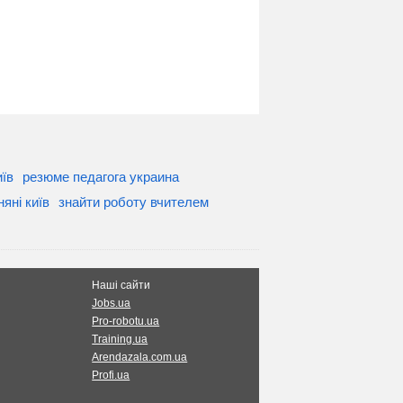
иїв
резюме педагога украина
яні київ
знайти роботу вчителем
Наші сайти
Jobs.ua
Pro-robotu.ua
Training.ua
Arendazala.com.ua
Profi.ua