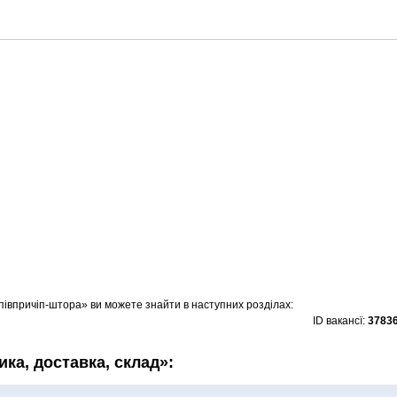
апівпричіп-штора» ви можете знайти в наступних розділах:
ID вакансї:
3783
тика, доставка, склад»: