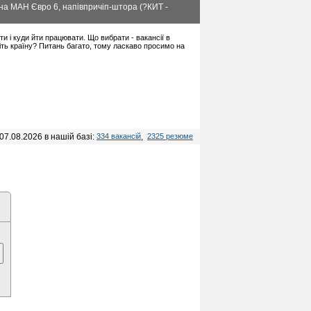
" на МАН Євро 6, напівпричіп-штора (?КИТ -
ати і куди йти працювати. Що вибрати - вакансії в
іть країну? Питань багато, тому ласкаво просимо на
07.08.2026 в нашій базі:
334 вакансій
,
2325 резюме