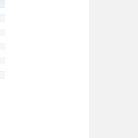
.
.
.
.
.
.
.
.