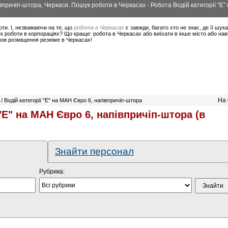
івпричіп-штора, Черкаси. Пошук роботи в Черкасах - Робота Водій категорії "Е
оти. І, незважаючи на те, що
робота в Черкасах
є завжди, багато хто не знає, де її шук
 роботи в корпораціях? Що краще: робота в Черкасах або виїхати в інше місто або нав
акож розміщення резюме в Черкасах!
На 
/ Водій категорії "Е" на МАН Євро 6, напівпричіп-штора
 "Е" на МАН Євро 6, напівпричіп-штора (в
Знайти персонал
Рубрика: