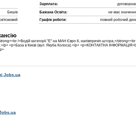
Зарплата:
договорна
Бишів
Бажана Освіта:
не має значенн
ов'язковий
Графік роботи:
повний робочий ден
кансію
rong><br />Водій категорії "Е" на МАН Євро 6, напівпричіп-штора,</strong><br 
 км.</p> <p>База в Києві (вул. Якуба Колоса).</p> <p>КОНТАКТНА ІНФОРМАЦІЯ<b
/p>
лі Jobs.ua
Jobs.ua