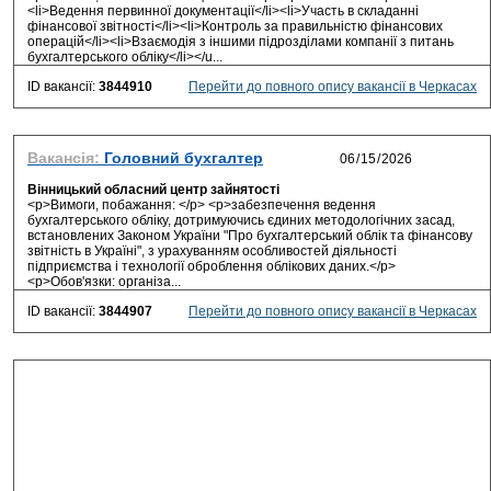
<li>Ведення первинної документації</li><li>Участь в складанні
фінансової звітності</li><li>Контроль за правильністю фінансових
операцій</li><li>Взаємодія з іншими підрозділами компанії з питань
бухгалтерського обліку</li></u...
ID вакансії:
3844910
Перейти до повного опису вакансії в Черкасах
Вакансія:
Головний бухгалтер
Вінницький обласний центр зайнятості
<p>Вимоги, побажання: </p> <p>забезпечення ведення
бухгалтерського обліку, дотримуючись єдиних методологічних засад,
встановлених Законом України "Про бухгалтерський облік та фінансову
звітність в Україні", з урахуванням особливостей діяльності
підприємства і технології оброблення облікових даних.</p>
<p>Обов'язки: організа...
ID вакансії:
3844907
Перейти до повного опису вакансії в Черкасах