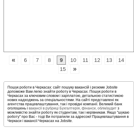
«
6
7
8
9
10
11
12
13
14
»
15
Пошук роботи в Черкасах: сайт пошуку вакансій і резюме Jobsite
допоможе Вам легко знайти роботу в Черкасах. Пошук роботи в
Черкасах за ключовим словом і зарплатою, детальною статистикою
нових надходжень за спеціальностями. На сайті представлені як
агентства працевлаштування, так і провідні компанії. Великий банк
оголошень і
вакансії в рубриці Бухгалтерія, фінанси, облік/аудит
з
можливістю знайти роботу як студентам, так і керівникам. Якщо "шукаю
роботу" про Вас - тоді Ви потрапили за адресою! Працевлаштування в
Черкаси і вакансії Черкасах на Jobsite.