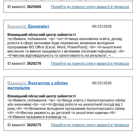
ID вакансії:
3825006
Перейти до повного опису вакансії в Черкасах
Вакансія:
Економіст
Вінницький обласний центр зайнятості
<p>Вимоги, побажання: </p> <ul><li>вища економічна освіта; досвід
роботи в сфері економіки буде перевагою; впевнене володіння
програмами MS Office (Excel, Word, PowerPoint); </li> <li>аналітичне
мислення та вміння працювати з великими обсягами інформації; </li>
<li>висока відповідальність та орієнтованість на результат; <...
ID вакансії:
3828276
Перейти до повного опису вакансії в Черкасах
Вакансія:
Бухгалтер з обліку
матеріалів
Вінницький обласний центр зайнятості
<p>Вимоги, побажання: </p> <p>Вища освіта з бухгалтерського обліку
або економіки;</p> <ul><li>Досвід роботи на аналогічній посаді від 1
року;</li> <li>Впевнене володіння програмами бухгалтерського обліку;
</li> <li>Висока уважність до деталей та аналітичні навички;</li>
<li>Вміння працювати в команді та...
ID вакансії:
3828275
Перейти до повного опису вакансії в Черкасах