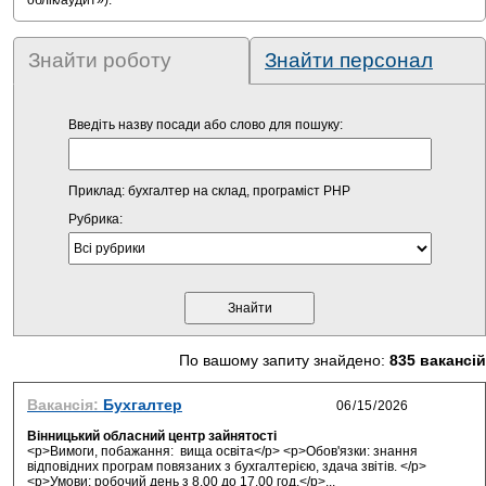
облік/аудит»).
Знайти роботу
Знайти персонал
Введіть назву посади або слово для пошуку:
Приклад: бухгалтер на склад, програміст PHP
Рубрика:
По вашому запиту знайдено:
835 вакансій
Вакансія:
Бухгалтер
Вінницький обласний центр зайнятості
<p>Вимоги, побажання: вища освіта</p> <p>Обов'язки: знання
відповідних програм повязаних з бухгалтерією, здача звітів. </p>
<p>Умови: робочий день з 8.00 до 17.00 год.</p>...