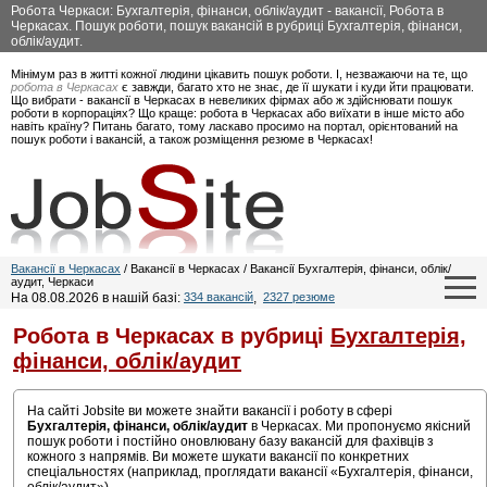
Робота Черкаси: Бухгалтерія, фінанси, облік/аудит - вакансії, Робота в
Черкасах. Пошук роботи, пошук вакансій в рубриці Бухгалтерія, фінанси,
облік/аудит.
Мінімум раз в житті кожної людини цікавить пошук роботи. І, незважаючи на те, що
робота в Черкасах
є завжди, багато хто не знає, де її шукати і куди йти працювати.
Що вибрати - вакансії в Черкасах в невеликих фірмах або ж здійснювати пошук
роботи в корпораціях? Що краще: робота в Черкасах або виїхати в інше місто або
навіть країну? Питань багато, тому ласкаво просимо на портал, орієнтований на
пошук роботи і вакансій, а також розміщення резюме в Черкасах!
Вакансії в Черкасах
/ Вакансії в Черкасах / Вакансії Бухгалтерія, фінанси, облік/
аудит, Черкаси
На 08.08.2026 в нашій базі:
334 вакансій
,
2327 резюме
Робота в Черкасах в рубриці
Бухгалтерія,
фінанси, облік/аудит
На сайті Jobsite ви можете знайти вакансії і роботу в сфері
Бухгалтерія, фінанси, облік/аудит
в Черкасах. Ми пропонуємо якісний
пошук роботи і постійно оновлювану базу вакансій для фахівців з
кожного з напрямів. Ви можете шукати вакансії по конкретних
спеціальностях (наприклад, проглядати вакансії «Бухгалтерія, фінанси,