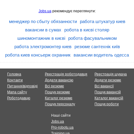
Jobs.ua
рекомендує переглянути:
менеджер по сбыту обязанности
работа штукатур киев
вакансии в сумах
робота в києві столяр
шиномонтажник в києві
робота фасувальником
работа электромонтер киев
резюме сантехнік київ
робота киев консьерж охранник
вакансии водитель одесса
Головна
Реестрація роботодавця
Реестрація шукача
Контакти
Додати вакансію
Додати резюме
Питання/відповіді
Всі резюме
Всі вакансії
Мапа сайту
Пошук резюме
Пошук вакансій
Роботодавцю
Каталог резюме
Каталог вакансій
Пошук персоналу
Пошук роботи
Наші сайти
Jobs.ua
Pro-robotu.ua
Training.ua