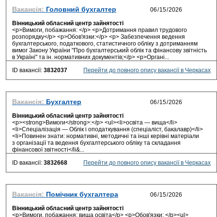
Вакансія:
Головний бухгалтер
Вінницький обласний центр зайнятості
<p>Вимоги, побажання: </p> <p>Дотримання правил трудового
розпорядку</p> <p>Обов'язки:</p> <p> Забезпечення ведення
бухгалтерського, податкового, статистичного обліку з дотриманням
вимог Закону України "Про бухгалтерський облік та фінансову звітність
в Україні" та ін. нормативних документів;</p> <p>Органі...
ID вакансії:
3832037
Перейти до повного опису вакансії в Черкасах
Вакансія:
Бухгалтер
Вінницький обласний центр зайнятості
<p><strong>Вимоги</strong>:</p> <ul><li>освіта — вища</li>
<li>Спеціалізація — Облік і оподаткування (спеціаліст, бакалавр)</li>
<li>Повинен знати: нормативні, методичні та інші керівні матеріали
з організації та ведення бухгалтерського обліку та складання
фінансової звітності</li&...
ID вакансії:
3832668
Перейти до повного опису вакансії в Черкасах
Вакансія:
Помічник бухгалтера
Вінницький обласний центр зайнятості
<p>Вимоги, побажання: вища освіта</p> <p>Обов'язки: </p><ul>