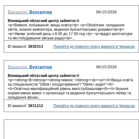
Вакансія:
Бухгалтер
Вінницький обласний центр зайнятості
<p>Вимоги, побажання: вища освіта</p> <p>Обов'язки: складання
звітів, знання компютера, ведення бухгалтерських документів</p>
<p>Умови: робочий день з 8.00 до 17.00 год.</p> <p>відділ архітектури
та містобудування (міська рада)</p>...
ID вакансії:
3830313
Перейти до повного опису вакансії в Черкасах
Вакансія:
Бухгалтер
Вінницький обласний центр зайнятості
<p><strong>В</strong><strong>имоги: </strong></p><ul><li>Вища освіта
за спеціальністю "Облік і оподаткування"/ "Облік і аудит"</li>
<li>Освітньо-кваліфікаційний рівень магістр/бакалавр</li><li>Знання
нормативних вимог з організації та ведення бухгалтерського обліку та
складання фінан...
ID вакансії:
3831212
Перейти до повного опису вакансії в Черкасах