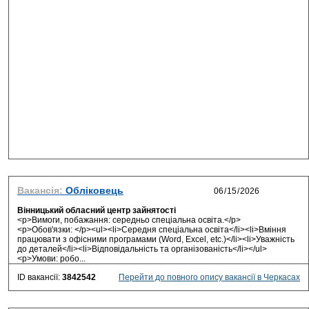
Вакансія:
Обліковець
Вінницький обласний центр зайнятості
<p>Вимоги, побажання: середньо спеціальна освіта.</p>
<p>Обов'язки: </p><ul><li>Середня спеціальна освіта</li><li>Вміння
працювати з офісними програмами (Word, Excel, etc.)</li><li>Уважність
до деталей</li><li>Відповідальність та організованість</li></ul>
<p>Умови: робо...
ID вакансії:
3842542
Перейти до повного опису вакансії в Черкасах