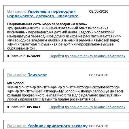
Вакансія:
Удаленный переводчик
норвежского, датского, шведского
Национальная сеть бюро переводов «Азбука»
<p>Требования:</p> <ul><li>обязательный опыт выполнения
письменных переводов с/на датский и/или шведский/норвежский
(кандидатуры переводчиков других языков не рассматриваются);</li>
<li>свободное владение обоими языками в рабочей языковой паре;
</li><li>грамотная письменная речь;</li><li>профильное высшее
образование (оч...
ID вакансії:
3674699
Перейти до повного опису вакансії в Черкасах
Вакансія:
Психолог
My School
<ul><li dir="ltr"><p dir="ltr"></p> <p dir="ltr"><strong>Психолог</strong>
</p> <p dir="ltr">Ліцей <strong>«My School»</strong> запрошує до своєї
команди професійного, емпатійного та відповідального фахівця, який
любить працювати з дітьми та прагне розвиватися ра...
ID вакансії:
3853043
Перейти до повного опису вакансії в Черкасах
Вакансія:
Керівник приватного закладу