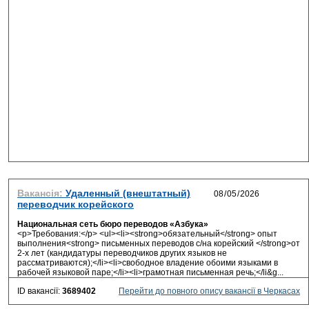
Вакансія:
Удаленный (внештатный)
переводчик корейского
Национальная сеть бюро переводов «Азбука»
<p>Требования:</p> <ul><li><strong>обязательный</strong> опыт
выполнения<strong> письменных переводов с/на корейский </strong>от
2-х лет (кандидатуры переводчиков других языков не
рассматриваются);</li><li>свободное владение обоими языками в
рабочей языковой паре;</li><li>грамотная письменная речь;</li&g...
ID вакансії:
3689402
Перейти до повного опису вакансії в Черкасах