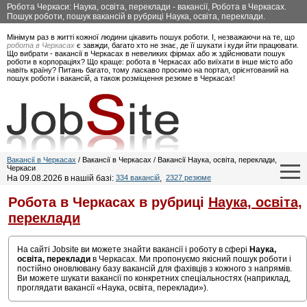
Робота Черкаси: Наука, освіта, переклади - вакансії, Робота в Черкасах.
Пошук роботи, пошук вакансій в рубриці Наука, освіта, переклади.
Мінімум раз в житті кожної людини цікавить пошук роботи. І, незважаючи на те, що
робота в Черкасах
є завжди, багато хто не знає, де її шукати і куди йти працювати.
Що вибрати - вакансії в Черкасах в невеликих фірмах або ж здійснювати пошук
роботи в корпораціях? Що краще: робота в Черкасах або виїхати в інше місто або
навіть країну? Питань багато, тому ласкаво просимо на портал, орієнтований на
пошук роботи і вакансій, а також розміщення резюме в Черкасах!
Вакансії в Черкасах
/ Вакансії в Черкасах / Вакансії Наука, освіта, переклади,
Черкаси
На 09.08.2026 в нашій базі:
334 вакансій
,
2327 резюме
Робота в Черкасах в рубриці
Наука, освіта,
переклади
На сайті Jobsite ви можете знайти вакансії і роботу в сфері
Наука,
освіта, переклади
в Черкасах. Ми пропонуємо якісний пошук роботи і
постійно оновлювану базу вакансій для фахівців з кожного з напрямів.
Ви можете шукати вакансії по конкретних спеціальностях (наприклад,
проглядати вакансії «Наука, освіта, переклади»).