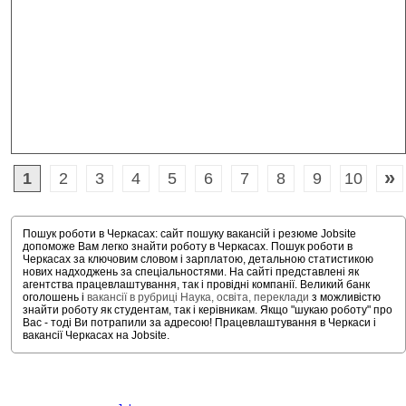
»
1
2
3
4
5
6
7
8
9
10
Пошук роботи в Черкасах: сайт пошуку вакансій і резюме Jobsite
допоможе Вам легко знайти роботу в Черкасах. Пошук роботи в
Черкасах за ключовим словом і зарплатою, детальною статистикою
нових надходжень за спеціальностями. На сайті представлені як
агентства працевлаштування, так і провідні компанії. Великий банк
оголошень і
вакансії в рубриці Наука, освіта, переклади
з можливістю
знайти роботу як студентам, так і керівникам. Якщо "шукаю роботу" про
Вас - тоді Ви потрапили за адресою! Працевлаштування в Черкаси і
вакансії Черкасах на Jobsite.