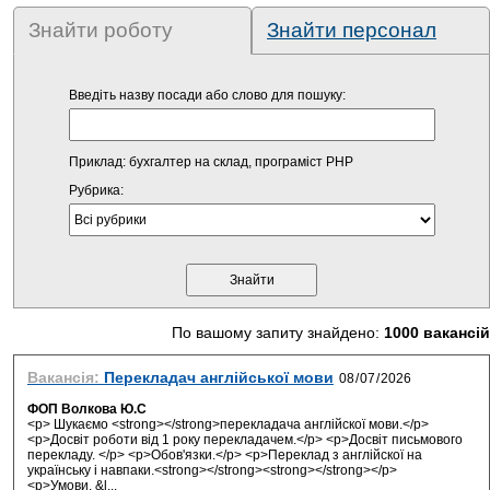
Знайти роботу
Знайти персонал
Введіть назву посади або слово для пошуку:
Приклад: бухгалтер на склад, програміст PHP
Рубрика:
По вашому запиту знайдено:
1000 вакансій
Вакансія:
Перекладач англійської мови
ФОП Волкова Ю.С
<p> Шукаємо <strong></strong>перекладача англійскої мови.</p>
<p>Досвіт роботи від 1 року перекладачем.</p> <p>Досвіт письмового
перекладу. </p> <p>Обов'язки.</p> <p>Переклад з англійскої на
українську і навпаки.<strong></strong><strong></strong></p>
<p>Умови. &l...