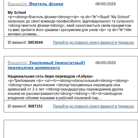
Вакансія:
Вчитель фізики
My School
<p><strong>Вчитель фізики</strong></p> <p dir="ltr">Ліцей “My School”
запрошує до своєї команди професійного, відповідального та сучасного
<strong>вчителя фізики</strong>, який захоплюється своїм предметом
та вміє зробити його цікавим і зрозумілим для учнів.</p> <p dir="ltr">Ми
активно розвива...
ID вакансії:
3853044
Перейти до повного опису вакансії в Черкасах
Вакансія:
Удаленный (внештатный)
переводчик армянского
Национальная сеть бюро переводов «Азбука»
<p>Требования:</p> <ul><li><strong>обязательный</strong><strong>
</strong>опыт выполнения <strong>письменных переводов с/на
армянский от 2-х лет </strong>(кандидатуры переводчиков других
языков не рассматриваются)<strong></strong>;</li><li>свободное
владение обоими языками в рабочей языковой пар...
ID вакансії:
3687151
Перейти до повного опису вакансії в Черкасах