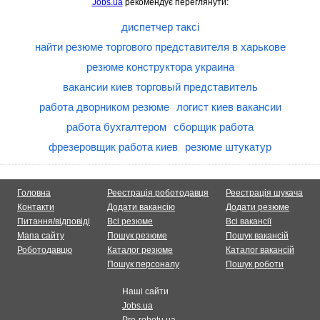
Jobs.ua
рекомендує переглянути:
диспетчер таксі
найти резюме торгового представителя в харькове
резюме конструктора украина
вакансии киев торговый представитель
работа дворником резюме
логист киев вакансии
работа бухгалтером
сборщик работа
фрезеровщик работа киев
резюме штукатур
Головна
Реестрація роботодавця
Реестрація шукача
Контакти
Додати вакансію
Додати резюме
Питання/відповіді
Всі резюме
Всі вакансії
Мапа сайту
Пошук резюме
Пошук вакансій
Роботодавцю
Каталог резюме
Каталог вакансій
Пошук персоналу
Пошук роботи
Наші сайти
Jobs.ua