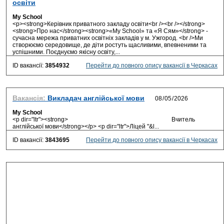
освіти
My School
<p><strong>Керівник приватного закладу освіти<br /><br /></strong>
<strong>Про нас</strong><strong>«My School» та «Я Сям»</strong> -
сучасна мережа приватних освітніх закладів у м. Ужгород. <br />Ми
створюємо середовище, де діти ростуть щасливими, впевненими та
успішними. Поєднуємо якісну освіту,...
ID вакансії:
3854932
Перейти до повного опису вакансії в Черкасах
Вакансія:
Викладач англійської мови
My School
<p dir="ltr"><strong> Вчитель
англійської мови</strong></p> <p dir="ltr">Ліцей "&l...
ID вакансії:
3843695
Перейти до повного опису вакансії в Черкасах