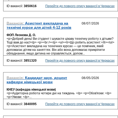
ID вакансії:
3850616
Перейти до повного опису вакансії в Черкасах
Вакансія:
Асистент викладача на
технічні курси для дітей 4-12 років
ФОП Леонова Д. О.
<p>Добрий день! Ви студент і шукаєте цікаву технічну роботу з дітьми?
Тоді вам до нас!</p> <p><br /></p> <ul><li>Що робить асистент:</li></ul>
<p>Асистент викладача на технічних курсах — це помічник, який
допомагає дітям на заняттях. Він або вона допомагає прикріпити
обладнання, якщо дитина не справляється, допом...
ID вакансії:
3851320
Перейти до повного опису вакансії в Черкасах
Вакансія:
Кандидат наук, доцент
кафедри німецької мови
КНЕУ (кафедра німецької мови)
<p>Аудиторна робота чотири дні на тиждень </p> <p>Обов'язки: </p>
<p>Умови: </p>...
ID вакансії:
3840095
Перейти до повного опису вакансії в Черкасах