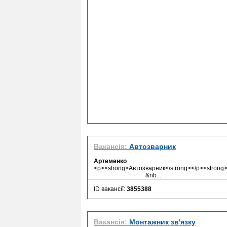
Вакансія:
Автозварник
Артеменко
<p><strong>Автозварник</strong></p><st
&nb...
ID вакансії:
3855388
Вакансія:
Монтажник зв'язку