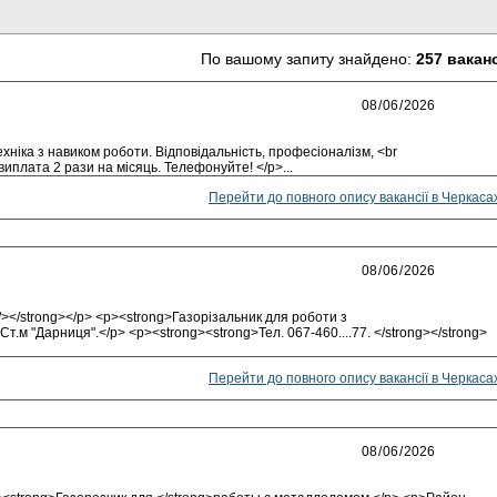
По вашому запиту знайдено:
257 вакан
ніка з навиком роботи. Відповідальність, професіоналізм, <br
виплата 2 рази на місяць. Телефонуйте! </p>...
Перейти до повного опису вакансії в Черкаса
/></strong></p> <p><strong>Газорізальник для роботи з
т.м "Дарниця".</p> <p><strong><strong>Тел. 067-460....77. </strong></strong>
Перейти до повного опису вакансії в Черкаса