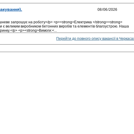
пакування).
ве запрошує на роботу</p> <p><strong>Електрика </strong><strong>
>Ми є великим виробником бетонних виробів та елементів благоустрою. Наша
инку.</p> <p><strong>Вимоги:<...
Перейти до повного опису вакансії в Черкаса