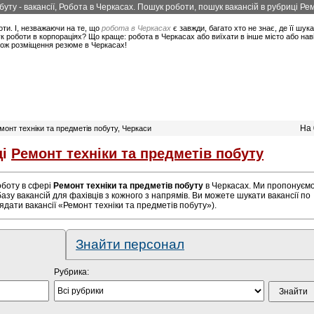
уту - вакансії, Робота в Черкасах. Пошук роботи, пошук вакансій в рубриці Рем
оти. І, незважаючи на те, що
робота в Черкасах
є завжди, багато хто не знає, де її шук
 роботи в корпораціях? Що краще: робота в Черкасах або виїхати в інше місто або нав
акож розміщення резюме в Черкасах!
На 
емонт техніки та предметів побуту, Черкаси
ці
Ремонт техніки та предметів побуту
роботу в сфері
Ремонт техніки та предметів побуту
в Черкасах. Ми пропонуєм
азу вакансій для фахівців з кожного з напрямів. Ви можете шукати вакансії по
дати вакансії «Ремонт техніки та предметів побуту»).
Знайти персонал
Рубрика: