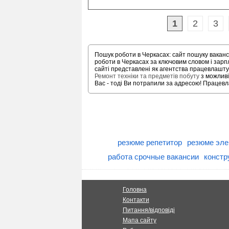
1
2
3
Пошук роботи в Черкасах: сайт пошуку ваканс
роботи в Черкасах за ключовим словом і зар
сайті представлені як агентства працевлаштув
Ремонт техніки та предметів побуту
з можливі
Вас - тоді Ви потрапили за адресою! Працевла
резюме репетитор
резюме эле
работа срочные вакансии
констр
Головна
Контакти
Питання/відповіді
Мапа сайту