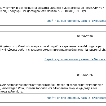
g></p> <p> В Бізнес центрі відкрита вакансія «Монтажника зв"язку».</p> <p>
ти від 1 року</p> <p>Досвід роботи монтаж АВС, ВОЛС, СКС.</p>
Перейти до повного опису вакансії в Черкаса
бруківки потрібний <br /></p> <p><strong>Слюсар-ремонтник</strong>. </p>
</li> <li>Досвід роботи слюсарем-ремонтником на виробничому підприємстві від
Перейти до повного опису вакансії в Черкаса
АР </strong><strong>в автопарк в районі метро "Лівобережна"</strong></p>
, Volkswagen Polo, Тойоти Королли.<br />Перевага тому кандидату, який
кова зайнятість...
Перейти до повного опису вакансії в Черкаса