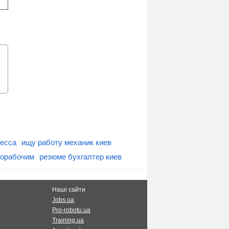
есса
ищу работу механик киев
норабочим
резюме бухгалтер киев
Наші сайти
Jobs.ua
Pro-robotu.ua
Training.ua