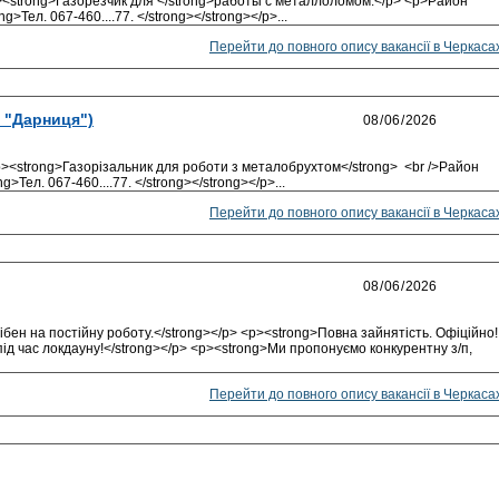
><strong>Газорезчик для </strong>работы с металлоломом.</p> <p>Район
>Тел. 067-460....77. </strong></strong></p>...
Перейти до повного опису вакансії в Черкаса
м "Дарниця")
<p><strong>Газорізальник для роботи з металобрухтом</strong> <br />Район
>Тел. 067-460....77. </strong></strong></p>...
Перейти до повного опису вакансії в Черкаса
бен на постійну роботу.</strong></p> <p><strong>Повна зайнятість. Офіційно!
ід час локдауну!</strong></p> <p><strong>Ми пропонуємо конкурентну з/п,
Перейти до повного опису вакансії в Черкаса