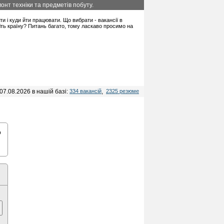
онт техніки та предметів побуту.
ати і куди йти працювати. Що вибрати - вакансії в
іть країну? Питань багато, тому ласкаво просимо на
07.08.2026 в нашій базі:
334 вакансій
,
2325 резюме
о