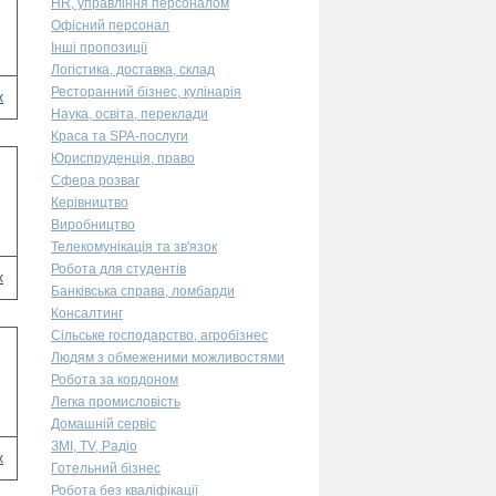
HR, управління персоналом
Офісний персонал
Інші пропозиції
Логістика, доставка, склад
Ресторанний бізнес, кулінарія
х
Наука, освіта, переклади
Краса та SPA-послуги
Юриспруденція, право
Сфера розваг
Керівництво
Виробництво
Телекомунікація та зв'язок
Робота для студентів
х
Банківська справа, ломбарди
Консалтинг
Сільське господарство, агробізнес
Людям з обмеженими можливостями
Робота за кордоном
Легка промисловість
Домашній сервіс
ЗМІ, TV, Радіо
х
Готельний бізнес
Робота без кваліфікації