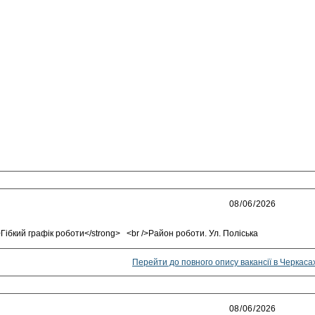
rong>Гібкий графік роботи</strong> <br />Район роботи. Ул. Поліськ
Перейти до повного опису вакансії в Черкаса