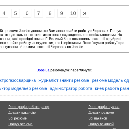
»
4
5
6
7
8
9
10
ій і резюме Jobsite допоможе Вам легко знайти роботу в Черкасах. Пошук
платою, детальною статистикою нових надходжень за спеціальностями. На
ання, так і провідні компанії. Великий банк оголошень і
вакансії в рубриці
стю знайти роботу як студентам, так і керівникам. Якщо "шукаю роботу" про
штування в Черкаси і вакансії Черкасах на Jobsite.
Jobs.ua
рекомендує переглянути:
ктрогазосварщика
журналіст знайти резюме
резюме модель од
уктор модельєр резюме
адміністратор робота
киев работа раз
Реестрація роботодавця
Реестрація шукача
Додати вакансію
Додати резюме
Всі резюме
Всі вакансії
Пошук резюме
Пошук вакансій