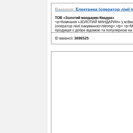
Вакансія:
Електрика (оператор лінії 
ТОВ «Золотий мандарин Квадра»
<p>Компанія «ЗОЛОТИЙ МАНДАРИН» у м.Вишне
(оператор лінії пакування)</strong>.</p> <p
продукція є добре відомою та популярною на р
ID вакансії:
3696525