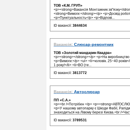
ТОВ «К.М. ГРУП»
<p><strong>Вакансія Монтажник зв"язку</stron
<strong>Вимоги:</strong></p> <p>Досвід робо
<p>Пунктуальность</p> <p>Відпові...
ID вакансії:
3844634
Вакансія:
Слюсар-ремонтник
ТОВ «Золотий мандарин Квадра»
<p><strong></strong></p> <p>На виробництво 
<p>Вимоги:</p> <ul> <li>чоловік. 25−40 років
1 року!</li> <li>ВО (те...
ID вакансії:
3813772
Вакансія:
Автослюсар
ПП «С.А.»
<p><br />Потрібен </p> <p><strong>АВТОСЛЮС
<p>У нашому автопарку є Шкоди Фабії, Рапіди
знаходиться на Лівому березі Києва.<br />Част
ID вакансії:
3789531