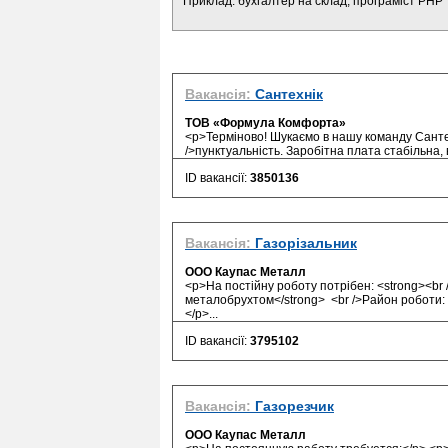
Приклад: бухгалтер на склад, програміст PHP
Вакансія:
Сантехнік
ТОВ «Формула Комфорта»
<p>Терміново! Шукаємо в нашу команду Сантех
/>пунктуальність. Заробітна плата стабільна, 
ID вакансії:
3850136
Вакансія:
Газорізальник
ООО Каупас Металл
<p>На постійну роботу потрібен: <strong><br 
металобрухтом</strong> <br />Район роботи: С
</p>...
ID вакансії:
3795102
Вакансія:
Газорезчик
ООО Каупас Металл