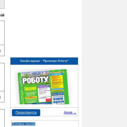
сій
х
Онлайн журнал - "Пропоную Роботу"
х
Переглянути
Архів →
Полезные ссылки