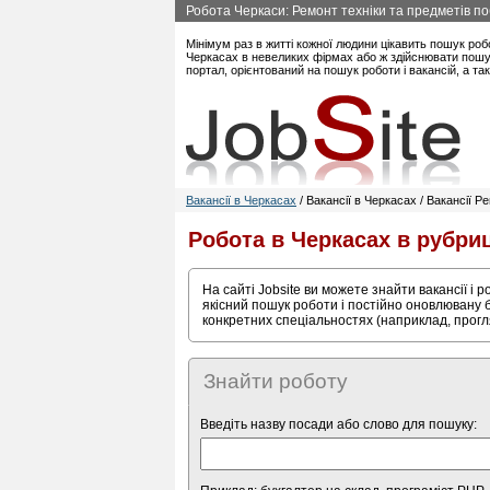
Робота Черкаси: Ремонт техніки та предметів поб
Мінімум раз в житті кожної людини цікавить пошук роб
Черкасах в невеликих фірмах або ж здійснювати пошук
портал, орієнтований на пошук роботи і вакансій, а т
Вакансії в Черкасах
/ Вакансії в Черкасах / Вакансії Р
Робота в Черкасах в рубри
На сайті Jobsite ви можете знайти вакансії і 
якісний пошук роботи і постійно оновлювану б
конкретних спеціальностях (наприклад, прогля
Знайти роботу
Введіть назву посади або слово для пошуку: