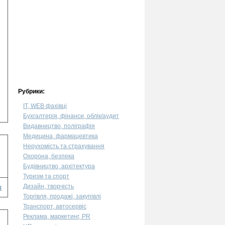
Рубрики:
IT, WEB фахівці
Бухгалтерія, фінанси, облік/аудит
Видавництво, поліграфія
Медицина, фармацевтика
Нерухомість та страхування
Охорона, безпека
Будівництво, архітектура
а
Туризм та спорт
Дизайн, творчість
х
Торгівля, продажі, закупівлі
Транспорт, автосервіс
Реклама, маркетинг, PR