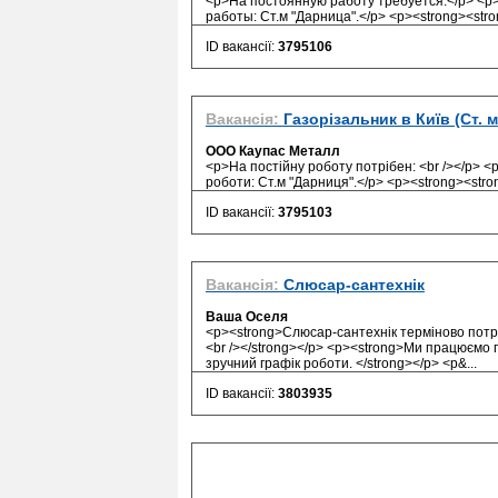
<p>На постоянную работу требуется:</p> <p
работы: Ст.м "Дарница".</p> <p><strong><strong
ID вакансії:
3795106
Вакансія:
Газорізальник в Київ (Ст. 
ООО Каупас Металл
<p>На постійну роботу потрібен: <br /></p> 
роботи: Ст.м "Дарниця".</p> <p><strong><strong
ID вакансії:
3795103
Вакансія:
Слюсар-сантехнік
Ваша Оселя
<p><strong>Слюсар-сантехнік терміново потрі
<br /></strong></p> <p><strong>Ми працюємо п
зручний графік роботи. </strong></p> <p&...
ID вакансії:
3803935