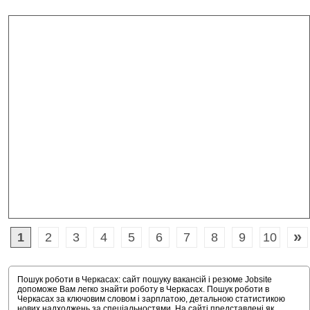
»
1
2
3
4
5
6
7
8
9
10
Пошук роботи в Черкасах: сайт пошуку вакансій і резюме Jobsite
допоможе Вам легко знайти роботу в Черкасах. Пошук роботи в
Черкасах за ключовим словом і зарплатою, детальною статистикою
нових надходжень за спеціальностями. На сайті представлені як