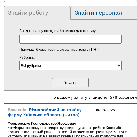
Знайти роботу
Знайти персонал
Введіть назву посади або слово для пошуку:
Приклад: бухгалтер на склад, програміст PHP
Рубрика:
По вашому запиту знайдено:
570 вакансій
Вакансія:
Різноробочий на грибну
ферму Київська область (житло)
Фермерське Господарство Ярошевич
<p>Фермерському господарству з вирощування грибів в Київській
області, Фастівський район на постійну роботу потрібні:</p> <ul><li>
<strong>Працівники на завантаження і розрихлення компосту для