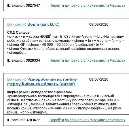
ID вакансії:
3827547
Перейти до повного опису вакансії в Черкасах
Вакансія:
Водій (кат. B, С)
СПД Суяшов
<p></p> <p><strong>ВОДІЙ (кат. B, С) у Києві</strong> <br />На постійну
роботу в стабільну вантажну компанію. <strong><br /></strong></p> <p>
<strong>ЗП:</strong> 40 000 – 60 000 грн (стабільно) <br />
<strong>Умови:</strong> Авто компанії, офіційне працевлаштування.
<strong&g...
ID вакансії:
3829334
Перейти до повного опису вакансії в Черкасах
Вакансія:
Різноробочий на грибну
ферму Київська область (житло)
Фермерське Господарство Ярошевич
<p>Фермерському господарству з вирощування грибів в Київській
області, Фастівський район на постійну роботу потрібні:</p> <ul><li>
<strong>Працівники на завантаження і розрихлення компосту для
посадки грибів. </strong></li></ul> <ul><li><strong>Працівниці на різку
грибів. <br /></strong><...
ID вакансії:
3783677
Перейти до повного опису вакансії в Черкасах