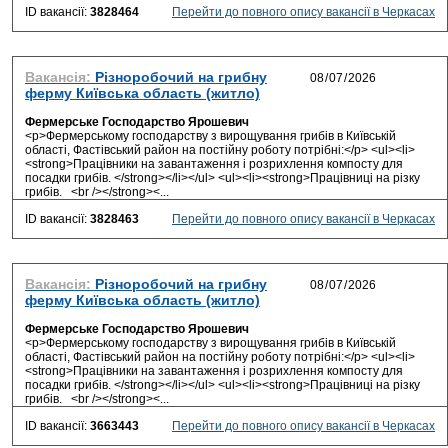
ID вакансії:
3828464
Перейти до повного опису вакансії в Черкасах
Вакансія:
Різноробочий на грибну
ферму Київська область (житло)
Фермерське Господарство Ярошевич
<p>Фермерському господарству з вирощування грибів в Київській
області, Фастівський район на постійну роботу потрібні:</p> <ul><li>
<strong>Працівники на завантаження і розрихлення компосту для
посадки грибів. </strong></li></ul> <ul><li><strong>Працівниці на різку
грибів. <br /></strong><...
ID вакансії:
3828463
Перейти до повного опису вакансії в Черкасах
Вакансія:
Різноробочий на грибну
ферму Київська область (житло)
Фермерське Господарство Ярошевич
<p>Фермерському господарству з вирощування грибів в Київській
області, Фастівський район на постійну роботу потрібні:</p> <ul><li>
<strong>Працівники на завантаження і розрихлення компосту для
посадки грибів. </strong></li></ul> <ul><li><strong>Працівниці на різку
грибів. <br /></strong><...
ID вакансії:
3663443
Перейти до повного опису вакансії в Черкасах