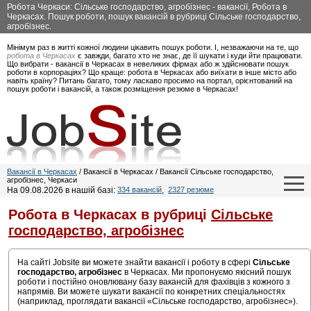
Робота Черкаси: Сільське господарство, агробізнес - вакансії, Робота в
Черкасах. Пошук роботи, пошук вакансій в рубриці Сільське господарство,
агробізнес.
Мінімум раз в житті кожної людини цікавить пошук роботи. І, незважаючи на те, що
робота в Черкасах
є завжди, багато хто не знає, де її шукати і куди йти працювати.
Що вибрати - вакансії в Черкасах в невеликих фірмах або ж здійснювати пошук
роботи в корпораціях? Що краще: робота в Черкасах або виїхати в інше місто або
навіть країну? Питань багато, тому ласкаво просимо на портал, орієнтований на
пошук роботи і вакансій, а також розміщення резюме в Черкасах!
Вакансії в Черкасах
/ Вакансії в Черкасах / Вакансії Сільське господарство,
агробізнес, Черкаси
На 09.08.2026 в нашій базі:
334 вакансій
,
2327 резюме
Робота в Черкасах в рубриці
Сільське
господарство, агробізнес
На сайті Jobsite ви можете знайти вакансії і роботу в сфері
Сільське
господарство, агробізнес
в Черкасах. Ми пропонуємо якісний пошук
роботи і постійно оновлювану базу вакансій для фахівців з кожного з
напрямів. Ви можете шукати вакансії по конкретних спеціальностях
(наприклад, проглядати вакансії «Сільське господарство, агробізнес»).