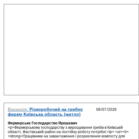
Вакансія:
Різноробочий на грибну
ферму Київська область (житло)
Фермерське Господарство Ярошевич
<p>Фермерському господарству з вирощування грибів в Київській
області, Фастівський район на постійну роботу потрібні:</p> <ul><li>
<strong>Працівники на завантаження і розрихлення компосту для