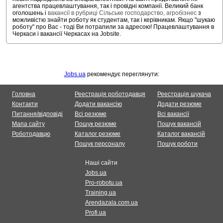
агентства працевлаштування, так і провідні компанії. Великий банк
оголошень і
вакансії в рубриці Сільське господарство, агробізнес
з
можливістю знайти роботу як студентам, так і керівникам. Якщо "шукаю
роботу" про Вас - тоді Ви потрапили за адресою! Працевлаштування в
Черкаси і вакансії Черкасах на Jobsite.
Jobs.ua
рекомендує переглянути:
Головна
Реестрація роботодавця
Реестрація шукача
Контакти
Додати вакансію
Додати резюме
Питання/відповіді
Всі резюме
Всі вакансії
Мапа сайту
Пошук резюме
Пошук вакансій
Роботодавцю
Каталог резюме
Каталог вакансій
Пошук персоналу
Пошук роботи
Наші сайти
Jobs.ua
Pro-robotu.ua
Training.ua
Arendazala.com.ua
Profi.ua