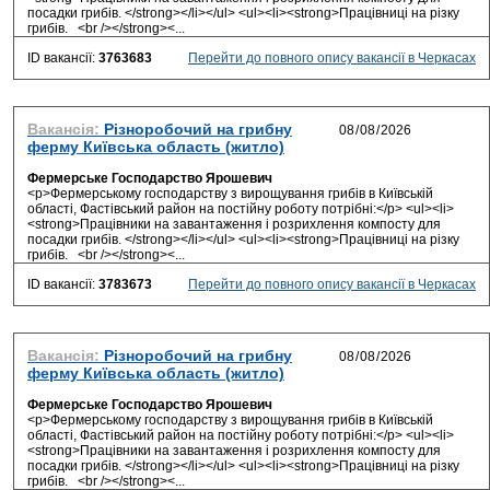
посадки грибів. </strong></li></ul> <ul><li><strong>Працівниці на різку
грибів. <br /></strong><...
ID вакансії:
3763683
Перейти до повного опису вакансії в Черкасах
Вакансія:
Різноробочий на грибну
ферму Київська область (житло)
Фермерське Господарство Ярошевич
<p>Фермерському господарству з вирощування грибів в Київській
області, Фастівський район на постійну роботу потрібні:</p> <ul><li>
<strong>Працівники на завантаження і розрихлення компосту для
посадки грибів. </strong></li></ul> <ul><li><strong>Працівниці на різку
грибів. <br /></strong><...
ID вакансії:
3783673
Перейти до повного опису вакансії в Черкасах
Вакансія:
Різноробочий на грибну
ферму Київська область (житло)
Фермерське Господарство Ярошевич
<p>Фермерському господарству з вирощування грибів в Київській
області, Фастівський район на постійну роботу потрібні:</p> <ul><li>
<strong>Працівники на завантаження і розрихлення компосту для
посадки грибів. </strong></li></ul> <ul><li><strong>Працівниці на різку
грибів. <br /></strong><...