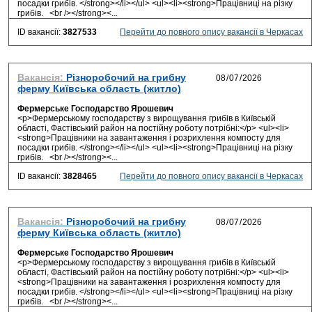
посадки грибів. </strong></li></ul> <ul><li><strong>Працівниці на різку
грибів. <br /></strong><...
ID вакансії:
3827533
Перейти до повного опису вакансії в Черкасах
Вакансія:
Різноробочий на грибну
ферму Київська область (житло)
Фермерське Господарство Ярошевич
<p>Фермерському господарству з вирощування грибів в Київській
області, Фастівський район на постійну роботу потрібні:</p> <ul><li>
<strong>Працівники на завантаження і розрихлення компосту для
посадки грибів. </strong></li></ul> <ul><li><strong>Працівниці на різку
грибів. <br /></strong><...
ID вакансії:
3828465
Перейти до повного опису вакансії в Черкасах
Вакансія:
Різноробочий на грибну
ферму Київська область (житло)
Фермерське Господарство Ярошевич
<p>Фермерському господарству з вирощування грибів в Київській
області, Фастівський район на постійну роботу потрібні:</p> <ul><li>
<strong>Працівники на завантаження і розрихлення компосту для
посадки грибів. </strong></li></ul> <ul><li><strong>Працівниці на різку
грибів. <br /></strong><...