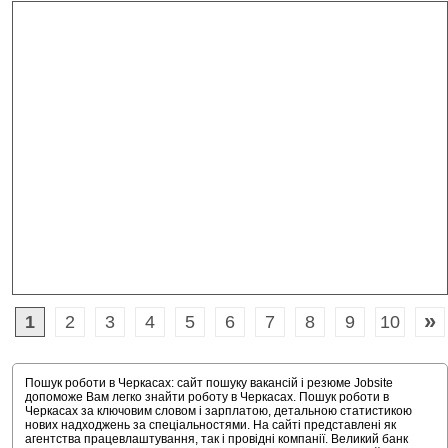
»
1
2
3
4
5
6
7
8
9
10
Пошук роботи в Черкасах: сайт пошуку вакансій і резюме Jobsite
допоможе Вам легко знайти роботу в Черкасах. Пошук роботи в
Черкасах за ключовим словом і зарплатою, детальною статистикою
нових надходжень за спеціальностями. На сайті представлені як
агентства працевлаштування, так і провідні компанії. Великий банк