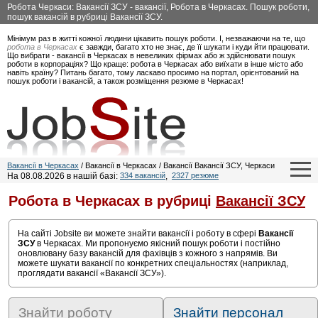
Робота Черкаси: Вакансії ЗСУ - вакансії, Робота в Черкасах. Пошук роботи,
пошук вакансій в рубриці Вакансії ЗСУ.
Мінімум раз в житті кожної людини цікавить пошук роботи. І, незважаючи на те, що
робота в Черкасах
є завжди, багато хто не знає, де її шукати і куди йти працювати.
Що вибрати - вакансії в Черкасах в невеликих фірмах або ж здійснювати пошук
роботи в корпораціях? Що краще: робота в Черкасах або виїхати в інше місто або
навіть країну? Питань багато, тому ласкаво просимо на портал, орієнтований на
пошук роботи і вакансій, а також розміщення резюме в Черкасах!
Вакансії в Черкасах
/ Вакансії в Черкасах / Вакансії Вакансії ЗСУ, Черкаси
На 08.08.2026 в нашій базі:
334 вакансій
,
2327 резюме
Робота в Черкасах в рубриці
Вакансії ЗСУ
На сайті Jobsite ви можете знайти вакансії і роботу в сфері
Вакансії
ЗСУ
в Черкасах. Ми пропонуємо якісний пошук роботи і постійно
оновлювану базу вакансій для фахівців з кожного з напрямів. Ви
можете шукати вакансії по конкретних спеціальностях (наприклад,
проглядати вакансії «Вакансії ЗСУ»).
Знайти роботу
Знайти персонал