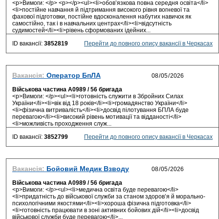
<p>Вимоги: </p> <p></p><ul><li>обов’язкова повна середня освіта</li>
<li>постійне навчання й підтримання високого рівня вогневої та
фахової підготовки, постійне вдосконалення набутих навичок як
самостійно, так і в навчальних центрах</li><li>відсутність
судимостей</li><li>рівень сформованих ідейних...
ID вакансії:
3852819
Перейти до повного опису вакансії в Черкасах
Вакансія:
Оператор БпЛА
Військова частина А0989 / 56 бригада
<p>Вимоги: </p><ul><li>готовність служити в Збройних Силах
України</li><li>вік від 18 років</li><li>громадянство України</li>
<li>фізична витривалість</li><li>досвід пілотування БПЛА буде
перевагою</li><li>високий рівень мотивації та відданості</li>
<li>можливість проходження служ...
ID вакансії:
3852799
Перейти до повного опису вакансії в Черкасах
Вакансія:
Бойовий Медик Взводу
Військова частина А0989 / 56 бригада
<p>Вимоги: </p><ul><li>медична освіта буде перевагою</li>
<li>придатність до військової служби за станом здоров’я й морально-
психологічними якостями</li><li>хороша фізична підготовка</li>
<li>готовність працювати в зоні активних бойових дій</li><li>досвід
військової служби буде перевагою</li>...