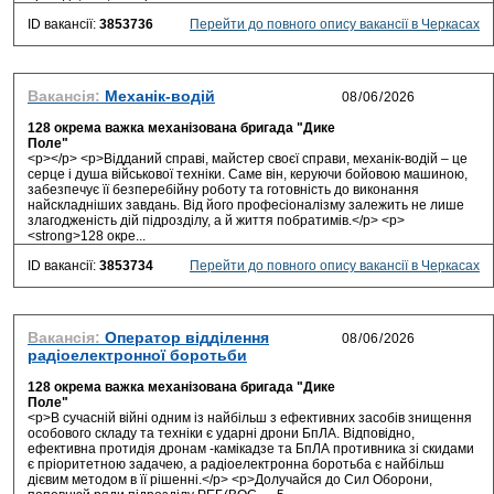
ID вакансії:
3853736
Перейти до повного опису вакансії в Черкасах
Вакансія:
Механік-водій
128 окрема важка механізована бригада "Дике
Поле"
<p></p> <p>Відданий справі, майстер своєї справи, механік-водій – це
серце і душа військової техніки. Саме він, керуючи бойовою машиною,
забезпечує її безперебійну роботу та готовність до виконання
найскладніших завдань. Від його професіоналізму залежить не лише
злагодженість дій підрозділу, а й життя побратимів.</p> <p>
<strong>128 окре...
ID вакансії:
3853734
Перейти до повного опису вакансії в Черкасах
Вакансія:
Оператор відділення
радіоелектронної боротьби
128 окрема важка механізована бригада "Дике
Поле"
<p>В сучасній війні одним із найбільш з ефективних засобів знищення
особового складу та техніки є ударні дрони БпЛА. Відповідно,
ефективна протидія дронам -камікадзе та БпЛА противника зі скидами
є пріоритетною задачею, а радіоелектронна боротьба є найбільш
дієвим методом в її рішенні.</p> <p>Долучайся до Сил Оборони,