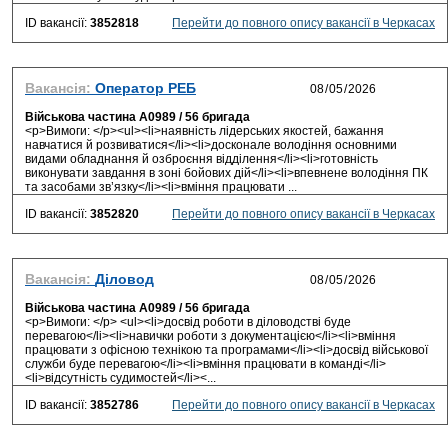
ID вакансії:
3852818
Перейти до повного опису вакансії в Черкасах
Вакансія:
Оператор РЕБ
Військова частина А0989 / 56 бригада
<p>Вимоги: </p><ul><li>наявність лідерських якостей, бажання
навчатися й розвиватися</li><li>досконале володіння основними
видами обладнання й озброєння відділення</li><li>готовність
виконувати завдання в зоні бойових дій</li><li>впевнене володіння ПК
та засобами зв’язку</li><li>вміння працювати ...
ID вакансії:
3852820
Перейти до повного опису вакансії в Черкасах
Вакансія:
Діловод
Військова частина А0989 / 56 бригада
<p>Вимоги: </p> <ul><li>досвід роботи в діловодстві буде
перевагою</li><li>навички роботи з документацією</li><li>вміння
працювати з офісною технікою та програмами</li><li>досвід військової
служби буде перевагою</li><li>вміння працювати в команді</li>
<li>відсутність судимостей</li><...
ID вакансії:
3852786
Перейти до повного опису вакансії в Черкасах