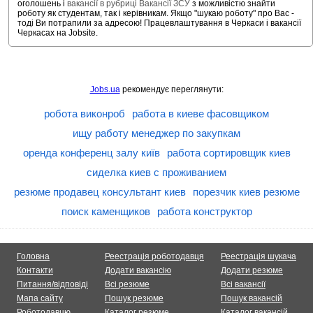
оголошень і
вакансії в рубриці Вакансії ЗСУ
з можливістю знайти
роботу як студентам, так і керівникам. Якщо "шукаю роботу" про Вас -
тоді Ви потрапили за адресою! Працевлаштування в Черкаси і вакансії
Черкасах на Jobsite.
Jobs.ua
рекомендує переглянути:
робота виконроб
работа в киеве фасовщиком
ищу работу менеджер по закупкам
оренда конференц залу київ
работа сортировщик киев
сиделка киев с проживанием
резюме продавец консультант киев
порезчик киев резюме
поиск каменщиков
работа конструктор
Головна
Реестрація роботодавця
Реестрація шукача
Контакти
Додати вакансію
Додати резюме
Питання/відповіді
Всі резюме
Всі вакансії
Мапа сайту
Пошук резюме
Пошук вакансій
Роботодавцю
Каталог резюме
Каталог вакансій