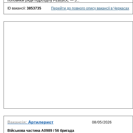
поповнюй ряди підрозділу РЕБ(ВОС — 5...
ID вакансії:
3853735
Перейти до повного опису вакансії в Черкасах
Вакансія:
Артилерист
Військова частина А0989 / 56 бригада