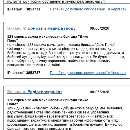
польотів, моніторинг обстановки в режимі реального часу т...
ID вакансії:
3853731
Перейти до повного опису вакансії в Черкасах
Вакансія:
Бойовий медик взводу
128 окрема важка механізована бригада "Дике
Поле"
<p><strong>128 окрема важка механізована бригада "Дике Поле"
</strong> запрошує відважних та рішучих кандидатів на посаду
бойового медика взводу. Ваша місія – рятувати життя та підтримувати
бойовий дух підрозділу в найскладніших ситуаціях. Ви будете першим,
хто прийде на допомогу пораненим, забезпечите їхню швидку
евакуацію з поля бою та стабілі...
ID вакансії:
3853737
Перейти до повного опису вакансії в Черкасах
Вакансія:
Радіотелефоніст
128 окрема важка механізована бригада "Дике
Поле"
<p>У динамічних умовах бойових дій, де кожна секунда має значення,
радіотелефоніст стає ключовою ланкою в системі управління
військами. Ваша місія – забезпечити безперебійний зв’язок між
підрозділами, гарантуючи оперативний обмін інформацією та чітку
координацію дій між командуванням та бойовими групами. Ви – голос
бригади, той, хто тримає лінію життя ві...