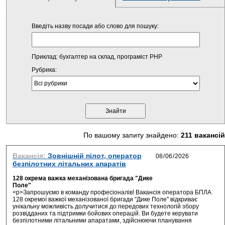
Введіть назву посади або слово для пошуку:
Приклад: бухгалтер на склад, програміст PHP
Рубрика:
По вашому запиту знайдено:
211 вакансій
Вакансія:
Зовнішній пілот, оператор
безпілотних літальних апаратів
128 окрема важка механізована бригада "Дике
Поле"
<p>Запрошуємо в команду професіоналів! Вакансія оператора БПЛА
128 окремої важкої механізованої бригади "Дике Поле" відкриває
унікальну можливість долучитися до передових технологій збору
розвідданих та підтримки бойових операцій. Ви будете керувати
безпілотними літальними апаратами, здійснюючи планування