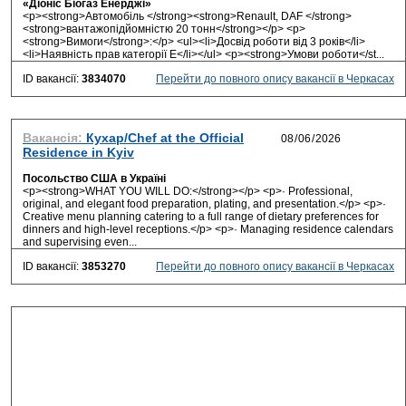
«Діоніс Біогаз Енерджі»
<p><strong>Автомобіль </strong><strong>Renault, DAF </strong>
<strong>вантажопідйомністю 20 тонн</strong></p> <p>
<strong>Вимоги</strong>:</p> <ul><li>Досвід роботи від 3 років</li>
<li>Наявність прав категорії Е</li></ul> <p><strong>Умови роботи</st...
ID вакансії:
3834070
Перейти до повного опису вакансії в Черкасах
Вакансія:
Кухар/Chef at the Official
Residence in Kyiv
Посольство США в Україні
<p><strong>WHAT YOU WILL DO:</strong></p> <p>· Professional,
original, and elegant food preparation, plating, and presentation.</p> <p>·
Creative menu planning catering to a full range of dietary preferences for
dinners and high-level receptions.</p> <p>· Managing residence calendars
and supervising even...
ID вакансії:
3853270
Перейти до повного опису вакансії в Черкасах