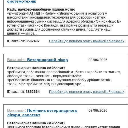
системотехнік
Radiy, науково-виробниче підприємство
<p><strong>ПАТ НВП «Radiy» </strong>є одним із новаторів у
використанні інноваційних технологій для розробки новітніх
інформаційно-керуючих систем для ядерних об'єктів.</p> <p>Якщо Ви
готові стати частиною Команди, яка прагне розвитку та інновацій,
докласти зусиль для досягнення спільних цілей, поділяєте наші
цінності — ми ра...
ID вакансії:
3582497
Перейти до повного опису вакансії в Черкасах
Вакансія:
Ветеринарний лікар
Ветеринарная клиника «Айболит»
<p>Вимоги, побажання: професіанолізм , бажання робити та вчитися,
любов до тварин, честність, порядочність</p>
<p>Обов'язки: Діагностика та лікування хробоб у дрібних затніх
тварин</p> <p>Умови: згідно з договором</p>...
ID вакансії:
3852664
Перейти до повного опису вакансії в Черкасах
Вакансія:
Помічник ветеринарного
лікаря, асистент
Ветеринарная клиника «Айболит»
<p>Вимоги допомога ветеринарному в лікувані дрібних хатніх тварин ,