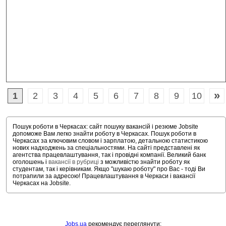
»
1
2
3
4
5
6
7
8
9
10
Пошук роботи в Черкасах: сайт пошуку вакансій і резюме Jobsite
допоможе Вам легко знайти роботу в Черкасах. Пошук роботи в
Черкасах за ключовим словом і зарплатою, детальною статистикою
нових надходжень за спеціальностями. На сайті представлені як
агентства працевлаштування, так і провідні компанії. Великий банк
оголошень і
вакансії в рубриці
з можливістю знайти роботу як
студентам, так і керівникам. Якщо "шукаю роботу" про Вас - тоді Ви
потрапили за адресою! Працевлаштування в Черкаси і вакансії
Черкасах на Jobsite.
Jobs.ua
рекомендує переглянути: