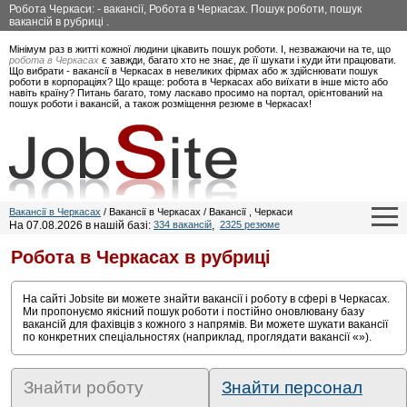
Робота Черкаси: - вакансії, Робота в Черкасах. Пошук роботи, пошук
вакансій в рубриці .
Мінімум раз в житті кожної людини цікавить пошук роботи. І, незважаючи на те, що
робота в Черкасах
є завжди, багато хто не знає, де її шукати і куди йти працювати.
Що вибрати - вакансії в Черкасах в невеликих фірмах або ж здійснювати пошук
роботи в корпораціях? Що краще: робота в Черкасах або виїхати в інше місто або
навіть країну? Питань багато, тому ласкаво просимо на портал, орієнтований на
пошук роботи і вакансій, а також розміщення резюме в Черкасах!
Вакансії в Черкасах
/ Вакансії в Черкасах / Вакансії , Черкаси
На 07.08.2026 в нашій базі:
334 вакансій
,
2325 резюме
Робота в Черкасах в рубриці
На сайті Jobsite ви можете знайти вакансії і роботу в сфері
в Черкасах.
Ми пропонуємо якісний пошук роботи і постійно оновлювану базу
вакансій для фахівців з кожного з напрямів. Ви можете шукати вакансії
по конкретних спеціальностях (наприклад, проглядати вакансії «»).
Знайти роботу
Знайти персонал