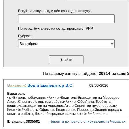
Введіть назву посади або слово для пошуку:
Приклад: бухгалтер на склад, програміст PHP
Рубрика:
По вашому запиту знайдено:
20314 вакансій
Вакансія:
Водій Експедитор В,С
Виватранс
<p>Вимоги, побажання: </p> <p>Водитель Экспедитор на Мерседес
Атего ,Спринтер с опытом работы</p> <p>Обов'язки: Требуется
водитель экспедитор на мерседес Атего Спринтер грузоперевозки
Киев <br />область, Офисные Квартирные Переезды.Знание города с
опытом работы, без<br /> вредных привычек.<br /></p> <p>...
ID вакансії:
3835581
Перейти до повного опису вакансії в Черкасах