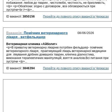
побажання: любов до тварин , чистолюбіє, честность, не бризливість,
</p> <p>Обов'язки: згідно с договором , все обговорюється при
зустрічи<br /></p>...
ID вакансії:
3850156
Перейти до повного опису вакансії в Черкасах
Вакансія:
Помічник ветеринарного
лікаря , ветфельдшер
Ветеринарная клиника «Айболит»
<p>В приватну ветеринарну лікарню потрібен фельдшер- помічник
ветерингарного лікаря, практикующий лікарь ветеринарної медицини
для лікування дрібних домашніх тварин, клінічна діагностика,
виконання терапевтичних маніпуляцій, взяття аналізів.Всі питання при
зустрічи </p>...
ID вакансії:
3846394
Перейти до повного опису вакансії в Черкасах