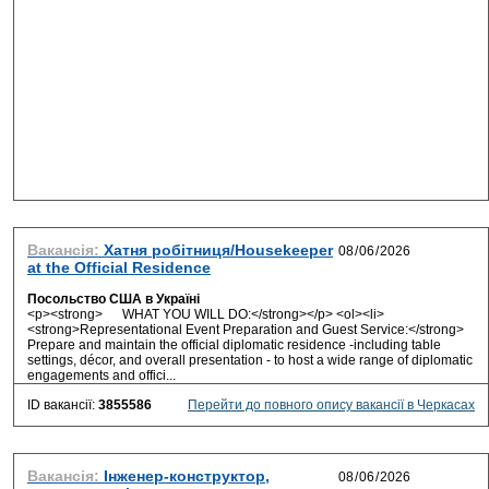
Вакансія:
Хатня робітниця/Housekeeper
at the Official Residence
Посольство США в Україні
<p><strong> WHAT YOU WILL DO:</strong></p> <ol><li>
<strong>Representational Event Preparation and Guest Service:</strong>
Prepare and maintain the official diplomatic residence -including table
settings, décor, and overall presentation - to host a wide range of diplomatic
engagements and offici...
ID вакансії:
3855586
Перейти до повного опису вакансії в Черкасах
Вакансія:
Інженер-конструктор,