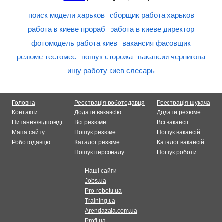
поиск модели харьков
сборщик работа харьков
работа в киеве прораб
работа в киеве директор
фотомодель работа киев
вакансия фасовщик
резюме тестомес
пошук сторожа
вакансии чернигова
ищу работу киев слесарь
Головна
Реестрація роботодавця
Реестрація шукача
Контакти
Додати вакансію
Додати резюме
Питання/відповіді
Всі резюме
Всі вакансії
Мапа сайту
Пошук резюме
Пошук вакансій
Роботодавцю
Каталог резюме
Каталог вакансій
Пошук персоналу
Пошук роботи
Наші сайти
Jobs.ua
Pro-robotu.ua
Training.ua
Arendazala.com.ua
Profi.ua