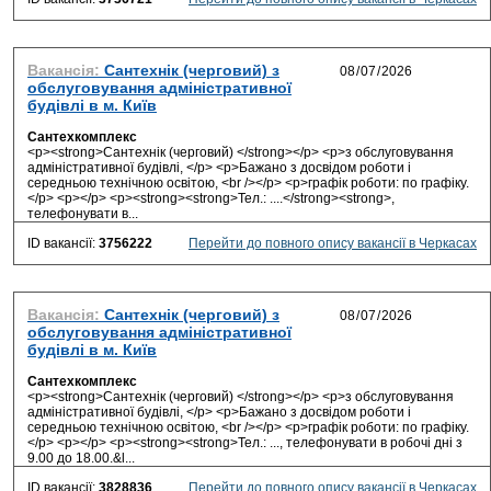
Вакансія:
Сантехнік (черговий) з
обслуговування адміністративної
будівлі в м. Київ
Сантехкомплекс
<p><strong>Сантехнік (черговий) </strong></p> <p>з обслуговування
адміністративної будівлі, </p> <p>Бажано з досвідом роботи і
середньою технічною освітою, <br /></p> <p>графік роботи: по графіку.
</p> <p></p> <p><strong><strong>Тел.: ....</strong><strong>,
телефонувати в...
ID вакансії:
3756222
Перейти до повного опису вакансії в Черкасах
Вакансія:
Сантехнік (черговий) з
обслуговування адміністративної
будівлі в м. Київ
Сантехкомплекс
<p><strong>Сантехнік (черговий) </strong></p> <p>з обслуговування
адміністративної будівлі, </p> <p>Бажано з досвідом роботи і
середньою технічною освітою, <br /></p> <p>графік роботи: по графіку.
</p> <p></p> <p><strong><strong>Тел.: ..., телефонувати в робочі дні з
9.00 до 18.00.&l...
ID вакансії:
3828836
Перейти до повного опису вакансії в Черкасах