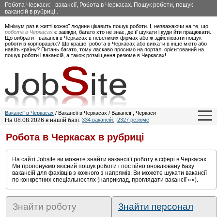
Робота Черкаси: - вакансії, Робота в Черкасах. Пошук роботи, пошук
вакансій в рубриці .
Мінімум раз в житті кожної людини цікавить пошук роботи. І, незважаючи на те, що
робота в Черкасах
є завжди, багато хто не знає, де її шукати і куди йти працювати.
Що вибрати - вакансії в Черкасах в невеликих фірмах або ж здійснювати пошук
роботи в корпораціях? Що краще: робота в Черкасах або виїхати в інше місто або
навіть країну? Питань багато, тому ласкаво просимо на портал, орієнтований на
пошук роботи і вакансій, а також розміщення резюме в Черкасах!
Вакансії в Черкасах
/ Вакансії в Черкасах / Вакансії , Черкаси
На 08.08.2026 в нашій базі:
334 вакансій
,
2327 резюме
Робота в Черкасах в рубриці
На сайті Jobsite ви можете знайти вакансії і роботу в сфері
в Черкасах.
Ми пропонуємо якісний пошук роботи і постійно оновлювану базу
вакансій для фахівців з кожного з напрямів. Ви можете шукати вакансії
по конкретних спеціальностях (наприклад, проглядати вакансії «»).
Знайти роботу
Знайти персонал