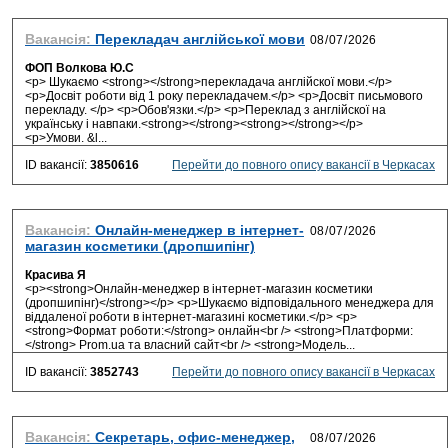
Вакансія:
Перекладач англійської мови
ФОП Волкова Ю.С
<p> Шукаємо <strong></strong>перекладача англійскої мови.</p>
<p>Досвіт роботи від 1 року перекладачем.</p> <p>Досвіт письмового
перекладу. </p> <p>Обов'язки.</p> <p>Переклад з англійскої на
українську і навпаки.<strong></strong><strong></strong></p>
<p>Умови. &l...
ID вакансії:
3850616
Перейти до повного опису вакансії в Черкасах
Вакансія:
Онлайн-менеджер в інтернет-
магазин косметики (дропшипінг)
Красива Я
<p><strong>Онлайн-менеджер в інтернет-магазин косметики
(дропшипінг)</strong></p> <p>Шукаємо відповідального менеджера для
віддаленої роботи в інтернет-магазині косметики.</p> <p>
<strong>Формат роботи:</strong> онлайн<br /> <strong>Платформи:
</strong> Prom.ua та власний сайт<br /> <strong>Модель...
ID вакансії:
3852743
Перейти до повного опису вакансії в Черкасах
Вакансія:
Секретарь, офис-менеджер,