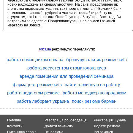
Черкасах за ключовим словом і зарплатою, детальною статистикою
нових надходжень за спеціальностями. На сайті представлені як
агентства працевлаштування, так і провідні компанії. Великий банк
оголошень і
вакансії в рубриці
з можливістю знайти роботу як
студентам, так і керівникам. Якщо "шукаю роботу" про Вас - тоді Ви
потрапили за адресою! Працевлаштування в Черкаси і вакансії
Черкасах на Jobsite.
Jobs.ua
рекомендує переглянути:
работа помощником повара
брошурувальник резюме київ
робота ассистентом стоматолога киев
аренда помещения для проведения семинара
фармацевт резюме київ
найти горничную на работу
работа педагогом резюме
работа менеджер по продажам
работа лаборант украина
поиск резюме бармен
Головна
Реестрація роботодавця
Реестрація шукача
Контакти
Додати вакансію
Додати резюме
Питання/відповіді
Всі резюме
Всі вакансії