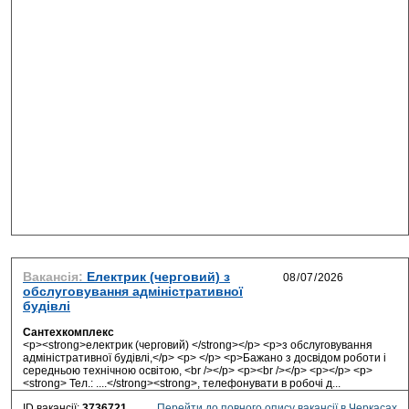
Вакансія:
Електрик (черговий) з
обслуговування адміністративної
будівлі
Сантехкомплекс
<p><strong>електрик (черговий) </strong></p> <p>з обслуговування
адміністративної будівлі,</p> <p> </p> <p>Бажано з досвідом роботи і
середньою технічною освітою, <br /></p> <p><br /></p> <p></p> <p>
<strong> Тел.: ....</strong><strong>, телефонувати в робочі д...
ID вакансії:
3736721
Перейти до повного опису вакансії в Черкасах