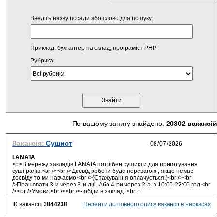
Введіть назву посади або слово для пошуку:
Приклад: бухгалтер на склад, програміст PHP
Рубрика:
По вашому запиту знайдено:
20302 вакансій
Вакансія:
Сушист
LANATA
<p>В мережу закладів LANATA потрібен сушисти для приготування
суші ролів:<br /><br />Досвід роботи буде перевагою , якщо немає
досвіду то ми навчаємо.<br />(Стажування оплачується.)<br /><br
/>Працювати 3-и через 3-и дні. Або 4-ри через 2-а з 10:00-22:00 год.<br
/><br />Умови:<br /><br />- обіди в закладі <br ...
ID вакансії:
3844238
Перейти до повного опису вакансії в Черкасах