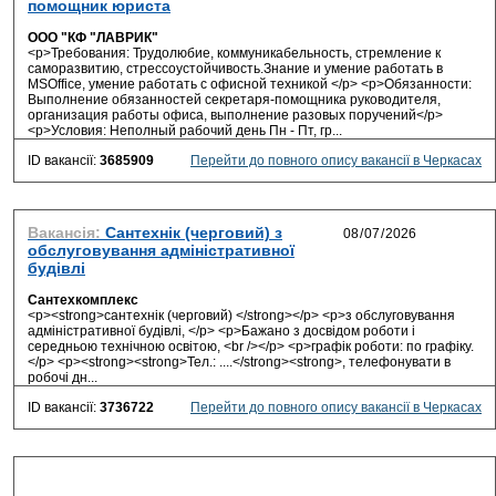
помощник юриста
ООО "КФ "ЛАВРИК"
<p>Требования: Трудолюбие, коммуникабельность, стремление к
саморазвитию, стрессоустойчивость.Знание и умение работать в
MSOffice, умение работать с офисной техникой </p> <p>Обязанности:
Выполнение обязанностей секретаря-помощника руководителя,
организация работы офиса, выполнение разовых поручений</p>
<p>Условия: Неполный рабочий день Пн - Пт, гр...
ID вакансії:
3685909
Перейти до повного опису вакансії в Черкасах
Вакансія:
Сантехнік (черговий) з
обслуговування адміністративної
будівлі
Сантехкомплекс
<p><strong>сантехнік (черговий) </strong></p> <p>з обслуговування
адміністративної будівлі, </p> <p>Бажано з досвідом роботи і
середньою технічною освітою, <br /></p> <p>графік роботи: по графіку.
</p> <p><strong><strong>Тел.: ....</strong><strong>, телефонувати в
робочі дн...
ID вакансії:
3736722
Перейти до повного опису вакансії в Черкасах