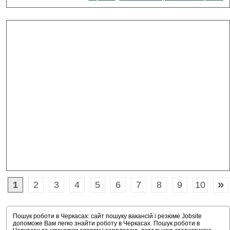
»
1
2
3
4
5
6
7
8
9
10
Пошук роботи в Черкасах: сайт пошуку вакансій і резюме Jobsite
допоможе Вам легко знайти роботу в Черкасах. Пошук роботи в