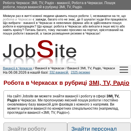
Робота Черкаси: ЗМІ, TV, Радіо - вакансії, Робота в Черкасах. Пошук
роботи, пошук вакансій в рубриці ЗМІ, TV, Радіо.
Мінімум раз в житті кожної людини цікавить пошук роботи. І, незважаючи на те, що
робота в Черкасах
є завжди, багато хто не знає, де її шукати і куди йти працювати.
Що вибрати - вакансії в Черкасах в невеликих фірмах або ж здійснювати пошук
роботи в корпораціях? Що краще: робота в Черкасах або виїхати в інше місто або
навіть країну? Питань багато, тому ласкаво просимо на портал, орієнтований на
пошук роботи і вакансій, а також розміщення резюме в Черкасах!
Вакансії в Черкасах
/ Вакансії в Черкасах / Вакансії ЗМІ, TV, Радіо, Черкаси
На 06.08.2026 в нашій базі:
332 вакансій
,
2325 резюме
Робота в Черкасах в рубриці
ЗМІ, TV, Радіо
На сайті Jobsite ви можете знайти вакансії і роботу в сфері
ЗМІ, TV,
Радіо
в Черкасах. Ми пропонуємо якісний пошук роботи і постійно
оновлювану базу вакансій для фахівців з кожного з напрямів. Ви
можете шукати вакансії по конкретних спеціальностях (наприклад,
проглядати вакансії «ЗМІ, TV, Радіо»).
Знайти роботу
Знайти персонал