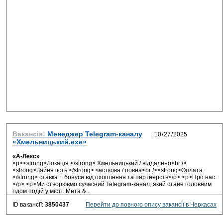
Вакансія:
Менеджер Telegram-каналу
«Хмельницький.exe»
«А-Лекс»
<p><strong>Локація:</strong> Хмельницький / віддалено<br />
<strong>Зайнятість:</strong> часткова / повна<br /><strong>Оплата:
</strong> ставка + бонуси від охоплення та партнерств</p> <p>Про нас:
</p> <p>Ми створюємо сучасний Telegram-канал, який стане головним
гідом подій у місті. Мета &...
ID вакансії:
3850437
Перейти до повного опису вакансії в Черкасах