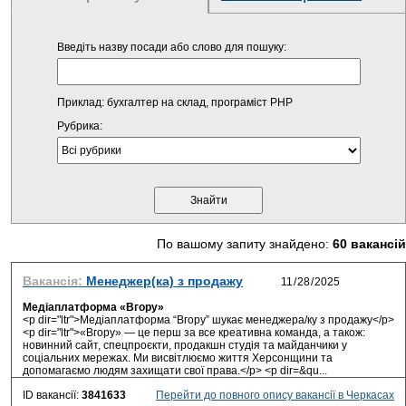
Введіть назву посади або слово для пошуку:
Приклад: бухгалтер на склад, програміст PHP
Рубрика:
По вашому запиту знайдено:
60 вакансій
Вакансія:
Менеджер(ка) з продажу
Медіаплатформа «Вгору»
<p dir="ltr">Медіаплатформа “Вгору” шукає менеджера/ку з продажу</p>
<p dir="ltr">«Вгору» — це перш за все креативна команда, а також:
новинний сайт, спецпроєкти, продакшн студія та майданчики у
соціальних мережах. Ми висвітлюємо життя Херсонщини та
допомагаємо людям захищати свої права.</p> <p dir=&qu...
ID вакансії:
3841633
Перейти до повного опису вакансії в Черкасах