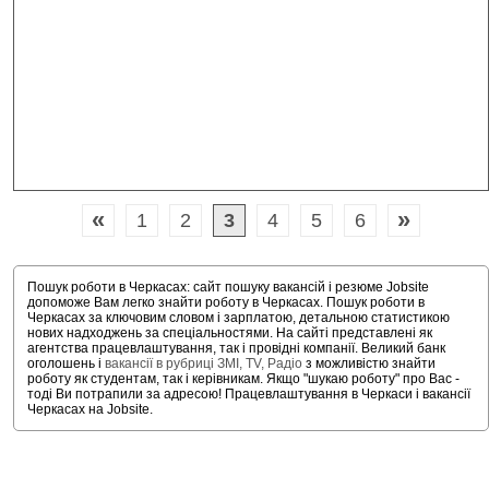
«
»
1
2
3
4
5
6
Пошук роботи в Черкасах: сайт пошуку вакансій і резюме Jobsite
допоможе Вам легко знайти роботу в Черкасах. Пошук роботи в
Черкасах за ключовим словом і зарплатою, детальною статистикою
нових надходжень за спеціальностями. На сайті представлені як
агентства працевлаштування, так і провідні компанії. Великий банк
оголошень і
вакансії в рубриці ЗМІ, TV, Радіо
з можливістю знайти
роботу як студентам, так і керівникам. Якщо "шукаю роботу" про Вас -
тоді Ви потрапили за адресою! Працевлаштування в Черкаси і вакансії
Черкасах на Jobsite.