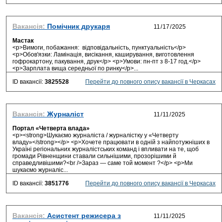
Вакансія:
Помічник друкаря
Мастак
<p>Вимоги, побажання: відповідальність, пунктуальність</p>
<p>Обов'язки: Ламінація, висікання, каширування, виготовлення
гофрокартону, пакування, друк</p> <p>Умови: пн-пт з 8-17 год.</p>
<p>Зарплата вища середньої по ринку</p>...
ID вакансії:
3825528
Перейти до повного опису вакансії в Черкасах
Вакансія:
Журналіст
Портал «Четверта влада»
<p><strong>Шукаємо журналіста / журналістку у «Четверту
владу»</strong></p> <p>Хочете працювати в одній з найпотужніших в
Україні регіональних журналістських команд і впливати на те, щоб
громади Рівненщини ставали сильнішими, прозорішими й
справедливішими?<br />Зараз — саме той момент ?</p> <p>Ми
шукаємо журналіс...
ID вакансії:
3851776
Перейти до повного опису вакансії в Черкасах
Вакансія:
Асистент режисера з