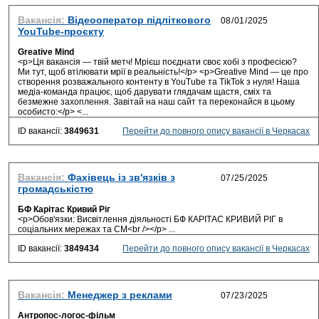
Вакансія:
Відеооператор підліткового
YouTube-проєкту
Greative Mind
<p>Ця вакансія — твій метч! Мрієш поєднати своє хобі з професією?
Ми тут, щоб втілювати мрії в реальність!</p> <p>Greative Mind — це про
створення розважального контенту в YouTube та TikTok з нуля! Наша
медіа-команда працює, щоб дарувати глядачам щастя, сміх та
безмежне захоплення. Завітай на наш сайт та переконайся в цьому
особисто:</p> <...
ID вакансії:
3849631
Перейти до повного опису вакансії в Черкасах
Вакансія:
Фахівець із зв'язків з
громадськістю
БФ Карітас Кривий Ріг
<p>Обов'язки: Висвітлення діяльності БФ КАРІТАС КРИВИЙ РІГ в
соціальних мережах та СМ<br /></p> ...
ID вакансії:
3849434
Перейти до повного опису вакансії в Черкасах
Вакансія:
Менеджер з реклами
Антропос-логос-фільм