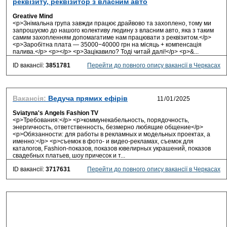
реквізиту, реквізитор з власним авто
Greative Mind
<p>Знімальна група завжди працює драйвово та захоплено, тому ми
запрошуємо до нашого колективу людину з власним авто, яка з таким
самим захопленням допомагатиме нам працювати з реквізитом.</p>
<p>Заробітна плата — 35000−40000 грн на місяць + компенсація
палива.</p> <p></p> <p>Зацікавило? Тоді читай далі!</p> <p>&...
ID вакансії:
3851781
Перейти до повного опису вакансії в Черкасах
Вакансія:
Ведуча прямих ефірів
Sviatyna's Angels Fashion TV
<p>Требования:</p> <p>коммунекабельность, порядочность,
энергичность, ответственность, безмерно любящие общение</p>
<p>Обязанности: для работы в рекламных и модельных проектах, а
именно:</p> <p>съемок в фото- и видео-рекламах, съемок для
каталогов, Fashion-показов, показов ювелирных украшений, показов
свадебных платьев, шоу причесок и т...
ID вакансії:
3717631
Перейти до повного опису вакансії в Черкасах