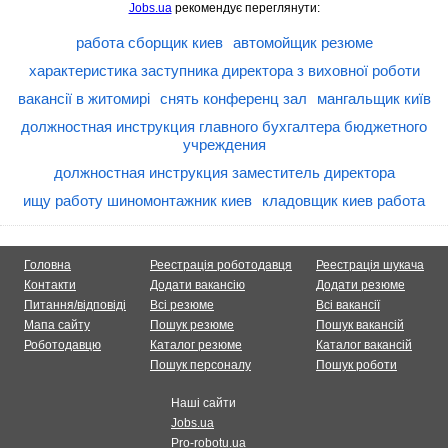
Jobs.ua
рекомендує переглянути:
работа сборщик киев
автомойщик резюме
характеристика заступника директора з виховної роботи
вакансії в житомирі
снять конференц зал
мангальщик київ
должностная инструкция главного бухгалтера бюджетного
учреждения
должностная инструкция заместитель директора
ищу работу шиномонтажник киев
кладовщик киев работа
Головна
Реестрація роботодавця
Реестрація шукача
Контакти
Додати вакансію
Додати резюме
Питання/відповіді
Всі резюме
Всі вакансії
Мапа сайту
Пошук резюме
Пошук вакансій
Роботодавцю
Каталог резюме
Каталог вакансій
Пошук персоналу
Пошук роботи
Наші сайти
Jobs.ua
Pro-robotu.ua