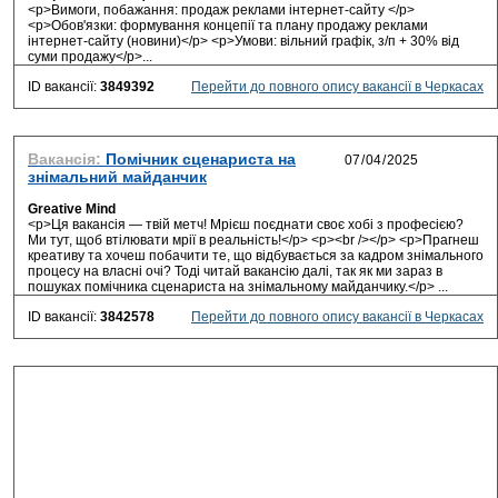
<p>Вимоги, побажання: продаж реклами інтернет-сайту </p>
<p>Обов'язки: формування концепії та плану продажу реклами
інтернет-сайту (новини)</p> <p>Умови: вільний графік, з/п + 30% від
суми продажу</p>...
ID вакансії:
3849392
Перейти до повного опису вакансії в Черкасах
Вакансія:
Помічник сценариста на
знімальний майданчик
Greative Mind
<p>Ця вакансія — твій метч! Мрієш поєднати своє хобі з професією?
Ми тут, щоб втілювати мрії в реальність!</p> <p><br /></p> <p>Прагнеш
креативу та хочеш побачити те, що відбувається за кадром знімального
процесу на власні очі? Тоді читай вакансію далі, так як ми зараз в
пошуках помічника сценариста на знімальному майданчику.</p> ...
ID вакансії:
3842578
Перейти до повного опису вакансії в Черкасах