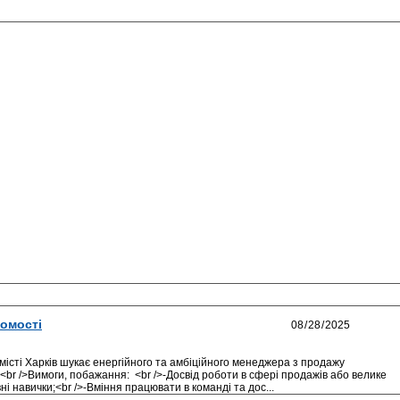
омості
істі Харків шукає енергійного та амбіційного менеджера з продажу
><br />Вимоги, побажання: <br />-Досвід роботи в сфері продажів або велике
ні навички;<br />-Вміння працювати в команді та дос...