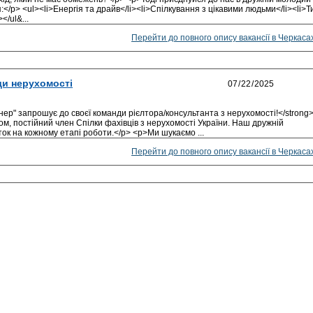
</p> <ul><li>Енергія та драйв</li><li>Спілкування з цікавими людьми</li><li>Т
</ul&...
Перейти до повного опису вакансії в Черкаса
и нерухомості
нер" запрошує до своєї команди рієлтора/консультанта з нерухомості!</strong
м, постійний член Спілки фахівців з нерухомості України. Наш дружній
ок на кожному етапі роботи.</p> <p>Ми шукаємо ...
Перейти до повного опису вакансії в Черкаса