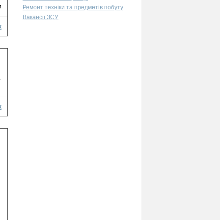
и
Ремонт техніки та предметів побуту
Вакансії ЗСУ
х
>
х