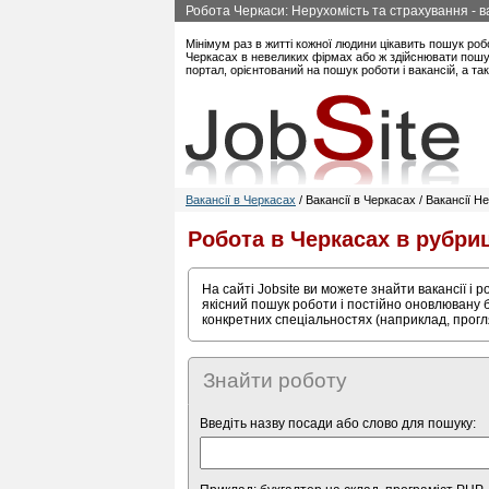
Робота Черкаси: Нерухомість та страхування - ва
Мінімум раз в житті кожної людини цікавить пошук роб
Черкасах в невеликих фірмах або ж здійснювати пошук
портал, орієнтований на пошук роботи і вакансій, а т
Вакансії в Черкасах
/ Вакансії в Черкасах / Вакансії 
Робота в Черкасах в рубри
На сайті Jobsite ви можете знайти вакансії і 
якісний пошук роботи і постійно оновлювану б
конкретних спеціальностях (наприклад, прогл
Знайти роботу
Введіть назву посади або слово для пошуку: