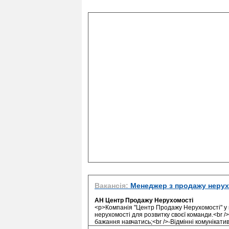
Вакансія:
Менеджер з продажу нерух
АН Центр Продажу Нерухомості
<p>Компанія "Центр Продажу Нерухомості" у м
нерухомості для розвитку своєї команди.<br /
бажання навчатись;<br />-Відмінні комунікатив