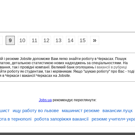
»
9
10
11
12
13
14
15
ій і резюме Jobsite допоможе Вам легко знайти роботу в Черкасах. Пошук
платою, детальною статистикою нових надходжень за спеціальностями. На
ання, так і провідні компанії. Великий банк оголошень і
вакансії в рубриці
ти роботу як студентам, так і керівникам. Якщо "шукаю роботу" про Вас - тоді
 Черкаси і вакансії Черкасах на Jobsite.
Jobs.ua
рекомендує переглянути:
шист
ищу работу во львове
машинист резюме
вакансии луцк
ота в тернополі
робота запоріжжя вакансії
резюме учител¤ укр