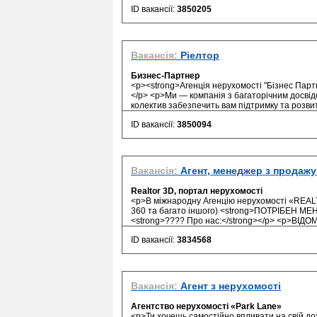
ID вакансії:
3850205
Вакансія:
Ріелтор
Бизнес-Партнер
<p><strong>Агенція нерухомості "Бізнес Парт
</p> <p>Ми — компанія з багаторічним досвідо
колектив забезпечить вам підтримку та розвит
ID вакансії:
3850094
Вакансія:
Агент, менеджер з продажу 
Realtor 3D, портал нерухомості
<p>В міжнародну Агенцію нерухомості «REALT
360 та багато іншого) <strong>ПОТРІБЕН 
<strong>??‍?? Про нас:</strong></p> <p>ВІДОМ
ID вакансії:
3834568
Вакансія:
Агент з нерухомості
Агентство нерухомості «Park Lane»
<p>Ти хочешь самостійно впливати на свій до