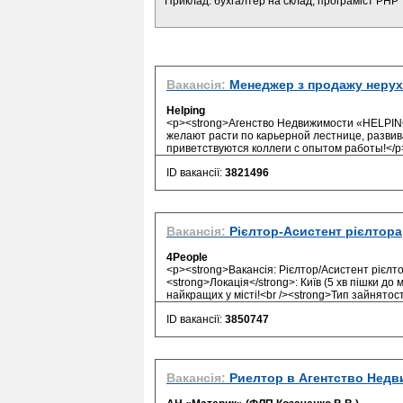
Приклад: бухгалтер на склад, програміст PHP
Вакансія:
Менеджер з продажу нерух
Helping
<p><strong>Агенство Недвижимости «HELPING
желают расти по карьерной лестнице, разви
приветствуются коллеги с опытом работы!</p>
ID вакансії:
3821496
Вакансія:
Рієлтор-Асистент рієлтора
4People
<p><strong>Вакансія: Рієлтор/Асистент рієлтора
<strong>Локація</strong>: Київ (5 хв пішки до
найкращих у місті!<br /><strong>Тип зайнятості
ID вакансії:
3850747
Вакансія:
Риелтор в Агентство Нед