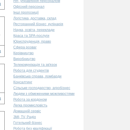
HR, управління персоналом
х
Офісний персонал
Інші пропозиції
Логістика, доставка, склад
Ресторанний бізнес, кулінарія
Наука, освіта, переклади
>
Краса та SPA-послуги
Юриспруденція, право
Сфера розваг
х
Керівництво
Виробництво
Телекомунікація та зв'язок
Робота для студентів
Банківська справа, ломбарди
Консалтинг
Сільське господарство, агробізнес
Людям з обмеженими можливостями
х
Робота за кордоном
Легка промисловість
Домашній сервіс
ЗМІ, TV, Радіо
Готельний бізнес
Робота без кваліфікації