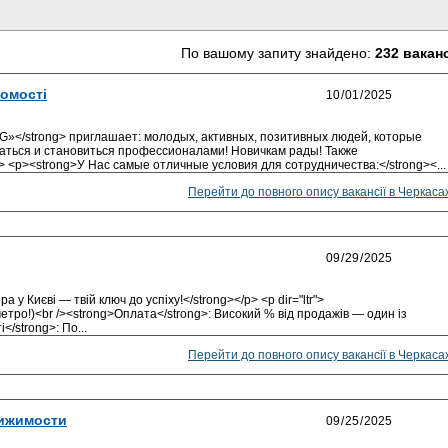
По вашому запиту знайдено:
232 вакан
омості
»</strong> приглашает: молодых, активных, позитивных людей, которые
ваться и становиться профессионалами! Новичкам рады! Также
 <p><strong>У Нас самые отличные условия для сотрудничества:</strong><...
Перейти до повного опису вакансії в Черкаса
 у Києві — твій ключ до успіху!</strong></p> <p dir="ltr">
 метро!)<br /><strong>Оплата</strong>: Високий % від продажів — один із
</strong>: По...
Перейти до повного опису вакансії в Черкаса
вижимости