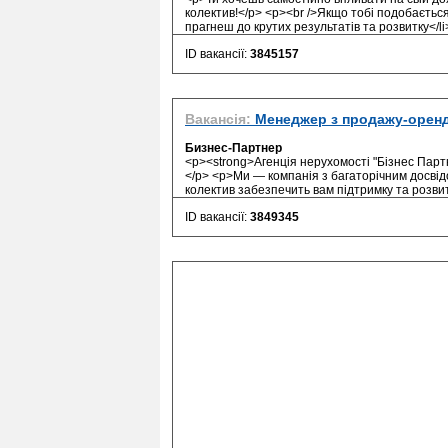
колектив!</p> <p><br />Якщо тобі подобається:
прагнеш до крутих результатів та розвитку</li>
ID вакансії:
3845157
Вакансія:
Менеджер з продажу-оренд
Бизнес-Партнер
<p><strong>Агенція нерухомості "Бізнес Парт
</p> <p>Ми — компанія з багаторічним досвідо
колектив забезпечить вам підтримку та розвит
ID вакансії:
3849345