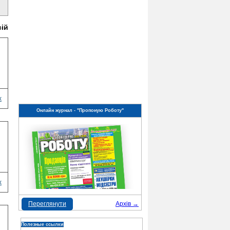
сій
х
Онлайн журнал - "Пропоную Роботу"
х
Переглянути
Архів →
Полезные ссылки