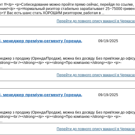
т !!!</p> <p>Собеседование можно пройти прямо сейчас, перейдя по ссылке,
ение!</p> <p>Нормальный риэлтор стабильно зарабатывает 25−75000 гривен
p>У Вас есть шанс стать ХОРОШИМ риэлтором, работая в ...
Перейти до повного опису вакансії в Черкаса
і, менеджер преміум-сегменту (оренда,
енеджер з продажу (Оренда/Продаж), можна без досвіду. Без прив'язки до офісу
><strong><br /></strong></p> <p><strong>Про компанію:</strong></p> <p>-
..
Перейти до повного опису вакансії в Черкаса
і, менеджер преміум-сегменту (оренда,
енеджер з продажу (Оренда/Продаж), можна без досвіду. Без прив'язки до офісу
><strong><br /></strong></p> <p><strong>Про компанію:</strong></p> <p>-
..
Перейти до повного опису вакансії в Черкаса