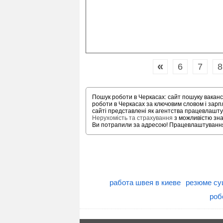
«
6
7
8
Пошук роботи в Черкасах: сайт пошуку ваканс
роботи в Черкасах за ключовим словом і зар
сайті представлені як агентства працевлаштув
Нерухомість та страхування
з можливістю знай
Ви потрапили за адресою! Працевлаштування в
работа швея в киеве
резюме су
роб