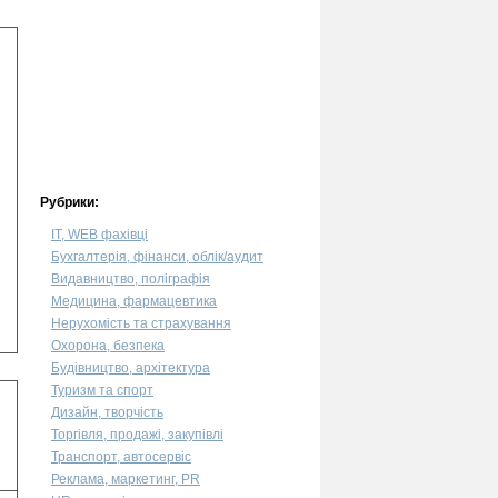
Рубрики:
IT, WEB фахівці
Бухгалтерія, фінанси, облік/аудит
Видавництво, поліграфія
Медицина, фармацевтика
Нерухомість та страхування
Охорона, безпека
Будівництво, архітектура
Туризм та спорт
Дизайн, творчість
Торгівля, продажі, закупівлі
Транспорт, автосервіс
Реклама, маркетинг, PR