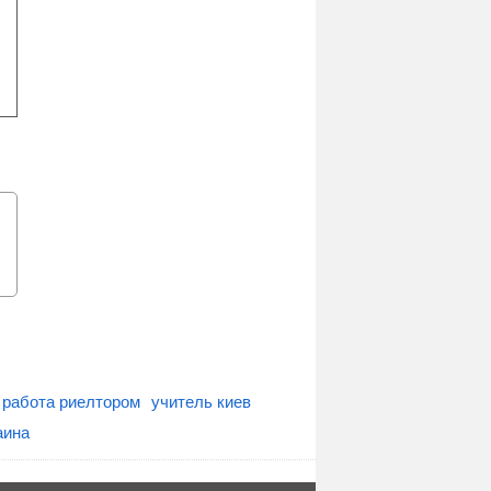
работа риелтором
учитель киев
аина