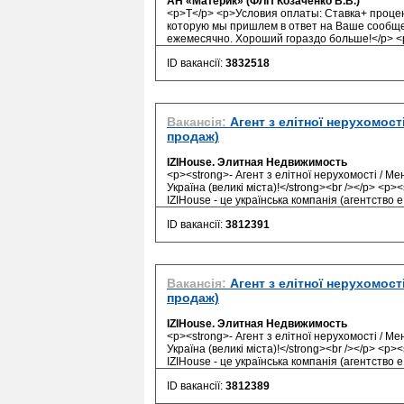
АН «Материк» (ФЛП Козаченко В.В.)
<p>Т</p> <p>Условия оплаты: Ставка+ процен
которую мы пришлем в ответ на Ваше сообщ
ежемесячно. Хороший гораздо больше!</p> <
ID вакансії:
3832518
Вакансія:
Агент з елітної нерухомост
продаж)
IZIHouse. Элитная Недвижимость
<p><strong>- Агент з елітної нерухомості / М
Україна (великі міста)!</strong><br /></p> <p
IZIHouse - це українська компанія (агентство е.
ID вакансії:
3812391
Вакансія:
Агент з елітної нерухомост
продаж)
IZIHouse. Элитная Недвижимость
<p><strong>- Агент з елітної нерухомості / М
Україна (великі міста)!</strong><br /></p> <p
IZIHouse - це українська компанія (агентство е.
ID вакансії:
3812389