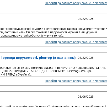
Перейти до повного опису вакансії в Черкаса
нер" запрошує до своєї команди рієлтора/консультанта з нерухомості!</strong
м, постійний член Спілки фахівців з нерухомості України. Наш дружній
ок на кожному етапі роботи.</p> <p><strong&...
Перейти до повного опису вакансії в Черкаса
і оренди нерухомості, рієлтор (з навчанням)
OR3D» (де всі об'єкти можливо відвідати ВІРТУАЛЬНО + відеоролики, ОГЛЯД
МЕНЕДЖЕР З ПРОДАЖУ ТА ОРЕНДИ НЕРУХОМОСТІ!</strong></p> <p>
ИЙ БРЕНД в Україні &...
Перейти до повного опису вакансії в Черкаса
хід, який не має обмежень?</p> <p>Тоді приєднуйся до нас в дружній молодий