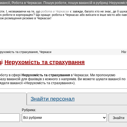
кансії, Робота в Черкасах. Пошук роботи, пошук вакансій в рубриці Нерухоміс
оти. І, незважаючи на те, що
робота в Черкасах
є завжди, багато хто не знає, де її шук
 роботи в корпораціях? Що краще: робота в Черкасах або виїхати в інше місто або нав
акож розміщення резюме в Черкасах!
На 
Нерухомість та страхування, Черкаси
ці
Нерухомість та страхування
роботу в сфері
Нерухомість та страхування
в Черкасах. Ми пропонуємо
азу вакансій для фахівців з кожного з напрямів. Ви можете шукати вакансії по
ядати вакансії «Нерухомість та страхування»).
Знайти персонал
Рубрика: