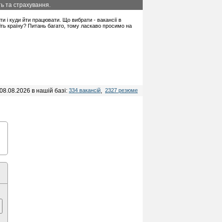
ть та страхування.
ати і куди йти працювати. Що вибрати - вакансії в
іть країну? Питань багато, тому ласкаво просимо на
08.08.2026 в нашій базі:
334 вакансій
,
2327 резюме