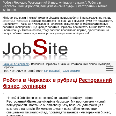
Робота Черкаси: Ресторанний бізнес, кулінарія - вакансії, Робота в
Черкасах. Пошук роботи, пошук вакансій в рубриці Ресторанний бізнес,
кулінарія.
Мінімум раз в житті кожної людини цікавить пошук роботи. І, незважаючи на те, що
робота в Черкасах
є завжди, багато хто не знає, де її шукати і куди йти працювати.
Що вибрати - вакансії в Черкасах в невеликих фірмах або ж здійснювати пошук
роботи в корпораціях? Що краще: робота в Черкасах або виїхати в інше місто або
навіть країну? Питань багато, тому ласкаво просимо на портал, орієнтований на
пошук роботи і вакансій, а також розміщення резюме в Черкасах!
Вакансії в Черкасах
/ Вакансії в Черкасах / Вакансії Ресторанний бізнес, кулінарія,
Черкаси
На 07.08.2026 в нашій базі:
334 вакансій
,
2325 резюме
Робота в Черкасах в рубриці
Ресторанний
бізнес, кулінарія
На сайті Jobsite ви можете знайти вакансії і роботу в сфері
Ресторанний бізнес, кулінарія
в Черкасах. Ми пропонуємо якісний
пошук роботи і постійно оновлювану базу вакансій для фахівців з
кожного з напрямів. Ви можете шукати вакансії по конкретних
спеціальностях (наприклад, проглядати вакансії «Ресторанний бізнес,