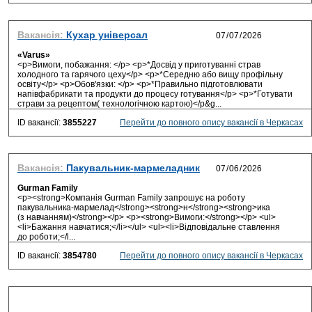
Вакансія:
Кухар універсал
«Varus»
<p>Вимоги, побажання: </p> <p>*Досвід у приготуванні страв
холодного та гарячого цеху</p> <p>*Середню або вищу профільну
освіту</p> <p>Обов'язки: </p> <p>*Правильно підготовлювати
напівфабрикати та продукти до процесу готування</p> <p>*Готувати
страви за рецептом( технологічною картою)</p&g...
ID вакансії:
3855227
Перейти до повного опису вакансії в Черкасах
Вакансія:
Пакувальник-мармеладник
Gurman Family
<p><strong>Компанія Gurman Family запрошує на роботу
пакувальника-мармелад</strong><strong>н</strong><strong>ика
(з навчанням)</strong></p> <p><strong>Вимоги:</strong></p> <ul>
<li>Бажання навчатися;</li></ul> <ul><li>Відповідальне ставлення
до роботи;</l...
ID вакансії:
3854780
Перейти до повного опису вакансії в Черкасах