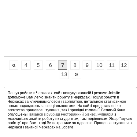
«
4
5
6
7
8
9
10
11
12
»
13
Пошук роботи в Черкасах: сайт пошуку вакансій і резюме Jobsite
допоможе Вам легко знайти роботу в Черкасах. Пошук роботи в
Черкасах за ключовим словом і зарплатою, детальною статистикою
нових надходжень за спеціальностями. На сайті представлені як
агентства працевлаштування, так і провідні компанії. Великий банк
оголошень і
вакансії в рубриці Ресторанний бізнес, кулінарія
з
можливістю знайти роботу як студентам, так і керівникам. Якщо "шукаю
роботу" про Вас - тоді Ви потрапили за адресою! Працевлаштування в
Черкаси і вакансії Черкасах на Jobsite.