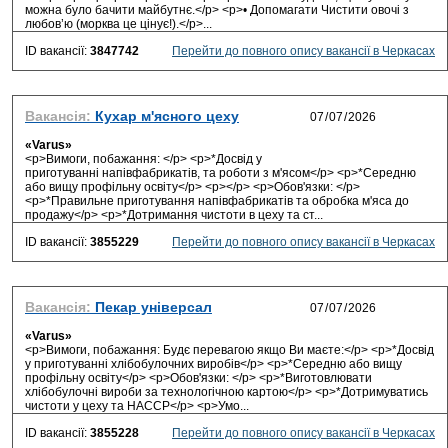
можна було бачити майбутнє.</p> <p>• Допомагати Чистити овочі з
любов’ю (морква це цінує!).</p>...
ID вакансії:
3847742
Перейти до повного опису вакансії в Черкасах
Вакансія:
Кухар м'ясного цеху
«Varus»
<p>Вимоги, побажання: </p> <p>*Досвід у
приготуванні напівфабрикатів, та роботи з м'ясом</p> <p>*Середню
або вищу профільну освіту</p> <p></p> <p>Обов'язки: </p>
<p>*Правильне приготування напівфабрикатів та обробка м'яса до
продажу</p> <p>*Дотримання чистоти в цеху та ст...
ID вакансії:
3855229
Перейти до повного опису вакансії в Черкасах
Вакансія:
Пекар універсал
«Varus»
<p>Вимоги, побажання: Будє перевагою якщо Ви маєте:</p> <p>*Досвід
у приготуванні хлібобулочних виробів</p> <p>*Середню або вищу
профільну освіту</p> <p>Обов'язки: </p> <p>*Виготовлювати
хлібобулочні вироби за технологічною картою</p> <p>*Дотримуватись
чистоти у цеху та НАССР</p> <p>Умо...
ID вакансії:
3855228
Перейти до повного опису вакансії в Черкасах