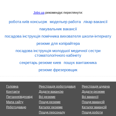
Jobs.ua
рекомендує переглянути:
робота київ консьєрж
модельер работа
лікар вакансії
пакувальник вакансії
посадова інструкція помічника вихователя школи-інтернату
резюме для копірайтера
посадова інструкція молодшої медичної сестри
стоматологічного кабінету
секретарь резюме киев
пошук вантажника
резюме фрезеровщик
Головна
Реестрація роботодавця
Реестрація шукача
Контакти
Додати вакансію
Додати резюме
Питання/відповіді
Всі резюме
Всі вакансії
Мапа сайту
Пошук резюме
Пошук вакансій
Роботодавцю
Каталог резюме
Каталог вакансій
Пошук персоналу
Пошук роботи