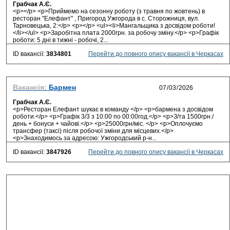
Грабчак А.Є.
<p></p> <p>Приймемо на сезонну роботу (з травня по жовтень) в
ресторан "Елефант" , Пригород Ужгорода в с. Сторожниця, вул.
Тарновецька, 2:</p> <p></p> <ul><li>Мангальщика з досвідом роботи!
</li></ul> <p>Заробітна плата 2000грн. за робочу зміну.</p> <p>Графік
роботи: 5 дні в тижні - робочі, 2...
ID вакансії:
3834801
Перейти до повного опису вакансії в Черкасах
Вакансія:
Бармен
Грабчак А.Є.
<p>Ресторан Елефант шукає в команду </p> <p>бармена з досвідом
роботи.</p> <p>Графік 3/3 з 10:00 по 00:00год.</p> <p>З/та 1500грн./
день + бонуси + чайові.</p> <p>25000грн/міс. </p> <p>Оплочуємо
трансфер (таксі) після робочої зміни для місцевих.</p>
<p>Знаходимось за адресою: Ужгородський р-н...
ID вакансії:
3847926
Перейти до повного опису вакансії в Черкасах