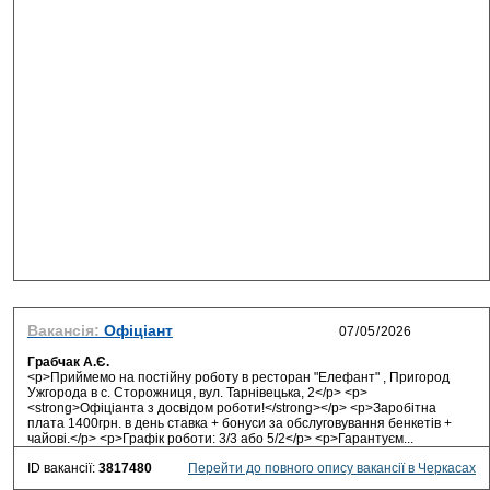
Вакансія:
Офіціант
Грабчак А.Є.
<p>Приймемо на постійну роботу в ресторан "Елефант" , Пригород
Ужгорода в с. Сторожниця, вул. Тарнівецька, 2</p> <p>
<strong>Офіціанта з досвідом роботи!</strong></p> <p>Заробітна
плата 1400грн. в день ставка + бонуси за обслуговування бенкетів +
чайові.</p> <p>Графік роботи: 3/3 або 5/2</p> <p>Гарантуєм...
ID вакансії:
3817480
Перейти до повного опису вакансії в Черкасах