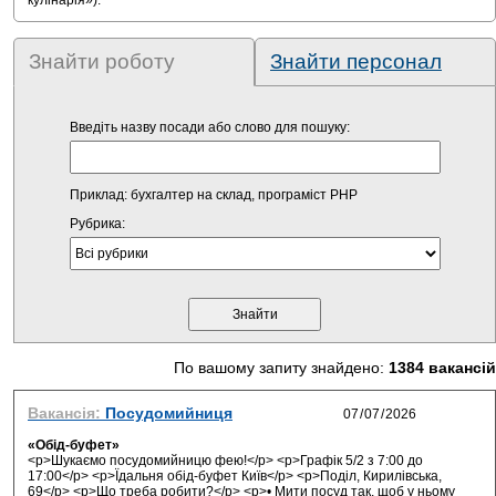
кулінарія»).
Знайти роботу
Знайти персонал
Введіть назву посади або слово для пошуку:
Приклад: бухгалтер на склад, програміст PHP
Рубрика:
По вашому запиту знайдено:
1384 вакансій
Вакансія:
Посудомийниця
«Обід-буфет»
<p>Шукаємо посудомийницю фею!</p> <p>Графік 5/2 з 7:00 до
17:00</p> <p>Їдальня обід-буфет Київ</p> <p>Поділ, Кирилівська,
69</p> <p>Що треба робити?</p> <p>• Мити посуд так, щоб у ньому