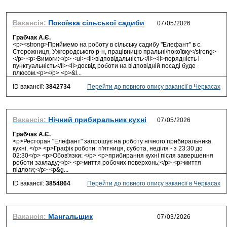
Вакансія:
Покоївка сільської садиби
Грабчак А.Є.
<p><strong>Приймемо на роботу в сільську садибу "Елефант" в с.
Сторожниця, Ужгородського р-н, працівницю пральні/покоївку</strong>
</p> <p>Вимоги:</p> <ul><li>відповідальність</li><li>порядність і
пунктуальність</li><li>досвід роботи на відповідній посаді буде
плюсом.<p></p> <p>&l...
ID вакансії:
3842734
Перейти до повного опису вакансії в Черкасах
Вакансія:
Нічний прибиральник кухні
Грабчак А.Є.
<p>Ресторан "Елефант" запрошує на роботу нічного прибиральника
кухні. </p> <p>Графік роботи: п'ятниця, субота, неділя - з 23:30 до
02:30</p> <p>Обов'язки: </p> <p>прибирання кухні після завершення
роботи закладу;</p> <p>миття робочих поверхонь;</p> <p>миття
підлоги;</p> <p&g...
ID вакансії:
3854864
Перейти до повного опису вакансії в Черкасах
Вакансія:
Мангальщик