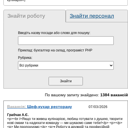
кулінарія»).
Знайти роботу
Знайти персонал
Введіть назву посади або слово для пошуку:
Приклад: бухгалтер на склад, програміст PHP
Рубрика:
По вашому запиту знайдено:
1384 вакансій
Вакансія:
Шеф-кухар ресторану
Грабчак А.Є.
<p><br />Якщо ти живеш кулінарією, любиш готувати з душею, творити
нові смаки та надихати команду — ми шукаємо саме тебе!</p> <p></p>
<p> Ми пропонуємо:</p> <p>• Роботу в дружній та професійній