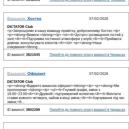
Вакансія:
Хостес
DICTATOR Club
<p>Запрошуємо в нашу команду привітну, доброзичливу Хостес.</p>
<p><strong>Вимоги:</strong></p> <ol><li>Зустріч і розміщення гостей у
залі;</li><li>Підтримка гостинної атмосфери у клубі;</li><li>Приймати
дзвінки, консультувати клієнтів.</li></ol> <p><strong>Наші
очікування</strong...
ID вакансії:
3821045
Перейти до повного опису вакансії в Черкасах
Вакансія:
Офіціант
DICTATOR Club
<p><strong>Відкрито вакансію офіціант</strong></p> <p><strong>Ми
пропонуємо:</strong></p> <ul><li>Гнучкий графік, зміни з
18:00−23:00</li><li>Дружній і підтримуючий колектив;</li><li>Виплати
ставки кожного четверга, чайові в кінці зміни;</li><li>Харчування під час
зміни;</li...
ID вакансії:
3802289
Перейти до повного опису вакансії в Черкасах