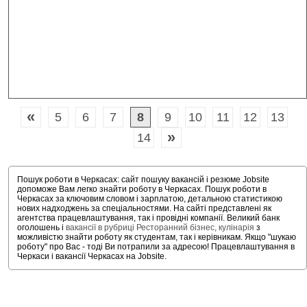
«
5
6
7
8
9
10
11
12
13
»
14
Пошук роботи в Черкасах: сайт пошуку вакансій і резюме Jobsite
допоможе Вам легко знайти роботу в Черкасах. Пошук роботи в
Черкасах за ключовим словом і зарплатою, детальною статистикою
нових надходжень за спеціальностями. На сайті представлені як
агентства працевлаштування, так і провідні компанії. Великий банк
оголошень і
вакансії в рубриці Ресторанний бізнес, кулінарія
з
можливістю знайти роботу як студентам, так і керівникам. Якщо "шукаю
роботу" про Вас - тоді Ви потрапили за адресою! Працевлаштування в
Черкаси і вакансії Черкасах на Jobsite.