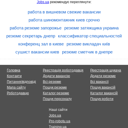
Jobs.ua
рекомендує переглянути:
работа в вишневом свежие вакансии
работа шиномонтажник киев срочно
работа резюме запорожье
резюме затяжщика украина
резюме секретарь днепр
классификатор специальностей
конференц зал в киеве
резюме викладач київ
сушист вакансии киев
резюме сметчик в днепре
Головна
Реестрація роботодавця
Реестрація шукача
Контакти
Додати вакансію
Додати резюме
Питання/відповіді
Всі резюме
Всі вакансії
Мапа сайту
Пошук резюме
Пошук вакансій
Роботодавцю
Каталог резюме
Каталог вакансій
Пошук персоналу
Пошук роботи
Наші сайти
Jobs.ua
Pro-robotu.ua
Training.ua