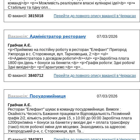
команді</p> <p>• Можливість реалізувати власні кулінарні ідеї</p> <p>•
Стабільну та гідну опл...
ID вакансії:
3815018
Перейти до повного опису вакансії в Черкасах
Вакансія:
Адміністратор ресторану
Грабчак А.Є.
<p>Приймемо на постійну роботу в ресторан "Елефант" Пригород
Ужгорода в с. Сторожниця, вул. Тарновецька, 2:</p> <ul>
<li>Адміністратора з досвідом роботи!</li></ul> <p>Заробітна плата
1800 грн./день + бонуси за бенкети.</p> <p>Графік роботи: 3дні робочі/
3дні вихідні</p> <p>Гарантуємо:</p> <p>...
ID вакансії:
3840712
Перейти до повного опису вакансії в Черкасах
Вакансія:
Посудомийниця
Грабчак А.Є.
Ресторан "Елефант" шукає в команду посудомийницю. Вимоги :
Охайність Чесність Бажання працювати Відповідальність Позмінний
графік 2/2, кількість робочих днів 15, з 10:00 до 00:00 Заробітна плата
1200грн/зміна + бонуси за банкети у вихідні дні + оплата трансферу
(таксі) після робочої зміни для місцевих. Знаходимось за адресою:
Ужгородський р-н, с. Сторожниця, вул. Та...
ID вакансії:
3842831
Перейти до повного опису вакансії в Черкасах