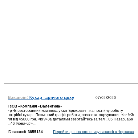
Вакансія:
Кухар гарячого цеху
ТзОВ «Компанія «Валентина»
<p>В ресторанний комплекс у смт Брюховичі , на постійну роботу
потрібні кухарі. Позмінний графік роботи, розвозка, харчування. <br />З/
пл від 45000 грн. <br />За деталями звертайтесь за тел ...05 Назар, або
...46 Ілона</p>...
ID вакансії:
3855134
Перейти до повного опису вакансії в Черкасах