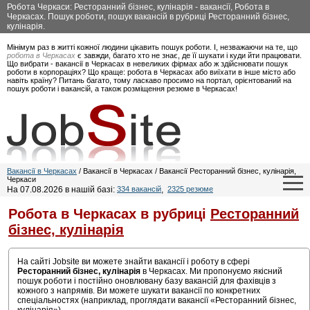
Робота Черкаси: Ресторанний бізнес, кулінарія - вакансії, Робота в
Черкасах. Пошук роботи, пошук вакансій в рубриці Ресторанний бізнес,
кулінарія.
Мінімум раз в житті кожної людини цікавить пошук роботи. І, незважаючи на те, що
робота в Черкасах
є завжди, багато хто не знає, де її шукати і куди йти працювати.
Що вибрати - вакансії в Черкасах в невеликих фірмах або ж здійснювати пошук
роботи в корпораціях? Що краще: робота в Черкасах або виїхати в інше місто або
навіть країну? Питань багато, тому ласкаво просимо на портал, орієнтований на
пошук роботи і вакансій, а також розміщення резюме в Черкасах!
Вакансії в Черкасах
/ Вакансії в Черкасах / Вакансії Ресторанний бізнес, кулінарія,
Черкаси
На 07.08.2026 в нашій базі:
334 вакансій
,
2325 резюме
Робота в Черкасах в рубриці
Ресторанний
бізнес, кулінарія
На сайті Jobsite ви можете знайти вакансії і роботу в сфері
Ресторанний бізнес, кулінарія
в Черкасах. Ми пропонуємо якісний
пошук роботи і постійно оновлювану базу вакансій для фахівців з
кожного з напрямів. Ви можете шукати вакансії по конкретних
спеціальностях (наприклад, проглядати вакансії «Ресторанний бізнес,