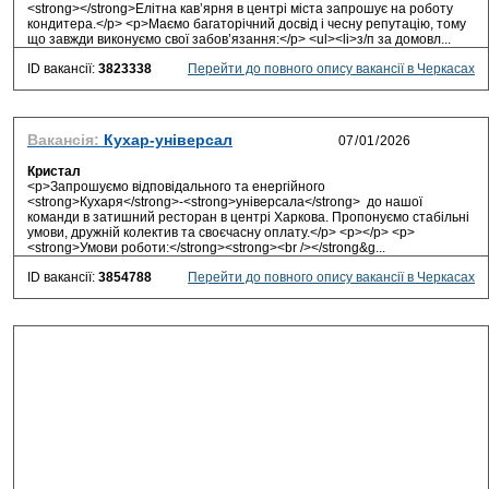
<strong></strong>Елітна кав’ярня в центрі міста запрошує на роботу
кондитера.</p> <p>Маємо багаторічний досвід і чесну репутацію, тому
що завжди виконуємо свої забов’язання:</p> <ul><li>з/п за домовл...
ID вакансії:
3823338
Перейти до повного опису вакансії в Черкасах
Вакансія:
Кухар-універсал
Кристал
<p>Запрошуємо відповідального та енергійного
<strong>Кухаря</strong>-<strong>універсала</strong> до нашої
команди в затишний ресторан в центрі Харкова. Пропонуємо стабільні
умови, дружній колектив та своєчасну оплату.</p> <p></p> <p>
<strong>Умови роботи:</strong><strong><br /></strong&g...
ID вакансії:
3854788
Перейти до повного опису вакансії в Черкасах