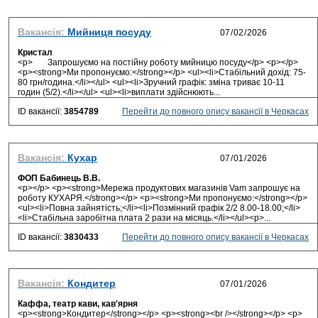
Вакансія:
Мийниця посуду
Кристал
<p> Запрошуємо на постійну роботу мийницю посуду</p> <p></p>
<p><strong>Ми пропонуємо:</strong></p> <ul><li>Стабільний дохід: 75-
80 грн/година.</li></ul> <ul><li>Зручний графік: зміна триває 10-11
годин (5/2).</li></ul> <ul><li>виплати здійснюють...
ID вакансії:
3854789
Перейти до повного опису вакансії в Черкасах
Вакансія:
Кухар
ФОП Бабинець В.В.
<p></p> <p><strong>Мережа продуктових магазинів Vam запрошує на
роботу КУХАРЯ.</strong></p> <p><strong>Ми пропонуємо:</strong></p>
<ul><li>Повна зайнятість;</li><li>Позмінний графік 2/2 8.00-18.00;</li>
<li>Стабільна заробітна плата 2 рази на місяць.</li></ul><p>...
ID вакансії:
3830433
Перейти до повного опису вакансії в Черкасах
Вакансія:
Кондитер
Каффа, театр кави, кав'ярня
<p><strong>Кондитер</strong></p> <p><strong><br /></strong></p> <p>