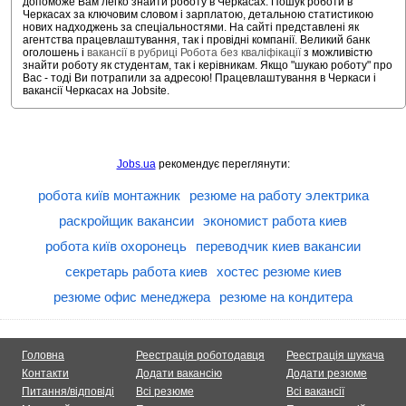
допоможе Вам легко знайти роботу в Черкасах. Пошук роботи в
Черкасах за ключовим словом і зарплатою, детальною статистикою
нових надходжень за спеціальностями. На сайті представлені як
агентства працевлаштування, так і провідні компанії. Великий банк
оголошень і
вакансії в рубриці Робота без кваліфікації
з можливістю
знайти роботу як студентам, так і керівникам. Якщо "шукаю роботу" про
Вас - тоді Ви потрапили за адресою! Працевлаштування в Черкаси і
вакансії Черкасах на Jobsite.
Jobs.ua
рекомендує переглянути:
робота київ монтажник
резюме на работу электрика
раскройщик вакансии
экономист работа киев
робота київ охоронець
переводчик киев вакансии
секретарь работа киев
хостес резюме киев
резюме офис менеджера
резюме на кондитера
Головна
Реестрація роботодавця
Реестрація шукача
Контакти
Додати вакансію
Додати резюме
Питання/відповіді
Всі резюме
Всі вакансії