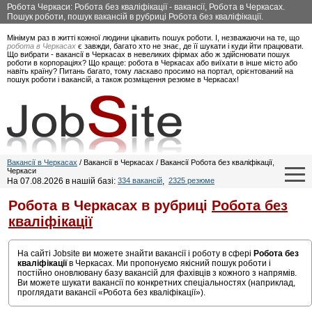
Робота Черкаси: Робота без кваліфікації - вакансії, Робота в Черкасах.
Пошук роботи, пошук вакансій в рубриці Робота без кваліфікації.
Мінімум раз в житті кожної людини цікавить пошук роботи. І, незважаючи на те, що
робота в Черкасах
є завжди, багато хто не знає, де її шукати і куди йти працювати.
Що вибрати - вакансії в Черкасах в невеликих фірмах або ж здійснювати пошук
роботи в корпораціях? Що краще: робота в Черкасах або виїхати в інше місто або
навіть країну? Питань багато, тому ласкаво просимо на портал, орієнтований на
пошук роботи і вакансій, а також розміщення резюме в Черкасах!
Вакансії в Черкасах
/ Вакансії в Черкасах / Вакансії Робота без кваліфікації,
Черкаси
На 07.08.2026 в нашій базі:
334 вакансій
,
2325 резюме
Робота в Черкасах в рубриці
Робота без
кваліфікації
На сайті Jobsite ви можете знайти вакансії і роботу в сфері
Робота без
кваліфікації
в Черкасах. Ми пропонуємо якісний пошук роботи і
постійно оновлювану базу вакансій для фахівців з кожного з напрямів.
Ви можете шукати вакансії по конкретних спеціальностях (наприклад,
проглядати вакансії «Робота без кваліфікації»).