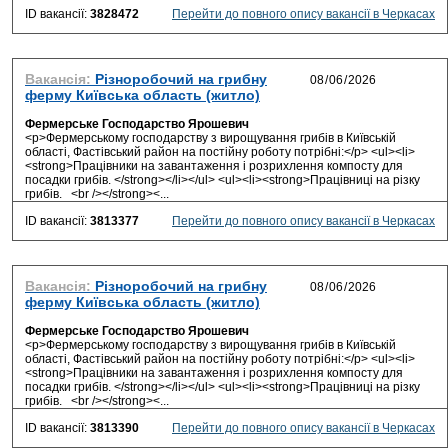
ID вакансії:
3828472
Перейти до повного опису вакансії в Черкасах
Вакансія:
Різноробочий на грибну
ферму Київська область (житло)
Фермерське Господарство Ярошевич
<p>Фермерському господарству з вирощування грибів в Київській
області, Фастівський район на постійну роботу потрібні:</p> <ul><li>
<strong>Працівники на завантаження і розрихлення компосту для
посадки грибів. </strong></li></ul> <ul><li><strong>Працівниці на різку
грибів. <br /></strong><...
ID вакансії:
3813377
Перейти до повного опису вакансії в Черкасах
Вакансія:
Різноробочий на грибну
ферму Київська область (житло)
Фермерське Господарство Ярошевич
<p>Фермерському господарству з вирощування грибів в Київській
області, Фастівський район на постійну роботу потрібні:</p> <ul><li>
<strong>Працівники на завантаження і розрихлення компосту для
посадки грибів. </strong></li></ul> <ul><li><strong>Працівниці на різку
грибів. <br /></strong><...
ID вакансії:
3813390
Перейти до повного опису вакансії в Черкасах