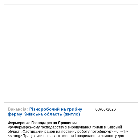
Вакансія:
Різноробочий на грибну
ферму Київська область (житло)
Фермерське Господарство Ярошевич
<p>Фермерському господарству з вирощування грибів в Київській
області, Фастівський район на постійну роботу потрібні:</p> <ul><li>
<strong>Працівники на завантаження і розрихлення компосту для