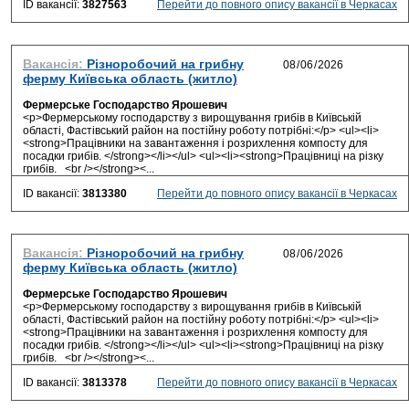
ID вакансії:
3827563
Перейти до повного опису вакансії в Черкасах
Вакансія:
Різноробочий на грибну
ферму Київська область (житло)
Фермерське Господарство Ярошевич
<p>Фермерському господарству з вирощування грибів в Київській
області, Фастівський район на постійну роботу потрібні:</p> <ul><li>
<strong>Працівники на завантаження і розрихлення компосту для
посадки грибів. </strong></li></ul> <ul><li><strong>Працівниці на різку
грибів. <br /></strong><...
ID вакансії:
3813380
Перейти до повного опису вакансії в Черкасах
Вакансія:
Різноробочий на грибну
ферму Київська область (житло)
Фермерське Господарство Ярошевич
<p>Фермерському господарству з вирощування грибів в Київській
області, Фастівський район на постійну роботу потрібні:</p> <ul><li>
<strong>Працівники на завантаження і розрихлення компосту для
посадки грибів. </strong></li></ul> <ul><li><strong>Працівниці на різку
грибів. <br /></strong><...
ID вакансії:
3813378
Перейти до повного опису вакансії в Черкасах