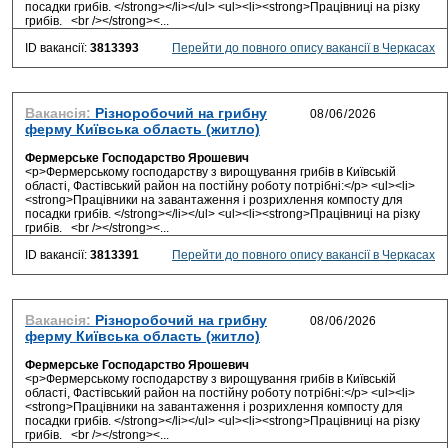
посадки грибів. </strong></li></ul> <ul><li><strong>Працівниці на різку
грибів. <br /></strong><...
ID вакансії:
3813393
Перейти до повного опису вакансії в Черкасах
Вакансія:
Різноробочий на грибну
ферму Київська область (житло)
Фермерське Господарство Ярошевич
<p>Фермерському господарству з вирощування грибів в Київській
області, Фастівський район на постійну роботу потрібні:</p> <ul><li>
<strong>Працівники на завантаження і розрихлення компосту для
посадки грибів. </strong></li></ul> <ul><li><strong>Працівниці на різку
грибів. <br /></strong><...
ID вакансії:
3813391
Перейти до повного опису вакансії в Черкасах
Вакансія:
Різноробочий на грибну
ферму Київська область (житло)
Фермерське Господарство Ярошевич
<p>Фермерському господарству з вирощування грибів в Київській
області, Фастівський район на постійну роботу потрібні:</p> <ul><li>
<strong>Працівники на завантаження і розрихлення компосту для
посадки грибів. </strong></li></ul> <ul><li><strong>Працівниці на різку
грибів. <br /></strong><...