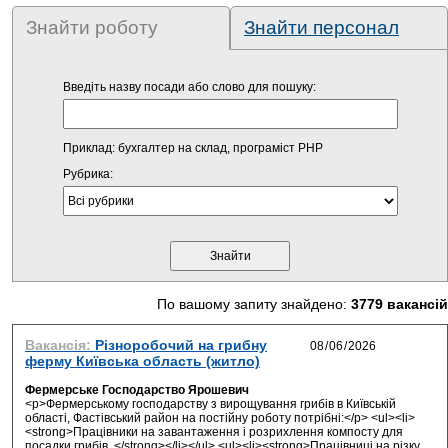
Знайти роботу
Знайти персонал
Введіть назву посади або слово для пошуку:
Приклад: бухгалтер на склад, програміст PHP
Рубрика:
По вашому запиту знайдено:
3779 вакансій
Вакансія:
Різноробочий на грибну
ферму Київська область (житло)
Фермерське Господарство Ярошевич
<p>Фермерському господарству з вирощування грибів в Київській
області, Фастівський район на постійну роботу потрібні:</p> <ul><li>
<strong>Працівники на завантаження і розрихлення компосту для
посадки грибів. </strong></li></ul> <ul><li><strong>Працівниці на різку