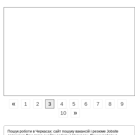
«
1
2
3
4
5
6
7
8
9
»
10
Пошук роботи в Черкасах: сайт пошуку вакансій і резюме Jobsite